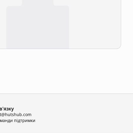
в'язку
ct@hutshub.com
оманди підтримки