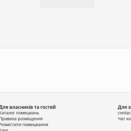
Для власників та гостей
Для з
Каталог помешкань
conta
Правила розміщення
Чат к
Розмістити помешкання
Блог