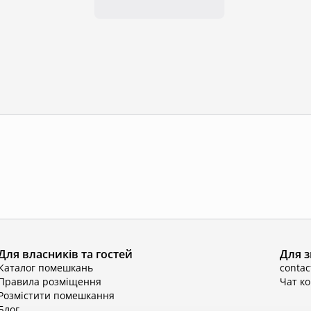
Для власників та гостей
Для з
Каталог помешкань
conta
Правила розміщення
Чат к
Розмістити помешкання
Блог