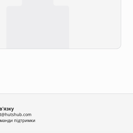
в'язку
ct@hutshub.com
оманди підтримки