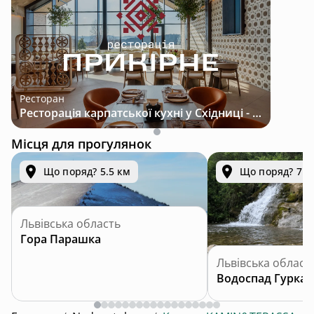
Ресторан
Ресторація карпатської кухні у Східниці - місце з характером і традиціями
Місця для прогулянок
Що поряд? 5.5 км
Що поряд? 7.8
Львівська область
Гора Парашка
Львівська област
Водоспад Гуркал