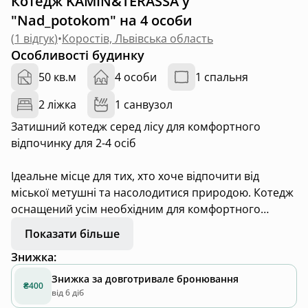
Котедж KAMIN&TERASSA у
"Nad_potokom" на 4 особи
(
1 відгук
)
•
Коростів, Львівська область
Особливості будинку
50 кв.м
4 особи
1 спальня
2 ліжка
1 санвузол
Затишний котедж серед лісу для комфортного
відпочинку для 2-4 осіб
Ідеальне місце для тих, хто хоче відпочити від
міської метушні та насолодитися природою. Котедж
оснащений усім необхідним для комфортного
проживання:
Показати більше
Знижка
:
• камін для теплої та атмосферної вечірньої
атмосфери
Знижка за довготривале бронювання
₴400
• повністю обладнана кухня
від 6 діб