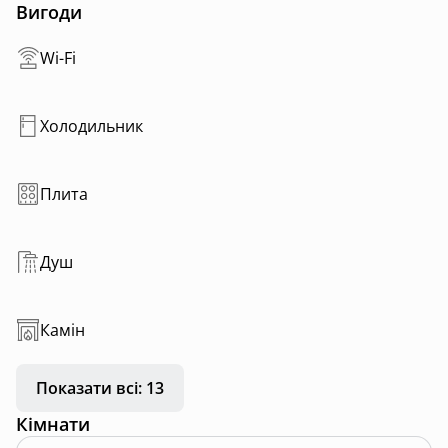
• сучасний санвузол
Вигоди
• велика тераса з неймовірним краєвидом на ліс та
потічок
Wi-Fi
• комфортні спальні місця
• тиша, свіже повітря та повне перезавантаження
Холодильник
Прокидайтесь під шум потічка та спів птахів,
насолоджуйтесь вечорами біля каміна та
відпочивайте душею серед природи
Плита
Душ
Камін
Показати всі: 13
Кімнати