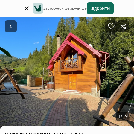
Відкрити
Застосунок, де зручніше
1
/
19