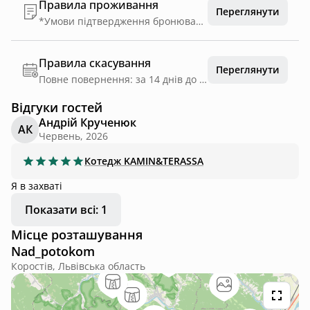
Правила проживання
Переглянути
*Умови підтвердження бронювання:* Для створення бронювання гість сплачує 10% вартості проживання через платформу HutsHub. Після створення бронювання та перед його підтвердженням комплекс додатково приймає передоплату на власні реквізити. Деталі щодо суми та реквізити для оплати надсилаються гостю окремо після оформлення бронювання. Бронювання вважається підтвердженим лише після внесення додаткової передоплати. Решта суми за проживання оплачується при заселенні.
Правила скасування
Переглянути
Повне повернення: за 14 днів до дати заїзду
Відгуки гостей
Андрій Крученюк
АК
Червень, 2026
Котедж
KAMIN&TERASSA
Я в захваті
Показати всі: 1
Місце розташування
Nad_potokom
Коростів, Львівська область