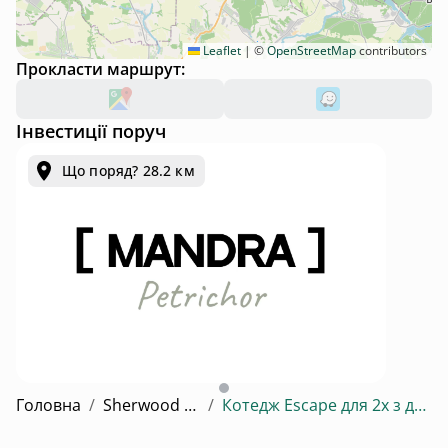
Leaflet
|
©
OpenStreetMap
contributors
Прокласти маршрут:
Інвестиції поруч
Що поряд? 28.2 км
Mandra Petrichor - котеджний комплекс для відпочинку та інвестицій у с. Забуяння
Головна
/
Sherwood Escape Hotel
/
Котедж Escape для 2х з двома окремими ліжками