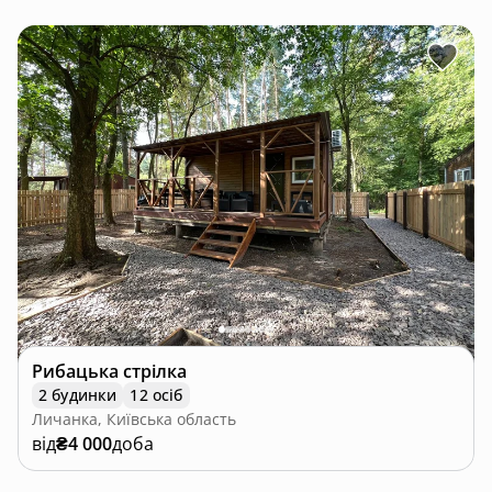
Рибацька стрілка
2 будинки
12 осіб
Личанка, Київська область
від
₴4 000
доба