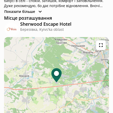
бабусі в селі - спокій, затишок, комфорт і заповільнення.
Дуже рекомендую, бо дає потрібне відновлення. Вночі
видно багато зірок, вранці співають пташки, можна
Показати більше
дивитись захід і схід сонця. Адміністрація турботлива, теж
Місце розташування
велика вдячність :) Зберегли локацію на майбутнє, щоб
Sherwood Escape Hotel
100% вернутись ще!
Березівка, Kyivs'ka oblast