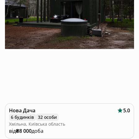
Нова Дача
5.0
6 будинків
32 особи
Хмільна, Київська область
від
₴8 000
доба