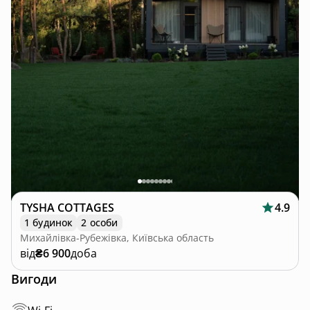
TYSHA COTTAGES
4.9
1 будинок
2 особи
Михайлівка-Рубежівка, Київська область
від
₴6 900
доба
Вигоди