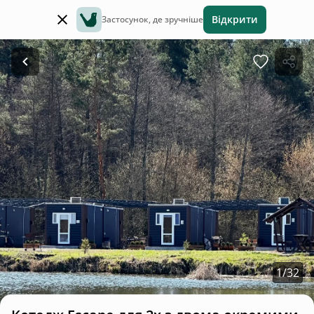
Відкрити
Застосунок, де зручніше
1
/
32