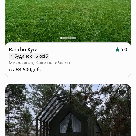
Rancho Kyiv
5.0
1 будинок
6 осіб
Миколаївка, Київська область
від
₴4 500
доба