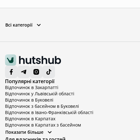
Всі категорії
Популярні категорії
Відпочинок в Закарпатті
Відпочинок у Львівській області
Відпочинок в Буковелі
Відпочинок з басейном в Буковелі
Відпочинок в Івано-Франківській області
Відпочинок в Карпатах
Відпочинок в Карпатах з басейном
Відпочинок в Київській області
Показати більше
Відпочинок в Київській області з басейном
Для власників та гостей