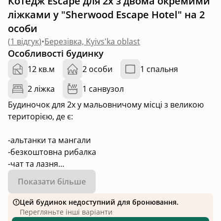
Котедж Escape для 2х з двома окремими
ліжками у "Sherwood Escape Hotel" на 2
особи
(
1 відгук
)
•
Березівка, Kyivs'ka oblast
Особливості будинку
12 кв.м
2 особи
1 спальня
2 ліжка
1 санвузол
Будиночок для 2х у мальовничому місці з великою
територією, де є:
-альтанки та мангали
-безкоштовна рибалка
-чат та лазня
-великий ліс і 4 озера
Показати більше
-пляж та пляжний бар влітку
-лодки та сапи влітку
Цей будинок недоступний для бронювання.
-колиба з українськими традиційними стравами
Перегляньте інші варіанти