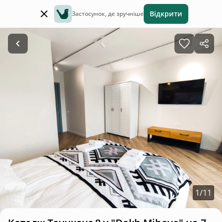
Відкрити
Застосунок, де зручніше
1
/
11