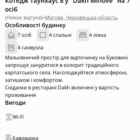
Котедж Таунхаус 8 у "Dakh Mihove" на 7
осіб
(
Немає відгуків
)
•
Мигове, Чернівецька область
Особливості будинку
7 осіб
4 спальні
4 ліжка
4 санвузла
Мальовничий простір для відпочинку на Буковині
запрошує зануритися в колорит традиційного
карпатського села. Насолоджуйтеся атмосферою,
затишком і комфортом.
Сніданки в ресторані Dakh включені у вартість
проживання
Вигоди
Wi-Fi
Кавоварка