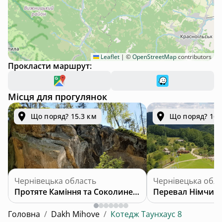
Leaflet
|
©
OpenStreetMap
contributors
Прокласти маршрут:
Місця для прогулянок
Що поряд? 15.3 км
Що поряд? 16.
Чернівецька область
Чернівецька обла
Протяте Каміння та Соколине Око
Перевал Німчич
Головна
/
Dakh Mihove
/
Котедж Таунхаус 8