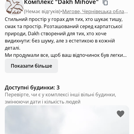
Комплекс "Dakh Mihove"
(
Немає відгуків
)
•
Мигове, Чернівецька область
Стильний простір у горах для тих, хто шукає тишу,
смак та простір. Розташований серед карпатської
природи, Dakh створений для тих, хто хоче
видихнути: без шуму, але з естетикою в кожній
деталі.
Ми продумали все, щоб ваш відпочинок був легким:
- комфортні спальні
Показати більше
- стильний інтерʼєр
- простір для відпочинку та перезавантаження
- ресторан з авторською кухнею поруч
Доступні будинки: 3
Перевірте, чи є у комплексі інші вільні будинки,
змінюючи дати і кількість людей