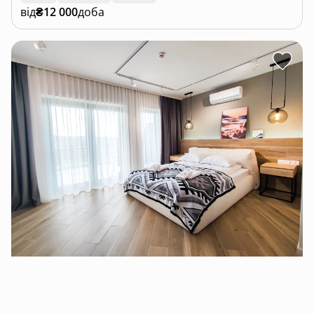
від
₴12 000
доба