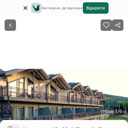
Відкрити
Застосунок, де зручніше
1
/
6