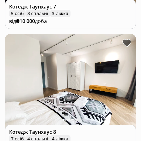
Котедж
Таунхаус 7
5 осіб
3 спальні
3 ліжка
від
₴10 000
доба
Котедж
Таунхаус 8
7 осіб
4 спальні
4 ліжка