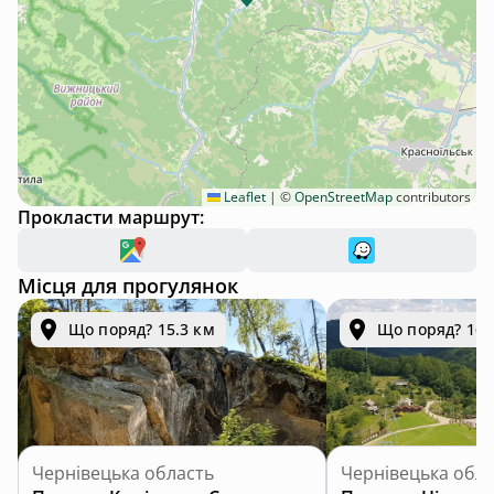
Leaflet
|
©
OpenStreetMap
contributors
Прокласти маршрут:
Місця для прогулянок
Що поряд? 15.3 км
Що поряд? 16.
Чернівецька область
Чернівецька обла