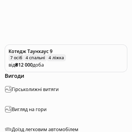
Котедж
Таунхаус 9
7 осіб
4 спальні
4 ліжка
від
₴12 000
доба
Вигоди
Гірськолижні витяги
Вигляд на гори
Доїзд легковим автомобілем