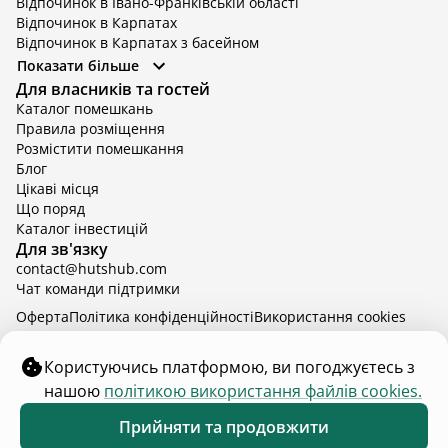
Відпочинок в Івано-Франківській області
Відпочинок в Карпатах
Відпочинок в Карпатах з басейном
Відпочинок в Київській області
Показати більше
Відпочинок в Київській області з басейном
Для власників та гостей
Відпочинок в Тернопільській області
Каталог помешкань
Відпочинок у Вінницькій області
Правила розміщення
Відпочинок в Яремче
Розмістити помешкання
Відпочинок у Львівській області з басейном
Блог
Відпочинок з басейном в Тернопільській області
Цікаві місця
Що поряд
Каталог інвестицій
Для зв'язку
contact@hutshub.com
Чат команди підтримки
Оферта
Політика конфіденційності
Bикористання cookies
hutshub | ©
2026
Користуючись платформою, ви погоджуєтесь з
нашою
політикою використання файлів cookies.
₴10 000
від
доба
Забронювати
Прийняти та продовжити
9 - 12 серп.
2 дорослих