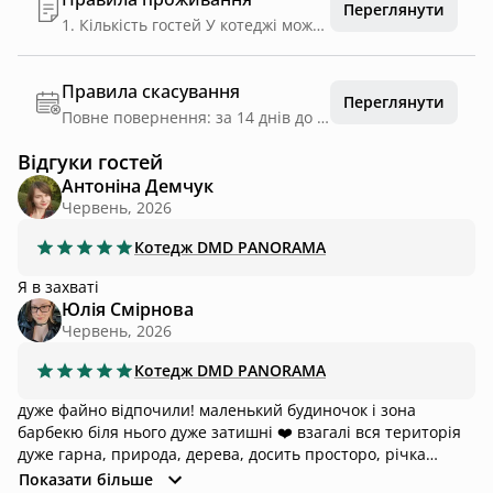
Переглянути
1. Кількість гостей У котеджі можуть перебувати лише ті гості, що внесені у бронювання. 2. Дбайливе ставлення до будинку Будь ласка, бережіть меблі, текстиль, техніку й інше майно. 3. Чистота і порядок Просимо підтримувати охайність у всіх кімнатах. Сміття виносити у відведені місця. 4. Басейн Користування басейном дозволене до 22:00. 5. Барбекю і відкритий вогонь Мангалом та зоною барбекю користуйтеся обережно. Не залишайте вогонь без нагляду. 6. Куріння У приміщенні заборонено. Можна курити на терасі або біля будинку. 7. Відповідальність за речі Ми не несемо відповідальності за особисті речі, залишені без нагляду. 8. Тиша 3 22:00 до 8:00 — час тиші. Просимо не вмикати гучну музику у нічний час.
Правила скасування
Переглянути
Повне повернення: за 14 днів до дати заїзду
Відгуки гостей
Антоніна Демчук
Червень, 2026
Котедж
DMD PANORAMA
Я в захваті
Юлія Смірнова
Червень, 2026
Котедж
DMD PANORAMA
дуже файно відпочили! маленький будиночок і зона
барбекю біля нього дуже затишні ❤️ взагалі вся територія
дуже гарна, природа, дерева, досить просторо, річка
приємно шумить і радує очі, інших гостей не чути, бо між
Показати більше