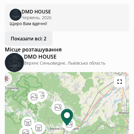
будиночками досить велика відстань, нам дуже
сподобалося тут відпочивати) ну і басейн з підігрівом, ще й
DMD HOUSE
після чану - це прям кааайф☺️ окрема подяка за смачний
Червень, 2026
чай з запашним медом до чану🫶
Щиро Вам вдячні!
Показати всі: 2
Місце розташування
DMD HOUSE
Верхнє Синьовидне, Львівська область