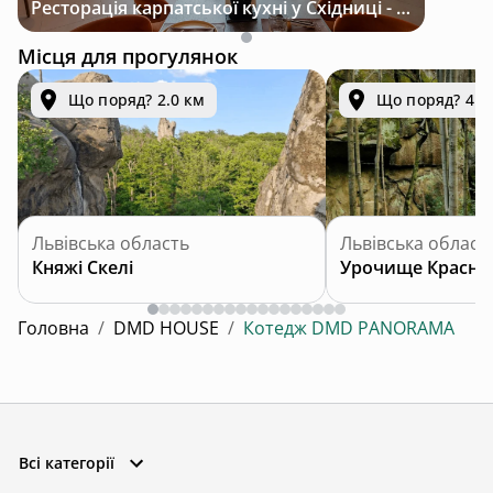
Ресторація карпатської кухні у Східниці - місце з характером і традиціями
Місця для прогулянок
Що поряд? 2.0 км
Що поряд? 4.7
Львівська область
Львівська област
Княжі Скелі
Урочище Красни
Головна
/
DMD HOUSE
/
Котедж DMD PANORAMA
Всі категорії