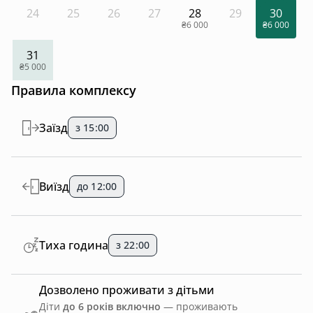
24
25
26
27
28
29
30
₴6 000
₴6 000
31
₴5 000
Правила комплексу
Заїзд
з 15:00
Виїзд
до 12:00
Тиха година
з 22:00
Дозволено проживати з дітьми
Діти
до 6 років включно
— проживають