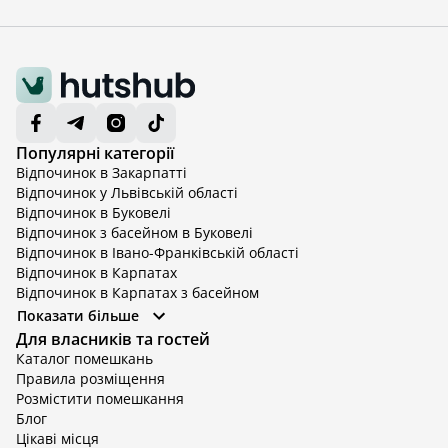
Популярні категорії
Відпочинок в Закарпатті
Відпочинок у Львівській області
Відпочинок в Буковелі
Відпочинок з басейном в Буковелі
Відпочинок в Івано-Франківській області
Відпочинок в Карпатах
Відпочинок в Карпатах з басейном
Відпочинок в Київській області
Показати більше
Відпочинок в Київській області з басейном
Для власників та гостей
Відпочинок в Тернопільській області
Каталог помешкань
Відпочинок у Вінницькій області
Правила розміщення
Відпочинок в Яремче
Розмістити помешкання
Відпочинок у Львівській області з басейном
Блог
Відпочинок з басейном в Тернопільській області
Цікаві місця