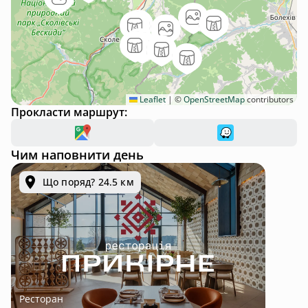
Leaflet
|
©
OpenStreetMap
contributors
Прокласти маршрут:
Чим наповнити день
Що поряд? 24.5 км
Ресторан