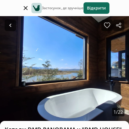
Відкрити
Застосунок, де зручніше
1
/
22