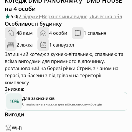
Котедж DMD PANORAMA у "DMD HOUSE"
на 4 особи
5.0
(
2 відгуки
)
•
Верхнє Синьовидне, Львівська область
Особливості будинку
48 кв.м
4 особи
1 спальня
2 ліжка
1 санвузол
Затишний котедж з кухнею-вітальнею, спальнею та
всіма вигодами для приємного відпочинку,
розташований на березі річки Стрий, з чаном на
терасі, та басейн з підігрівом на території
комплексу.
Знижка
:
Для захисників
10%
Спеціальна знижка для військовослужбовців
Вигоди
Wi-Fi