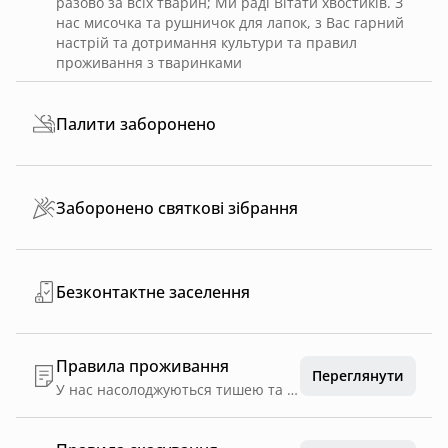
разово за всіх тварин
;
Ми раді Вітати хвостиків. З
нас мисочка та рушничок для лапок, з Вас гарний
настрій та дотримання культури та правил
проживання з тваринками
Палити заборонено
Заборонено святкові зібрання
Безконтактне заселення
Правила проживання
Переглянути
У нас насолоджуються тишею та спокеєм. Цінують відпочинок інших. Тому без шумних вечірок та гучної музики