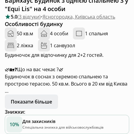
Барнхаус Будинок з однією спальнею 3 у
"Equi Lis" на 4 особи
5.0
(
3 відгуки
)
•
Ясногородка, Київська область
Особливості будинку
50 кв.м
4 особи
1 спальня
2 ліжка
1 санвузол
Будиночок для відпочинку для 2+2 гостей.
🌿🏡❓️Що на вас чекає ?🌿
Будиночок в соснах з окремою спальнею та
прострою терасою. 50 кв.м. Всього в 20 км від Києва
🏡Комфортний будиночок обладнанений усім
Показати більше
необхідним
Знижки
:
• ➡️ затишна вітальня з каміном та диваном
Для захисників
10%
• ➡️ повністю обладнана кухня
Спеціальна знижка для військовослужбовців