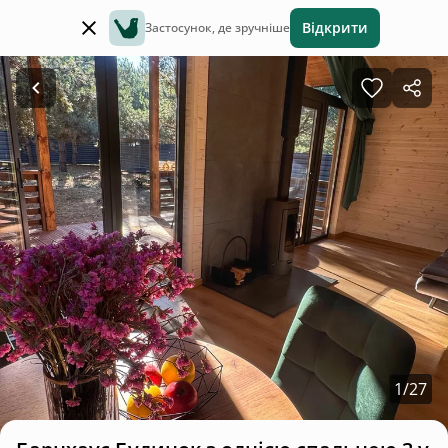
Відкрити
Застосунок, де зручніше
1
/
27