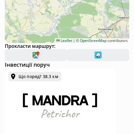
Leaflet
|
©
OpenStreetMap
contributors
Прокласти маршрут:
Інвестиції поруч
Що поряд? 38.3 км
Mandra Petrichor - котеджний комплекс для відпочинку та інвестицій у с. Забуяння