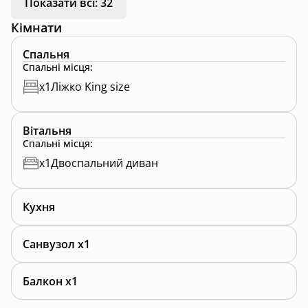
Показати всі: 32
Кімнати
Спальня
Спальні місця
:
x
1
Ліжко King size
Вітальня
Спальні місця
:
x
1
Двоспальний диван
Кухня
Санвузол x1
Балкон x1