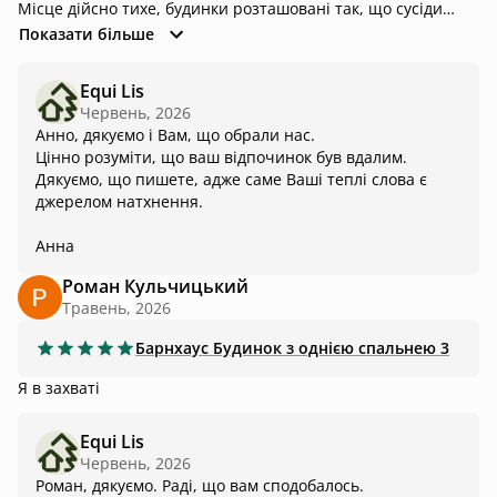
Місце дійсно тихе, будинки розташовані так, що сусіди
одне одного не бачать. Приємно пахне соснами, що
Показати більше
ростуть навколо. Зручна парковка, зручна і зрозуміла
система отримання ключів. Обов'язково повернемося ще у
Equi Lis
це затишне місце!
Червень, 2026
Анно, дякуємо і Вам, що обрали нас.
Цінно розуміти, що ваш відпочинок був вдалим.
Дякуємо, що пишете, адже саме Ваші теплі слова є
джерелом натхнення.
Анна
Роман Кульчицький
Травень, 2026
Барнхаус
Будинок з однією спальнею 3
Я в захваті
Equi Lis
Червень, 2026
Роман, дякуємо. Раді, що вам сподобалось.