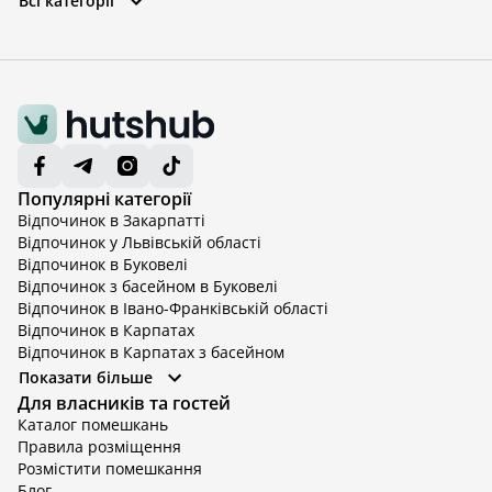
Всі категорії
Популярні категорії
Відпочинок в Закарпатті
Відпочинок у Львівській області
Відпочинок в Буковелі
Відпочинок з басейном в Буковелі
Відпочинок в Івано-Франківській області
Відпочинок в Карпатах
Відпочинок в Карпатах з басейном
Відпочинок в Київській області
Показати більше
Відпочинок в Київській області з басейном
Для власників та гостей
Відпочинок в Тернопільській області
Каталог помешкань
Відпочинок у Вінницькій області
Правила розміщення
Відпочинок в Яремче
Розмістити помешкання
Відпочинок у Львівській області з басейном
Блог