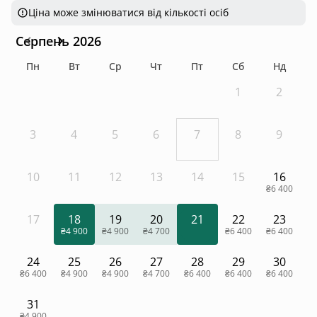
Ціна може змінюватися від кількості осіб
Серпень 2026
Пн
Вт
Ср
Чт
Пт
Сб
Нд
1
2
3
4
5
6
7
8
9
10
11
12
13
14
15
16
₴6 400
17
18
19
20
21
22
23
₴4 900
₴4 900
₴4 700
₴6 400
₴6 400
24
25
26
27
28
29
30
₴6 400
₴4 900
₴4 900
₴4 700
₴6 400
₴6 400
₴6 400
31
₴4 900