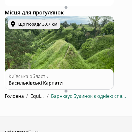
Місця для прогулянок
Що поряд? 30.7 км
Київська область
Васильківські Карпати
Головна
/
Equi Lis
/
Барнхаус Будинок з однією спальнею 3