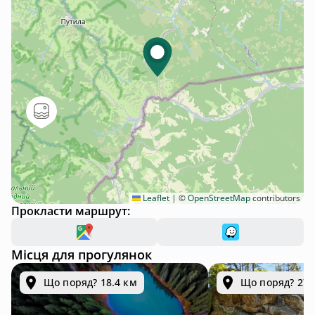
Leaflet
|
©
OpenStreetMap
contributors
Прокласти маршрут:
Місця для прогулянок
Що поряд? 18.4 км
Що поряд? 27.