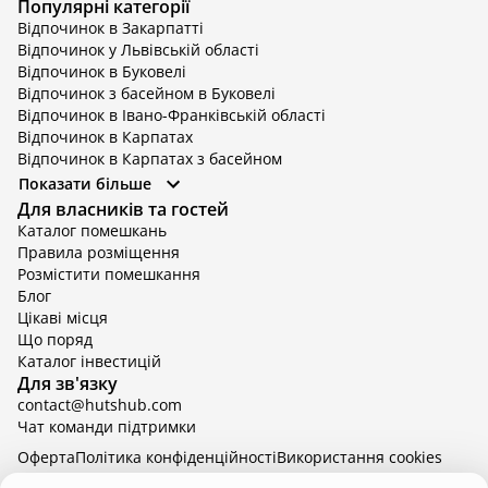
Популярні категорії
Відпочинок в Закарпатті
Відпочинок у Львівській області
Відпочинок в Буковелі
Відпочинок з басейном в Буковелі
Відпочинок в Івано-Франківській області
Відпочинок в Карпатах
Відпочинок в Карпатах з басейном
Відпочинок в Київській області
Показати більше
Відпочинок в Київській області з басейном
Для власників та гостей
Відпочинок в Тернопільській області
Каталог помешкань
Відпочинок у Вінницькій області
Правила розміщення
Відпочинок в Яремче
Розмістити помешкання
Відпочинок у Львівській області з басейном
Блог
Відпочинок з басейном в Тернопільській області
Цікаві місця
Що поряд
Каталог інвестицій
Для зв'язку
contact@hutshub.com
Чат команди підтримки
Оферта
Політика конфіденційності
Bикористання cookies
hutshub | ©
2026