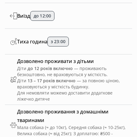
Виїзд
до 12:00
Тиха година
з 23:00
Дозволено проживати з дітьми
Діти
до 12 років включно
— проживають
безкоштовно, не враховуються у місткість.
Діти
13 – 17 років включно
— за повною ціною,
враховуються у місткість будинку.
Для немовляти можемо доставити додаткове
ліжечко дитяче
Дозволено проживання з домашніми
тваринами
Мала собака (≈ до 10кг), Середня собака (≈ 10-25кг),
Велика собака (≈ від 25кг)
;
З доплатою: ₴500 -