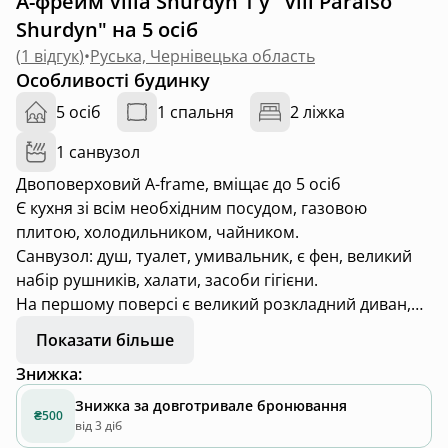
А-фрейм Villa Shurdyn 1 у "Vill Paraiso
Shurdyn" на 5 осіб
(
1 відгук
)
•
Руська, Чернівецька область
Особливості будинку
5 осіб
1 спальня
2 ліжка
1 санвузол
Двоповерховий A-frame, вміщає до 5 осіб
Є кухня зі всім необхідним посудом, газовою
плитою, холодильником, чайником.
Санвузол: душ, туалет, умивальник, є фен, великий
набір рушників, халати, засоби гігієни.
На першому поверсі є великий розкладний диван,
на другому поверсі двоспальне ліжко.
Показати більше
У будинку є камін
Знижка
:
Знижка за довготривале бронювання
₴500
від 3 діб