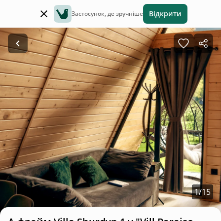
Відкрити
Застосунок, де зручніше
1
/
15