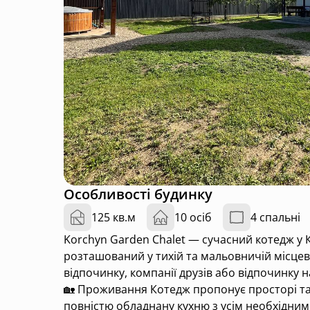
Особливості будинку
125 кв.м
10 осіб
4 спальні
Korchyn Garden Chalet — сучасний котедж у 
розташований у тихій та мальовничій місцево
відпочинку, компанії друзів або відпочинку н
🏡 Проживання Котедж пропонує просторі та с
повністю обладнану кухню з усім необхідним