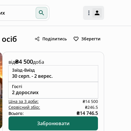
их
 осіб
Поділитись
Зберегти
₴4 500
від
доба
Заїзд-Виїзд
30 серп. - 2 верес.
Гості
2 дорослих
Ціна
за
3 доби
:
₴14 500
Сервісний збір:
₴246.5
₴14 746.5
Всього:
Забронювати