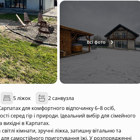
Всі фото
5 ліжок
2 санвузла
Карпатах для комфортного відпочинку 6–8 осіб,
сті серед гір і природи. Ідеальний вибір для сімейного
а вихідні в Карпатах.
вітлі кімнати, зручні ліжка, затишну вітальню та
 для самостійного приготування їжі. У розпорядженні