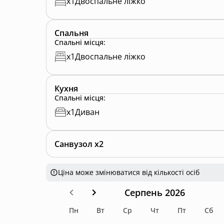
x
1
Двоспальне ліжко
Спальня
Спальні місця
:
x
1
Двоспальне ліжко
Кухня
Спальні місця
:
x
1
Диван
Санвузол x2
Ціна може змінюватися від кількості осіб
Серпень 2026
Пн
Вт
Ср
Чт
Пт
Сб