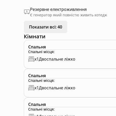
Резервне електроживлення
Є генератор який повністю живить котедж
Показати всі: 40
Кімнати
Спальня
Спальні місця
:
x
1
Двоспальне ліжко
Спальня
Спальні місця
:
x
1
Двоспальне ліжко
Спальня
Спальні місця
: