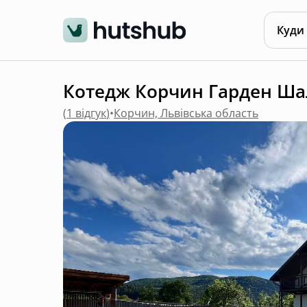
Куди
Котедж Корчин Гарден Шале
(
1 відгук
)
•
Корчин, Львівська область