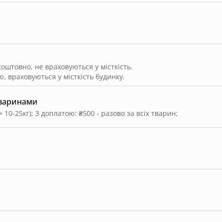
штовно, не враховуються у місткість.
, враховуються у місткість будинку.
тваринами
≈ 10-25кг)
;
З доплатою: ₴500 - разово за всіх тварин
;