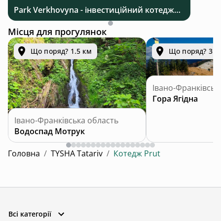
Park Verkhovyna - інвестиційний котеджний комплекс біля Верховини в Карпатах
Місця для прогулянок
Що поряд? 1.5 км
Що поряд? 3.6
Івано-Франківськ
Гора Ягідна
Івано-Франківська область
Водоспад Мотрук
Головна
/
TYSHA Tatariv
/
Котедж Prut
Всі категорії