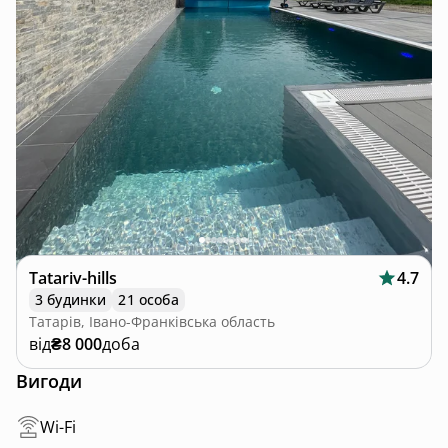
Tatariv-hills
4.7
3 будинки
21 особа
Татарів, Івано-Франківська область
від
₴8 000
доба
Вигоди
Wi-Fi