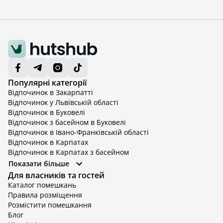
Популярні категорії
Відпочинок в Закарпатті
Відпочинок у Львівській області
Відпочинок в Буковелі
Відпочинок з басейном в Буковелі
Відпочинок в Івано-Франківській області
Відпочинок в Карпатах
Відпочинок в Карпатах з басейном
Відпочинок в Київській області
Показати більше
Відпочинок в Київській області з басейном
Для власників та гостей
Відпочинок в Тернопільській області
Каталог помешкань
Відпочинок у Вінницькій області
Правила розміщення
Відпочинок в Яремче
Розмістити помешкання
Відпочинок у Львівській області з басейном
Блог
Відпочинок з басейном в Тернопільській області