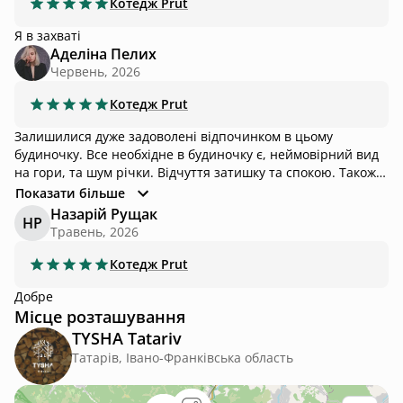
кількість. Але і ми не запитували про таку можливість поза
Котедж
Prut
будиночком. Загалом щиро рекомендую для відпочинку
Я в захваті
будиночки і сподіваюсь ще повернемось самі 😉
Аделіна Пелих
Червень, 2026
Котедж
Prut
Залишилися дуже задоволені відпочинком в цьому
будиночку. Все необхідне в будиночку є, неймовірний вид
на гори, та шум річки. Відчуття затишку та спокою. Також
сподобався відпочинок в чані де ми були лише в двох з
Показати більше
коханою людиною. Місце для повної гармонії з собою та
Назарій Рущак
НР
світом. Дякуємо за неймовірний відпочинок 😌
Травень, 2026
Котедж
Prut
Добре
Місце розташування
TYSHA Tatariv
Татарів, Івано-Франківська область