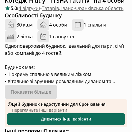
Котедж Prut у "TYSHA Tatariv" на 4 особи
5.0
(
4 відгуки
)
•
Татарів, Івано-Франківська область
Особливості будинку
30 кв.м
4 особи
1 спальня
2 ліжка
1 санвузол
Одноповерховий будинок, ідеальний для пари, сім’ї
або компанії до 4 гостей.
Будинок має:
• 1 окрему спальню з великим ліжком
• вітальню зі зручним розкладним диваном та
затишним каміном
Показати більше
• кухню з обіднім столом
• ванну кімнату з душем
Цей будинок недоступний для бронювання.
• терасу з красивим видом
Перегляньте інші варіанти
Дивитися інші варіанти
У будинку є:
Інші пропозиції для вас:
• камін