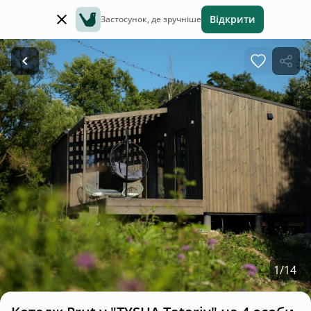
Відкрити
Застосунок, де зручніше
1
/
14