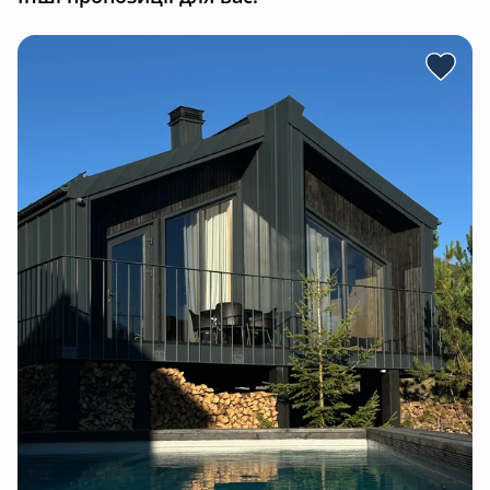
• холодильник
• варочна панель
• чайник
• кавоварка (капсульна та гейзер)
• фен
• праска
Також у будинку є весь необхідний посуд для
приготування та вживання їжі,
а на території комплексу — мангал, сітка та
шампури для приготування ваших улюблених страв.