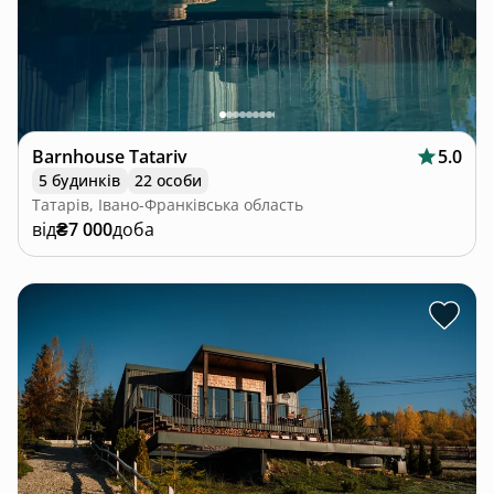
Barnhouse Tatariv
5.0
5 будинків
22 особи
Татарів, Івано-Франківська область
від
₴7 000
доба