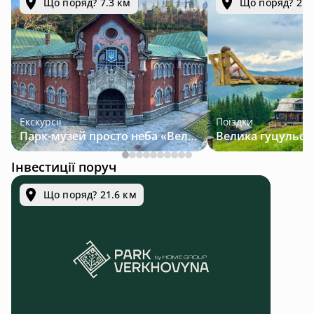
Що поряд? 7.3 км
Що поряд? 27.
Екскурсії
Поїздки
Парк-музей просто неба «Велична Україна»
Інвестиції поруч
Що поряд? 21.6 км