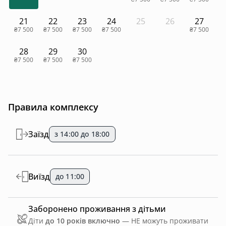
21
22
23
24
25
26
27
₴7 500
₴7 500
₴7 500
₴7 500
₴7 500
28
29
30
₴7 500
₴7 500
₴7 500
Правила комплексу
Заїзд
з 14:00 до 18:00
Виїзд
до 11:00
Заборонено проживання з дітьми
Діти
до 10 років включно
— НЕ можуть проживати