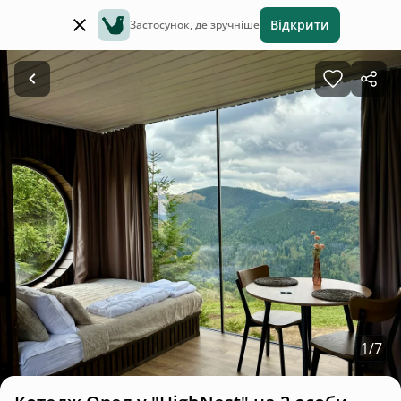
Відкрити
Застосунок, де зручніше
1
/
7