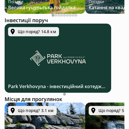
Поїздки
Поїздки
Велика гуцульська гойдалка — джип-тур у Карпатах
Інвестиції поруч
Що поряд? 14.8 км
Park Verkhovyna - інвестиційний котеджний комплекс біля Верховини в Карпатах
Місця для прогулянок
Що поряд? 3.1 км
Що поряд? 5.0