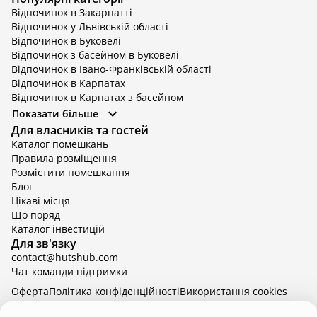
Відпочинок в Закарпатті
Відпочинок у Львівській області
Відпочинок в Буковелі
Відпочинок з басейном в Буковелі
Відпочинок в Івано-Франківській області
Відпочинок в Карпатах
Відпочинок в Карпатах з басейном
Відпочинок в Київській області
Показати більше
Відпочинок в Київській області з басейном
Для власників та гостей
Відпочинок в Тернопільській області
Каталог помешкань
Відпочинок у Вінницькій області
Правила розміщення
Відпочинок в Яремче
Розмістити помешкання
Відпочинок у Львівській області з басейном
Блог
Відпочинок з басейном в Тернопільській області
Цікаві місця
Що поряд
Каталог інвестицій
Для зв'язку
contact@hutshub.com
Чат команди підтримки
Оферта
Політика конфіденційності
Bикористання cookies
hutshub | ©
2026