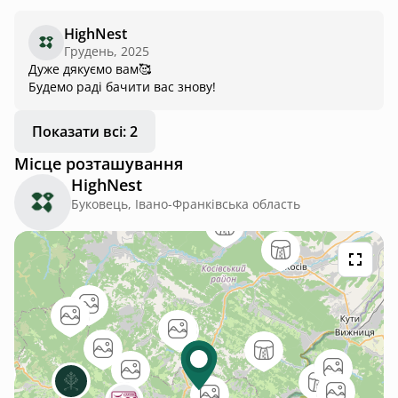
Навіть краще ніж на фото. Дуже дякуємо за чудовий
відпочинок. Приїдемо ще, і рекомендувати будемо 1 000
HighNest
000 із 10 ❤️ П.с. краєвиди вважаючи, і є де прогулятися ❤️‍🔥
Грудень, 2025
❤️‍🔥❤️‍🔥
Дуже дякуємо вам🥰
Будемо раді бачити вас знову!
Показати всі: 2
Місце розташування
HighNest
Буковець, Івано-Франківська область