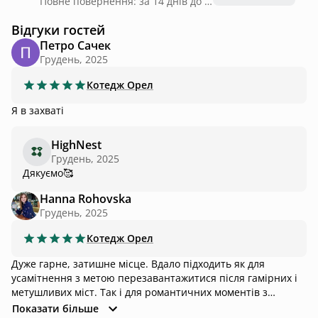
Повне повернення: за 14 днів до дати заїзду
Відгуки гостей
Петро Сачек
Грудень, 2025
Котедж
Орел
Я в захваті
HighNest
Грудень, 2025
Дякуємо🥰
Hanna Rohovska
Грудень, 2025
Котедж
Орел
Дуже гарне, затишне місце. Вдало підходить як для
усамітнення з метою перезавантажитися після гамірних і
метушливих міст. Так і для романтичних моментів з
коханими людьми. Усе відповідає заявленому в офері.
Показати більше