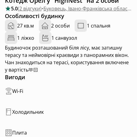
Котедж Орел у "HighNest" на 2 особи
5.0
(
2 відгуки
)
•
Буковець, Івано-Франківська область
Особливості будинку
27 кв.м
2 особи
1 спальня
1 ліжко
1 санвузол
Будиночок розташований біля лісу, має затишну
терасу та неймовірні краєвиди з панорамних вікон.
Чан знаходиться на терасі, користування включене
у вартість🫶🏻
Вигоди
Wi-Fi
Холодильник
Плита