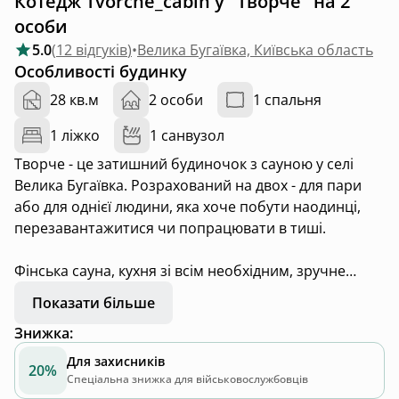
Котедж Tvorche_cabin у "Творче" на 2
особи
5.0
(
12 відгуків
)
•
Велика Бугаївка, Київська область
Особливості будинку
28 кв.м
2 особи
1 спальня
1 ліжко
1 санвузол
Творче - це затишний будиночок з сауною у селі
Велика Бугаївка. Розрахований на двох - для пари
або для однієї людини, яка хоче побути наодинці,
перезавантажитися чи попрацювати в тиші.
Фінська сауна, кухня зі всім необхідним, зручне
ліжко, проектор та настільні ігри, панорамні вікна з
Показати більше
видом на яри та пагорби «Васильківських Карпат»,
Знижка
:
мангал, гойдалка на подвірʼї, спів пташок, запах
лугових трав, зоряне небо та неймовірні заходи
Для захисників
20%
сонця…
Спеціальна знижка для військовослужбовців