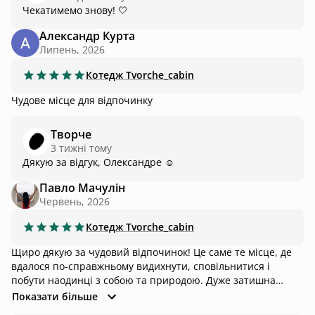
Чекатимемо знову! 🤍
Александр Курта
Липень, 2026
Котедж
Tvorche_cabin
Чудове місце для відпочинку
Творче
3 тижні тому
Дякую за відгук, Олександре ☺️
Павло Мачулін
Червень, 2026
Котедж
Tvorche_cabin
Щиро дякую за чудовий відпочинок! Це саме те місце, де
вдалося по-справжньому видихнути, сповільнитися і
побути наодинці з собою та природою. Дуже затишна
атмосфера, чистота, комфорт і увага до деталей створюють
Показати більше
відчуття, що тут про гостей дійсно піклуються. Особливо