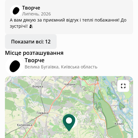
цінно було відчути тишу, спокій і можливість повністю
Творче
відключитися від міської метушні. Саме за такими
Липень, 2026
емоціями хочеться повертатися знову. Дякую за
А вам дякую за приємний відгук і теплі побажання! До
гостинність і турботу. Бажаю вам багато вдячних гостей і
зустрічі! 🫂
процвітання!
Показати всі: 12
Місце розташування
Творче
Велика Бугаївка, Київська область