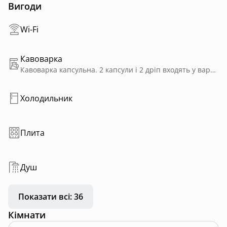
Вигоди
Тут є все для спокою, натхнення і моментів, коли
хочеться бути ближче до себе або до когось
Wi-Fi
особливого.
Кавоварка
Кавоварка капсульна. 2 капсули і 2 дріп входять у вартість оренди.
Холодильник
Плита
Душ
Показати всі: 36
Кімнати