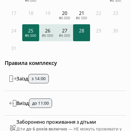
₴6 000
₴6 500
17
18
19
20
21
22
23
₴6 000
₴6 500
24
25
26
27
28
29
30
₴6 000
₴6 000
₴6 000
31
Правила комплексу
Заїзд
з 14:00
Виїзд
до 11:00
Заборонено проживання з дітьми
Діти
до 6 років включно
— НЕ можуть проживати у