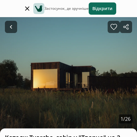
Відкрити
Застосунок, де зручніше
1
/
26