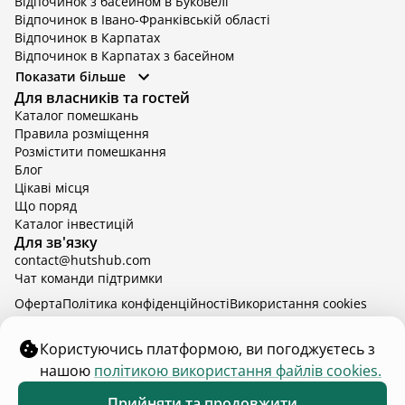
Відпочинок з басейном в Буковелі
Відпочинок в Івано-Франківській області
Відпочинок в Карпатах
Відпочинок в Карпатах з басейном
Відпочинок в Київській області
Показати більше
Відпочинок в Київській області з басейном
Для власників та гостей
Відпочинок в Тернопільській області
Каталог помешкань
Відпочинок у Вінницькій області
Правила розміщення
Відпочинок в Яремче
Розмістити помешкання
Відпочинок у Львівській області з басейном
Блог
Відпочинок з басейном в Тернопільській області
Цікаві місця
Що поряд
Каталог інвестицій
Для зв'язку
contact@hutshub.com
Чат команди підтримки
Оферта
Політика конфіденційності
Bикористання cookies
hutshub | ©
2026
Користуючись платформою, ви погоджуєтесь з
нашою
політикою використання файлів cookies.
₴6 000
від
доба
Забронювати
Прийняти та продовжити