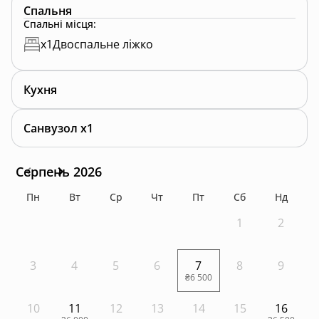
Спальня
Спальні місця
:
x
1
Двоспальне ліжко
Кухня
Санвузол x1
Серпень 2026
Пн
Вт
Ср
Чт
Пт
Сб
Нд
1
2
3
4
5
6
7
8
9
₴6 500
10
11
12
13
14
15
16