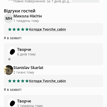
Повне повернення: за 7 днів до дати заїзду
Відгуки гостей
Микола Нікітін
МН
1 тиждень тому
Котедж
Tvorche_cabin
Я в захваті
Творче
6 днів тому
☺️
Stanislav Skarlat
2 тижні тому
Котедж
Tvorche_cabin
Я в захваті
Творче
1 тиждень тому