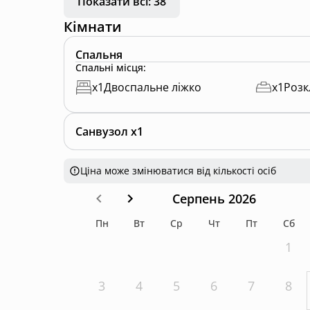
Показати всі: 38
• Сколівські Бескиди – заповідник із числен
Кімнати
• Водоспад Кам’янка – мальовниче місце, яке
• Тустань – середньовічна наскельна фортец
Спальня
неймовірними краєвидами.
Спальні місця
:
• Річка Стрий – ідеальне місце для риболовл
x
1
Двоспальне ліжко
x
1
Розк
Санвузол x1
Ціна може змінюватися від кількості осіб
Серпень 2026
Пн
Вт
Ср
Чт
Пт
Сб
1
3
4
5
6
7
8