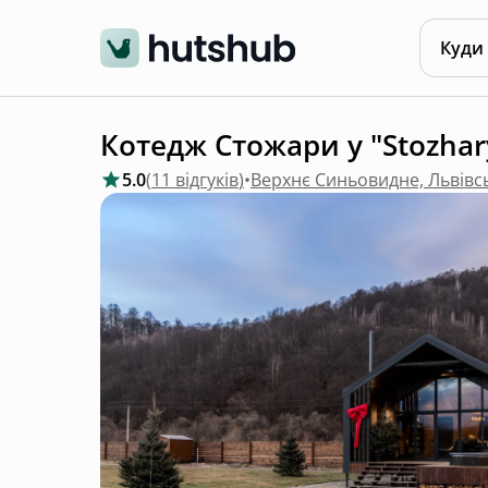
Куди
Котедж Стожари у "Stozhar
5.0
(
11 відгуків
)
•
Верхнє Синьовидне, Львівс