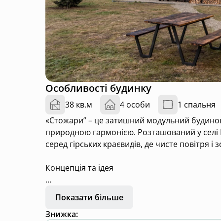
Особливості будинку
38 кв.м
4 особи
1 спальня
«Стожари” – це затишний модульний будинок
природною гармонією. Розташований у селі В
серед гірських краєвидів, де чисте повітря 
Концепція та ідея
Ідея створення “Стожарів” народилася з бажа
Показати більше
сповільнитися та насолодитися природою. Наз
Знижка
:
Плеяди) є зоряним скупченням, що символізує