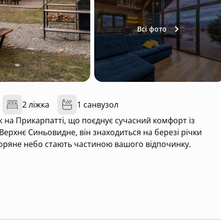
Всі фото
2 ліжка
1 санвузол
 на Прикарпатті, що поєднує сучасний комфорт із
ерхнє Синьовидне, він знаходиться на березі річки
і зоряне небо стають частиною вашого відпочинку.
ння дати людям можливість втекти від міської метушні,
ва має глибокі історичні корені – “Стожари” (або
 світло, натхнення та орієнтир. Так само і наш будинок 