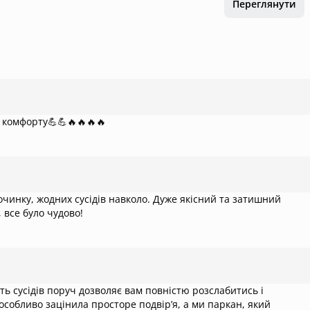
Переглянути
 будиночкує для комфорту💪💪🔥🔥🔥🔥
очинку, жодних сусідів навколо. Дуже якісний та затишний
 все було чудово!
ть сусідів поруч дозволяє вам повністю розслабитись і
собливо зацінила просторе подвір’я, а ми паркан, який