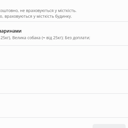
штовно, не враховуються у місткість.
, враховуються у місткість будинку.
тваринами
25кг), Велика собака (≈ від 25кг)
;
Без доплати
;