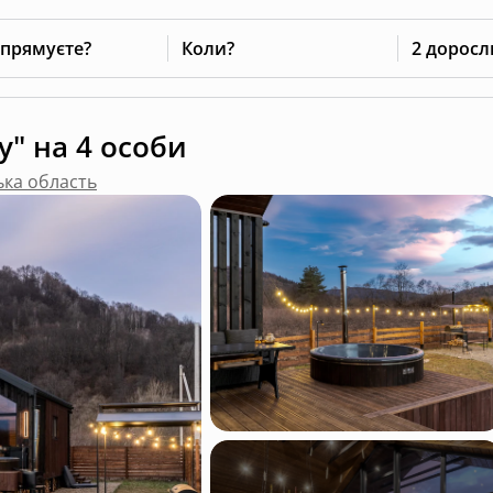
 прямуєте?
Коли?
2 доросл
y" на 4 особи
ька область