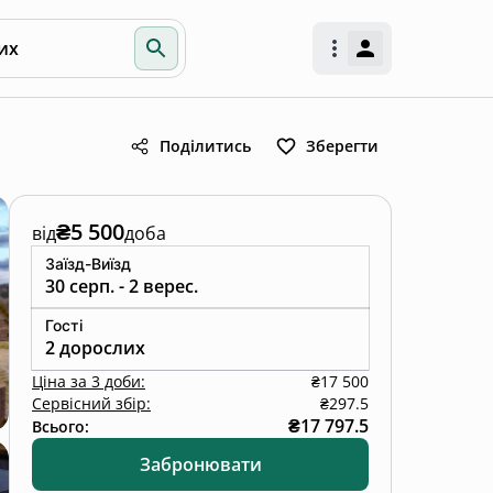
их
Поділитись
Зберегти
₴5 500
від
доба
Заїзд-Виїзд
30 серп. - 2 верес.
Гості
2 дорослих
Ціна
за
3 доби
:
₴17 500
Сервісний збір:
₴297.5
₴17 797.5
Всього:
Забронювати