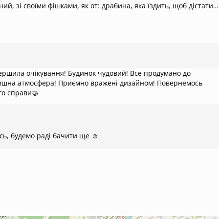
ний, зі своїми фішками, як от: драбина, яка їздить, щоб дістати
 можна запалювати підвішені свічки🪄 Особливо нас потішив fir
ким пов’язані тільки позитивні емоції. P.S. двічі грали
вершила очікування! Будинок чудовий! Все продумано до
ишна атмосфера! Приємно вражені дизайном! Повернемось
го справи🤝
ь, будемо раді бачити ще ☺️