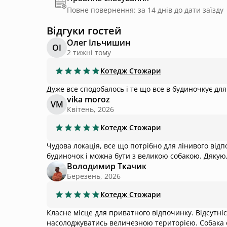
Повне повернення: за 14 днів до дати заїзду
Відгуки гостей
Олег Ільчишин
ОІ
2 тижні тому
Котедж
Стожари
Дуже все сподобалось і те що все в
vika moroz
VM
Квітень, 2026
Котедж
Стожари
Чудова локація, все що потрібно для лінивого відп
будиночок і можна бути з великою собакою. Дякую,
Володимир Ткачик
Березень, 2026
Котедж
Стожари
Класне місце для приватного відпочинку. Відсутніс
насолоджуватись величезною територією. Собака о