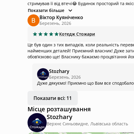
стримував її від втечі😂 Будинок просторий та якіс
книги з верхніх полиць; чи чарівна паличка, якою
Показати більше
place та чан відразу на терасі. Неймовірно круте місце, з я
Віктор Куяніченко
настолку, яка входить у комплектацію будинку😂
Березень, 2026
Котедж
Стожари
Це був один з тих випадків, коли реальність пере
найменших деталей! Приємний власник! Дуже зат
обовʼязково ще! Власнику бажаємо процвітання йо
Stozhary
Березень, 2026
Дуже дякуємо! Приємно що Вам все сподобалос
Показати всі: 11
Місце розташування
Stozhary
Верхнє Синьовидне, Львівська область