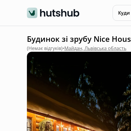
Куди
Будинок зі зрубу Nice Hous
(
Немає відгуків
)
•
Майдан, Львівська область