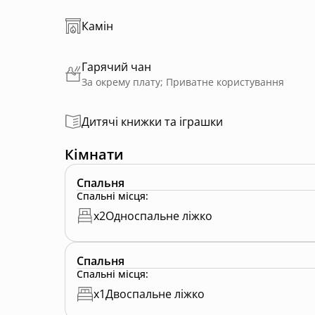
Камін
Гарячий чан
За окрему плату; Приватне користування
Дитячі книжки та іграшки
Кімнати
Спальня
Спальні місця
:
x
2
Односпальне ліжко
Спальня
Спальні місця
:
x
1
Двоспальне ліжко