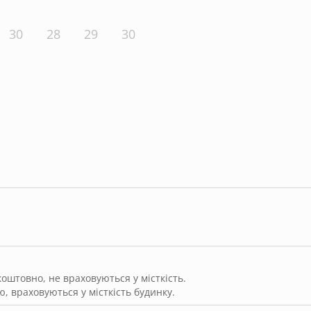
30
28
29
30
штовно, не враховуються у місткість.
, враховуються у місткість будинку.