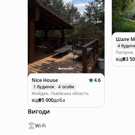
Шале М
4 будин
Папірня,
від
₴3 5
Nice House
4.6
1 будинок
4 особи
Майдан, Львівська область
від
₴5 000
доба
Вигоди
Wi-Fi