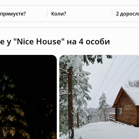
 прямуєте?
Коли?
2 доросл
e у "Nice House" на 4 особи