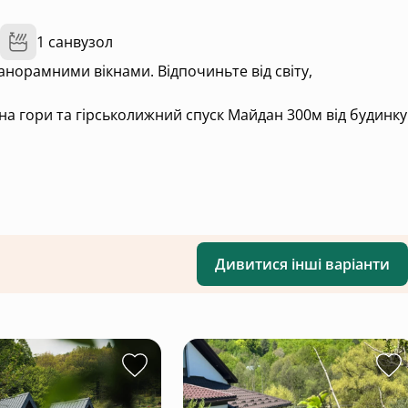
1 санвузол
анорамними вікнами. Відпочиньте від світу,
 на гори та гірськолижний спуск Майдан 300м від будинк
 проведення часу
ка для меломанів.
Дивитися інші варіанти