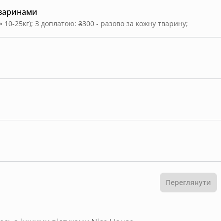
тваринами
≈ 10-25кг)
;
З доплатою: ₴300 - разово за кожну тварину
;
Переглянути