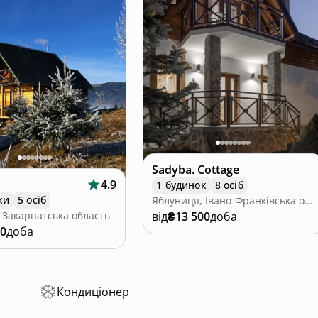
Sadyba. Cottage
4.9
1 будинок
8 осіб
ки
5 осіб
Яблуниця, Івано-Франківська область
від
₴13 500
доба
 Закарпатська область
00
доба
Кондиціонер