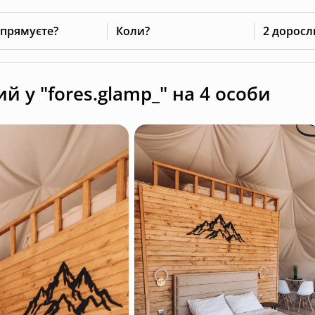
 прямуєте?
Коли?
2 доросл
 у "fores.glamp_" на 4 особи