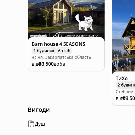
Barn house 4 SEASONS
1 будинок
6 осіб
Ясіня, Закарпатська область
від
₴3 500
доба
ТиХо
2 будин
Стебний,
від
₴3 5
Вигоди
Душ