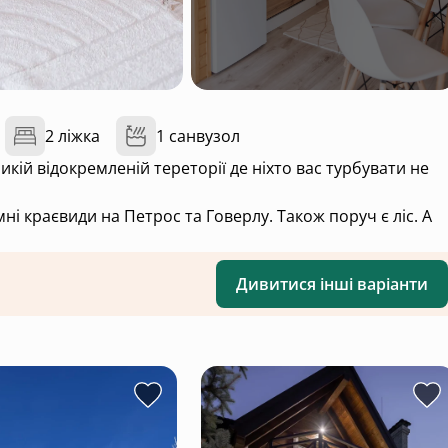
2 ліжка
1 санвузол
икій відокремленій тереторії де ніхто вас турбувати не
і краєвиди на Петрос та Говерлу. Також поруч є ліс. А
Дивитися інші варіанти