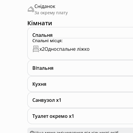
Сніданок
За окрему плату
Кімнати
Спальня
Спальні місця
:
x
2
Односпальне ліжко
Вітальня
Кухня
Санвузол x1
Туалет окремо x1
Ціна може змінюватися від кількості осіб