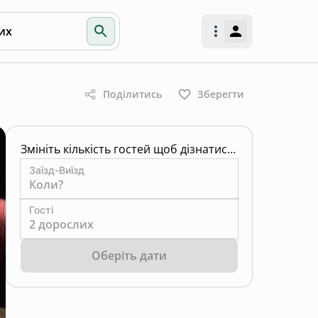
их
Поділитись
Зберегти
Змініть кількість гостей щоб дізнатись ціну
Заїзд-Виїзд
Коли?
Гості
2 дорослих
Оберіть дати