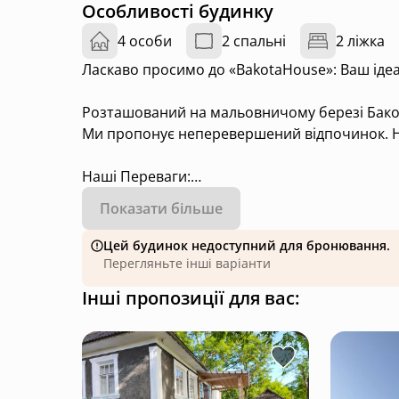
Особливості будинку
4 особи
2 спальні
2 ліжка
Ласкаво просимо до «BakotaHouse»: Ваш ідеал
Розташований на мальовничому березі Бако
Ми пропонує неперевершений відпочинок. На
Наші Переваги:
- Комфорт: Усі будинки обладнані кондиціо
Показати більше
- Затишок: Кожен будинок має терасу з велик
вечірок з друзями.
Цей будинок недоступний для бронювання.
- Зручність: Мангал з сіткою, шампурами та 
Перегляньте інші варіанти
- Активний відпочинок: Ми пропонуємо різно
Інші пропозиції для вас:
катамарани.
Оточення:
- Природа: Прекрасна природа Бакоти створит
ці краї із-з доволенням повертаються назад.