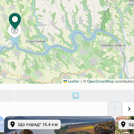
Leaflet
|
©
OpenStreetMap
contributor
Що поряд? 16.4 км
Що