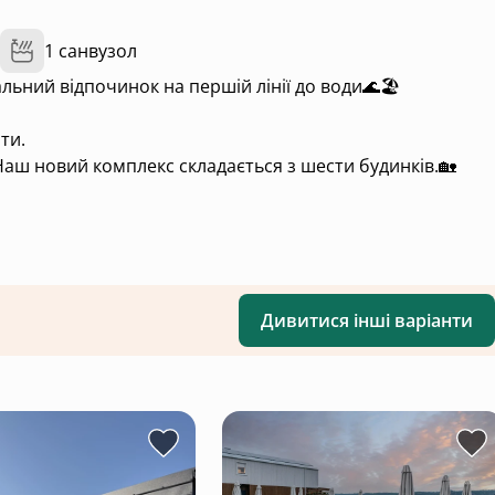
1 санвузол
ьний відпочинок на першій лінії до води🌊🏖️
ти.
ш новий комплекс складається з шести будинків.🏡
нерами та мають новий сучасний ремонт🙌🏻
им столом, ідеально підходить для сімейних обідів або
Дивитися інші варіанти
дровами доступний на території.
манітні водні розваги, включаючи човни, SUP-дошки та
ь атмосферу спокою та гармонії. Хто хоч раз відвідував