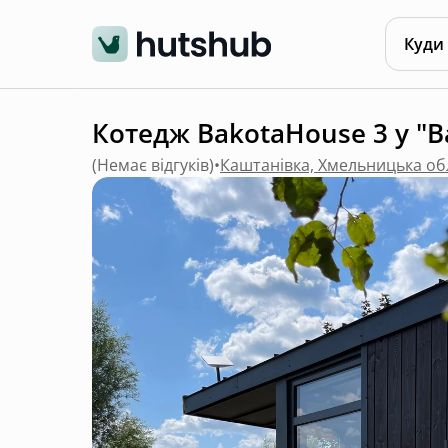
Куди
Котедж BakotaHouse 3 у "B
(
Немає відгуків
)
•
Каштанівка, Хмельницька об