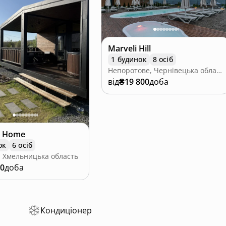
ку від міської метушні та відновлення сил.
 переваги відпочинку на природі з усіма сучасними
Marveli Hill
1 будинок
8 осіб
Непоротове, Чернівецька область
від
₴19 800
доба
y Home
ок
6 осіб
 Хмельницька область
00
доба
Кондиціонер