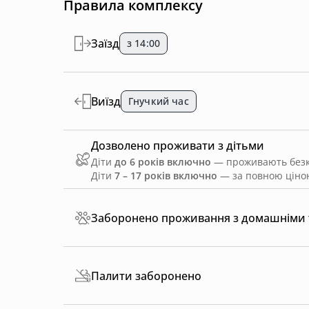
Правила комплексу
Заїзд
з 14:00
Виїзд
Гнучкий час
Дозволено проживати з дітьми
Діти
до 6 років включно
— проживають безко
Діти
7 – 17 років включно
— за повною ціною
Заборонено проживання з домашніми
Палити заборонено