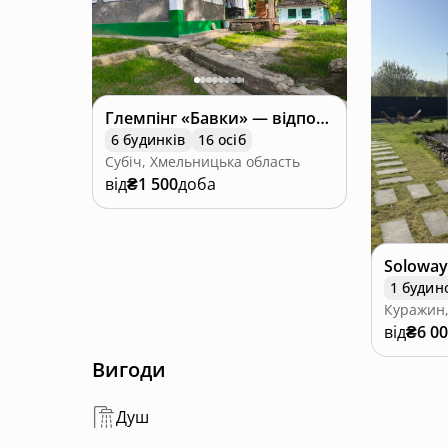
- Тиша та спокій: Ідеальне місце для відпочин
Приїжджайте до «BakotaHouse» і відчуйте всі
зручностями.
Глемпінг «Бавки» — відпочинок над Дністром
6 будинків
16 осіб
Субіч, Хмельницька область
від
₴1 500
доба
Solowa
1 будин
Куражин,
від
₴6 0
Вигоди
Душ