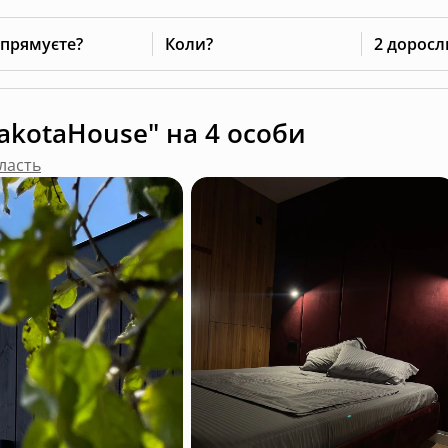
 прямуєте?
Коли?
2 доросл
akotaHouse" на 4 особи
ласть