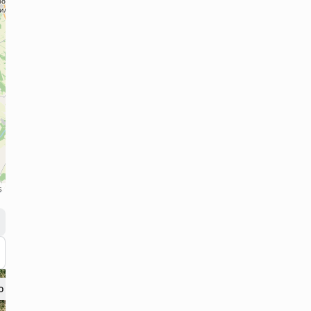
s
 поряд? 19.3 км