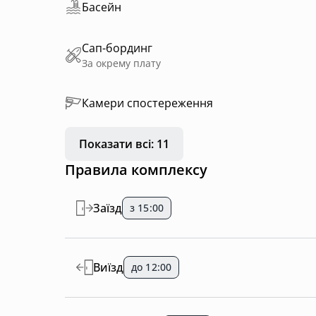
Басейн
Сап-бординг
За окрему плату
Камери спостереження
Показати всі: 11
Правила комплексу
Заїзд
з 15:00
Виїзд
до 12:00