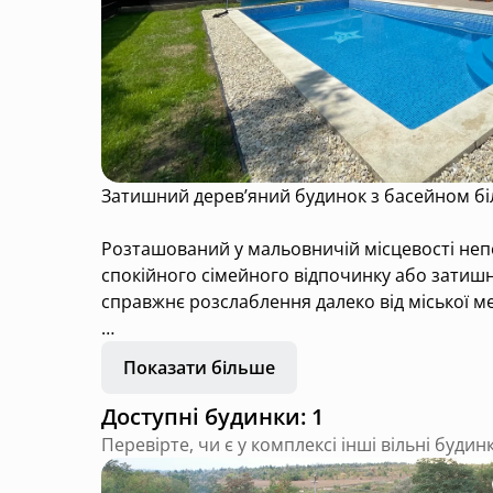
Затишний дерев’яний будинок з басейном біл
Розташований у мальовничій місцевості непо
спокійного сімейного відпочинку або затишн
справжнє розслаблення далеко від міської м
Будинок збудований із екологічно чистої д
Показати більше
вітальня з каміном, повністю обладнана кухня
Доступні будинки: 1
На подвір’ї розташований великий басейн з великою терасою та шезлонгами, зона 
Перевірте, чи є у комплексі інші вільні будин
для ігор або відпочинку на свіжому повітрі.
прогулянками човном.