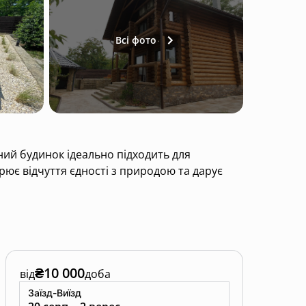
Всі фото
ний будинок ідеально підходить для
ює відчуття єдності з природою та дарує
дним ароматом. Всередині — простора
аса з видом на річку.
₴10 000
від
доба
 насолодитися риболовлею, купанням або
Заїзд-Виїзд