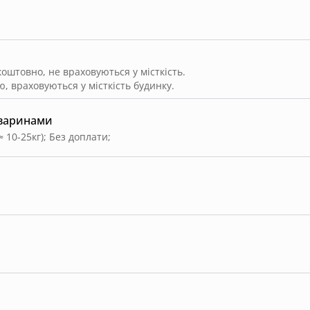
штовно, не враховуються у місткість.
, враховуються у місткість будинку.
тваринами
≈ 10-25кг)
;
Без доплати
;