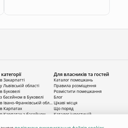
категорії
Для власників та гостей
в Закарпатті
Каталог помешкань
у Львівській області
Правила розміщення
в Буковелі
Розмістити помешкання
з басейном в Буковелі
Блог
Відпочинок в Івано-Франківській області
Цікаві місця
 в Карпатах
Що поряд
в Карпатах з басейном
Каталог інвестицій
в Київській області
ільше
Відпочинок в Київській області з басейном