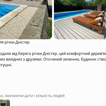
я річки Дністер
далік від берега річки Дністер, цей комфортний дерев’я
их вихідних з друзями. Оточений зеленню, будинок створ
етушні.
еревини, що наповнює простір теплом і приємним приро
, дві спальних кімнат, зручна ванна кімната, а також тер
барбекю, альтанка для вечірніх посиденьок і просторий двір
ки, змінюючи дати і кількість людей
 Завдяки близькості до Дністра, гості мають можливість