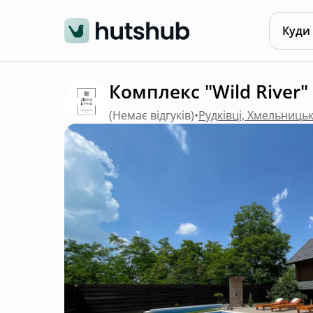
Куди
Комплекс "Wild River"
(
Немає відгуків
)
•
Рудківці, Хмельниць