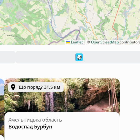
Leaflet
|
©
OpenStreetMap
contributor
Що поряд? 31.5 км
Хмельницька область
Водоспад Бурбун