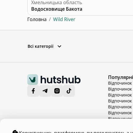
Хмельницька область
Водосховище Бакота
Головна
/
Wild River
Всі категорії
Популярні 
Відпочинок 
Відпочинок 
Відпочинок 
Відпочинок 
Відпочинок
Відпочинок 
Відпочинок 
Показати б