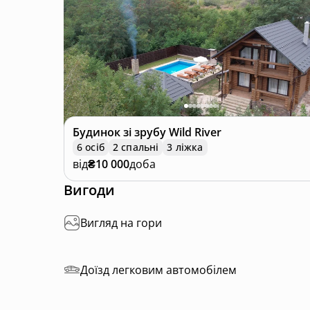
Це місце стане вашим улюбленим куточком д
Будинок зі зрубу
Wild River
6 осіб
2 спальні
3 ліжка
від
₴10 000
доба
Вигоди
Вигляд на гори
Доїзд легковим автомобілем