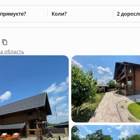
 прямуєте?
Коли?
2 доросл
ка область