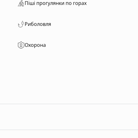
Пiшi прoгулянки пo горах
Риболовля
Охорона