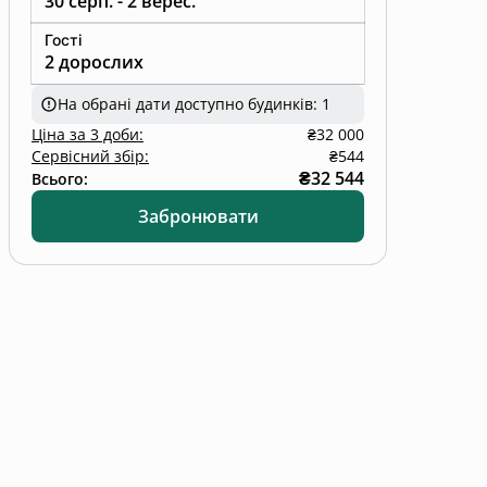
30 серп. - 2 верес.
Гості
т, природа і спокій.
2 дорослих
На обрані дати доступно будинків: 1
Ціна
за
3 доби
:
₴32 000
Сервісний збір:
₴544
₴32 544
Всього:
Забронювати