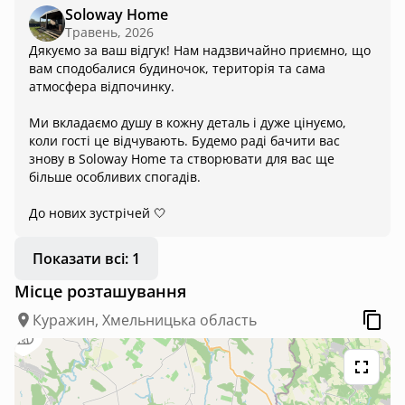
розташування — буквально за кілька кроків знаходиться
Soloway Home
Дністер, що створює особливу атмосферу спокою та
Травень, 2026
гармонії. Дуже сподобалася можливість покататися на
Дякуємо за ваш відгук! Нам надзвичайно приємно, що
сапах і помилуватися неймовірними краєвидами річки
вам сподобалися будиночок, територія та сама
просто з води. Для любителів відпочинку на свіжому
атмосфера відпочинку.
повітрі є чудова мангальна зона та комфортне місце для
посиденьок із друзями чи родиною. Усе зроблено з душею
Ми вкладаємо душу в кожну деталь і дуже цінуємо,
та турботою про гостей. Щиро дякуємо господарям за
коли гості це відчувають. Будемо раді бачити вас
гостинність! Це саме те місце, куди хочеться повертатися
знову в Soloway Home та створювати для вас ще
знову і знову. Рекомендуємо від усього серця!
більше особливих спогадів.
До нових зустрічей 🤍
Показати всі: 1
Місце розташування
Куражин, Хмельницька область