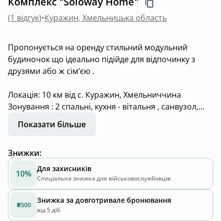
Комплекс "Soloway Home"
(
1 відгук
)
•
Куражин, Хмельницька область
Пропонується на оренду стильний модульний
будиночок що ідеально підійде для відпочинку з
друзями або ж сімʼєю .
Локація: 10 км від с. Куражин, Хмельниччина
Зонування : 2 спальні, кухня - вітальня , санвузол,
велика тераса з відпочинковою зоною та чаном -
Показати більше
джакузі .
Будинок оснащено: телевізором з проплаченими
Знижки
:
каналами , wi-fi, мікрохвильовою, індукційною
плитою, пральною машиною, холодильником,
Для захисників
10%
прихованого монтажу, чайником, кондиціонером ,
Спеціальна знижка для військовослужбовців
бойлером , феном, посудом, постільною білизною,
Знижка за довготривале бронювання
халатами та рушниками. У спальнях двоспальні
₴500
від 5 діб
ліжка з ортопедичними матрацами, у вітальні