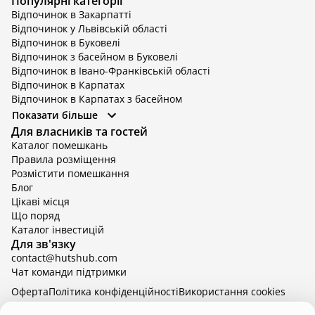
Популярні категорії
Відпочинок в Закарпатті
Відпочинок у Львівській області
Відпочинок в Буковелі
Відпочинок з басейном в Буковелі
Відпочинок в Івано-Франківській області
Відпочинок в Карпатах
Відпочинок в Карпатах з басейном
Відпочинок в Київській області
Показати більше
Відпочинок в Київській області з басейном
Для власників та гостей
Відпочинок в Тернопільській області
Каталог помешкань
Відпочинок у Вінницькій області
Правила розміщення
Відпочинок в Яремче
Розмістити помешкання
Відпочинок у Львівській області з басейном
Блог
Відпочинок з басейном в Тернопільській області
Цікаві місця
Що поряд
Каталог інвестицій
Для зв'язку
contact@hutshub.com
Чат команди підтримки
Оферта
Політика конфіденційності
Bикористання cookies
hutshub | ©
2026