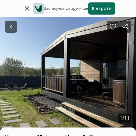
Відкрити
Застосунок, де зручніше
1
/
11