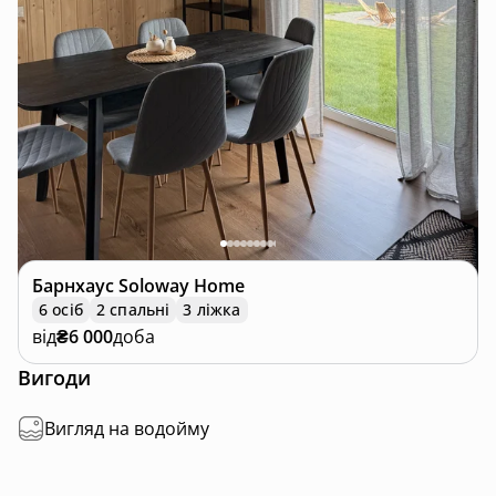
Барнхаус
Soloway Home
6 осіб
2 спальні
3 ліжка
від
₴6 000
доба
Вигоди
Вигляд на водойму