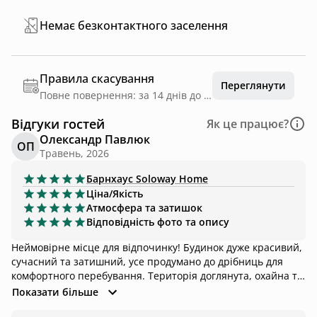
Немає безконтактного заселення
Правила скасування
Переглянути
Повне повернення: за 14 днів до дати заїзду
Відгуки гостей
Як це працює?
Олександр Павлюк
ОП
Травень, 2026
Барнхаус
Soloway Home
Ціна/Якість
Атмосфера та затишок
Відповідність фото та опису
Неймовірне місце для відпочинку! Будинок дуже красивий,
сучасний та затишний, усе продумано до дрібниць для
комфортного перебування. Територія доглянута, охайна та
чудово облаштована — тут справді приємно проводити час
Показати більше
і насолоджуватися природою. Окремо хочеться відзначити