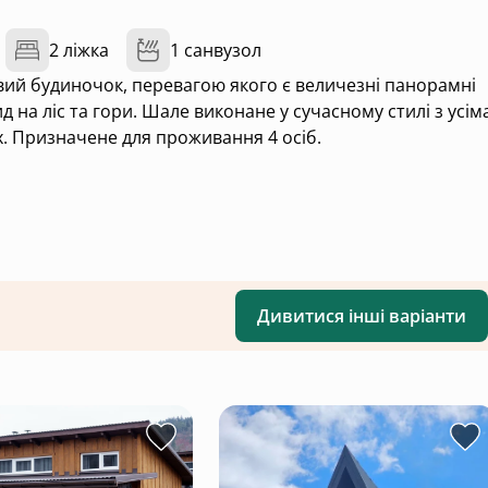
2 ліжка
1 санвузол
вий будиночок, перевагою якого є величезні панорамні
д на ліс та гори. Шале виконане у сучасному стилі з усім
іб.
Дивитися інші варіанти
іля ліжка;