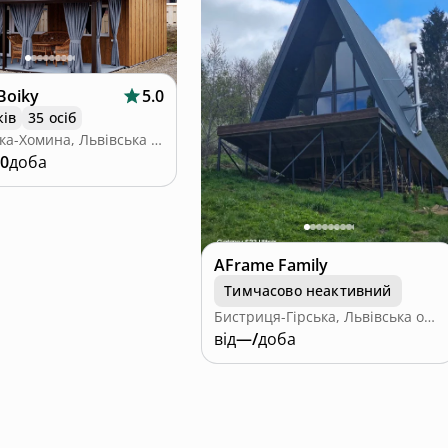
Boiky
5.0
ків
35 осіб
Лопушанка-Хомина, Львівська область
00
доба
AFrame Family
Тимчасово неактивний
Бистриця-Гірська, Львівська область
від
—/
доба