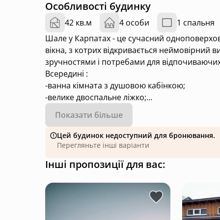
Особливості будинку
42 кв.м
4 особи
1 спальня
Шале у Карпатах - це сучасний одноповерхо
вікна, з котрих відкривається неймовірний ви
зручностями і потребами для відпочиваючих. Призначене для проживання 4 ос
Всередині :
-ванна кімната з душовою кабінкою;
-велике двоспальне ліжко;
-диван-ліжко;
Показати більше
-кухня;
-гардеробна кімната
Цей будинок недоступний для бронювання.
-шафа для взуття та одягу, комод, тумбочки б
Перегляньте інші варіанти
-столик і крісла;
Інші пропозиції для вас:
-телевізор Smart TV;
-Wi-Fi доступ до мережі Інтернет;
-балкон-тераса;
-електрочайник, плита, набір посуду.