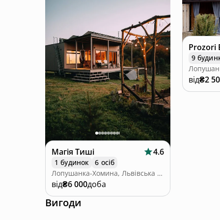
Prozori 
9 будин
від
₴2 5
Магія Тиші
4.6
1 будинок
6 осіб
Лопушанка-Хомина, Львівська область
від
₴6 000
доба
Вигоди