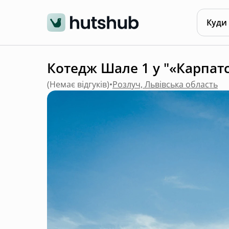
Куди
Котедж Шале 1 у "«Карпат
(
Немає відгуків
)
•
Розлуч, Львівська область