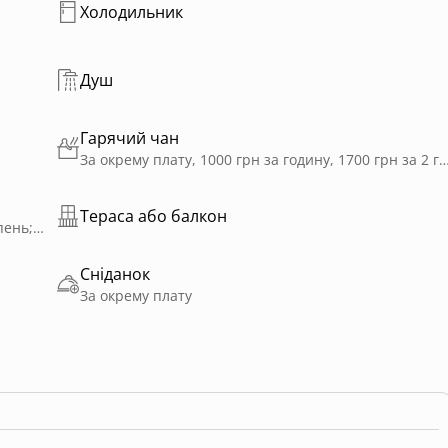
Холодильник
Душ
Гарячий чан
За окрему плату, 1000 грн за годину, 1700 грн за 2 години ; Приватне користування; Доступно
Тераса або балкон
Входить у вартість; Доступність: Червень - Серпень; Спільне користування з іншими гостями; З підігрівом
Сніданок
За окрему плату