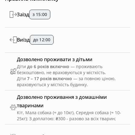
Заїзд
з 15:00
Виїзд
до 12:00
Дозволено проживати з дітьми
Діти
до 6 років включно
— проживають
безкоштовно, не враховуються у місткість.
Діти
7 – 17 років включно
— за повною ціною,
враховуються у місткість будинку.
Дозволено проживання з домашніми
тваринами
Кіт, Мала собака (≈ до 10кг), Середня собака (≈ 10-
25кг)
;
З доплатою: ₴300 - разово за всіх тварин
;