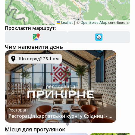
Leaflet
|
©
OpenStreetMap
contributors
Прокласти маршрут:
Чим наповнити день
Що поряд? 25.1 км
Ресторан
Ресторація карпатської кухні у Східниці - місце з характером і традиціями
Місця для прогулянок