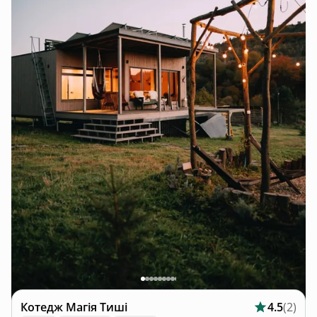
Котедж
Магія Тиші
4.5
(
2
)