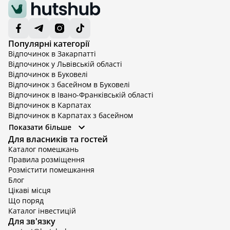
Популярні категорії
Відпочинок в Закарпатті
Відпочинок у Львівській області
Відпочинок в Буковелі
Відпочинок з басейном в Буковелі
Відпочинок в Івано-Франківській області
Відпочинок в Карпатах
Відпочинок в Карпатах з басейном
Відпочинок в Київській області
Показати більше
Відпочинок в Київській області з басейном
Для власників та гостей
Відпочинок в Тернопільській області
Каталог помешкань
Відпочинок у Вінницькій області
Правила розміщення
Відпочинок в Яремче
Розмістити помешкання
Відпочинок у Львівській області з басейном
Блог
Відпочинок з басейном в Тернопільській області
Цікаві місця
Що поряд
Каталог інвестицій
Для зв'язку