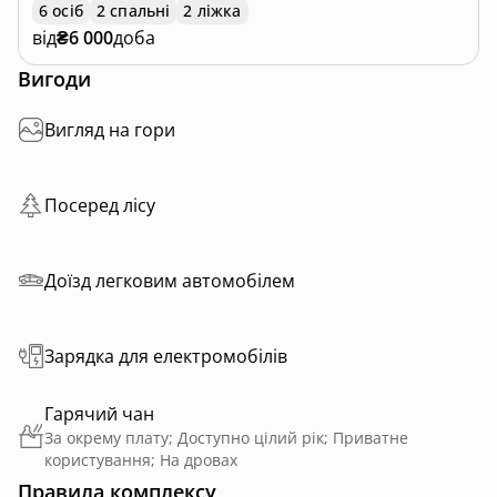
6 осіб
2 спальні
2 ліжка
від
₴6 000
доба
Вигоди
Вигляд на гори
Посеред лісу
Доїзд легковим автомобілем
Зарядка для електромобілів
Гарячий чан
За окрему плату; Доступно цілий рік; Приватне
користування; На дровах
Правила комплексу