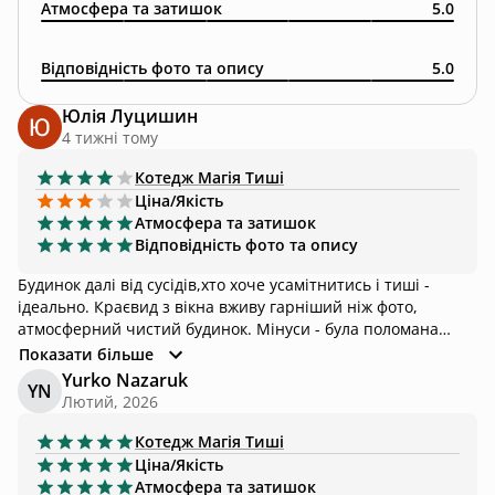
Атмосфера та затишок
5.0
Відповідність фото та опису
5.0
Юлія Луцишин
4 тижні тому
Котедж
Магія Тиші
Ціна/Якість
Атмосфера та затишок
Відповідність фото та опису
Будинок далі від сусідів,хто хоче усамітнитись і тиші -
ідеально. Краєвид з вікна вживу гарніший ніж фото,
атмосферний чистий будинок. Мінуси - була поломана
душова кабінка, на території бачила 2 кущі борщівника
Показати більше
біля однієї зі стежок
Yurko Nazaruk
YN
Лютий, 2026
Котедж
Магія Тиші
Ціна/Якість
Атмосфера та затишок