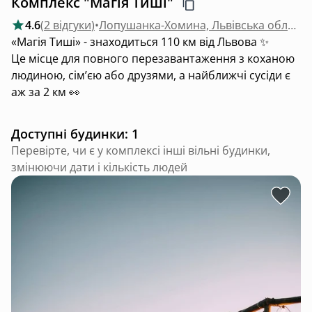
Комплекс "Магія Тиші"
4.6
(
2 відгуки
)
•
Лопушанка-Хомина, Львівська область
«Магія Тиші» - знаходиться 110 км від Львова ✨
Це місце для повного перезавантаження з коханою
людиною, сімʼєю або друзями, а найближчі сусіди є
аж за 2 км 👀
Доступні будинки: 1
Перевірте, чи є у комплексі інші вільні будинки,
змінюючи дати і кількість людей