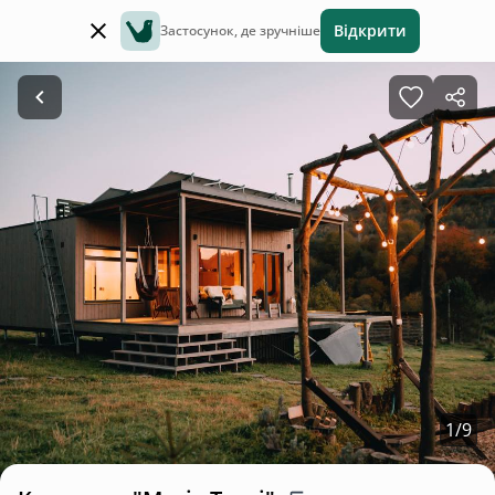
Відкрити
Застосунок, де зручніше
1
/
9