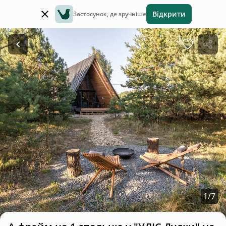
Відкрити
Застосунок, де зручніше
1
/
7