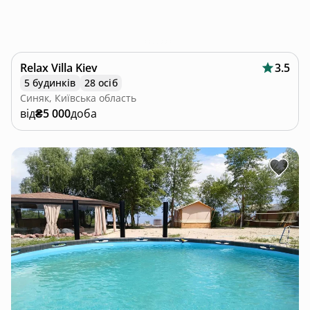
Relax Villa Kiev
3.5
5 будинків
28 осіб
Синяк, Київська область
від
₴5 000
доба