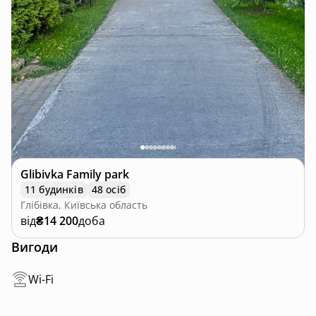
Glibivka Family park
11 будинків
48 осіб
Глібівка, Київська область
від
₴14 200
доба
Вигоди
Wi-Fi