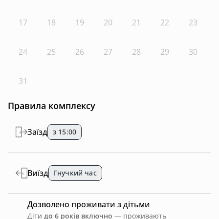
17
18
19
20
21
22
23
24
25
26
27
28
29
30
31
Правила комплексу
Заїзд
з 15:00
Виїзд
Гнучкий час
Дозволено проживати з дітьми
Діти
до 6 років включно
— проживають