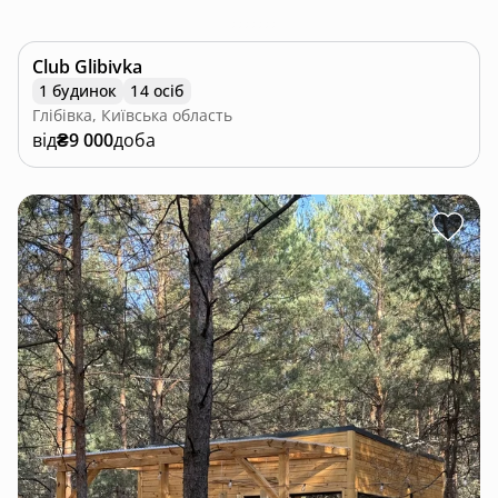
Club Glibivka
1 будинок
14 осіб
Глібівка, Київська область
від
₴9 000
доба