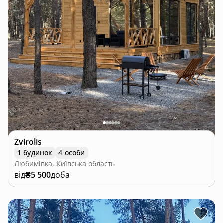
Zvirolis
1 будинок
4 особи
Любимівка, Київська область
від
₴5 500
доба