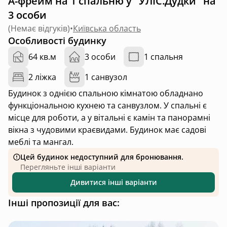
А-фрейм на 1 спальню у "УЛІС.Дудки" на
3 особи
(
Немає відгуків
)
•
Київська область
Особливості будинку
64 кв.м
3 особи
1 спальня
2 ліжка
1 санвузол
Будинок з однією спальною кімнатою обладнано
функціональною кухнею та санвузлом. У спальні є
місце для роботи, а у вітальні є камін та панорамні
вікна з чудовими краєвидами. Будинок має садові
меблі та мангал.
Цей будинок недоступний для бронювання.
Перегляньте інші варіанти
Дивитися інші варіанти
Інші пропозиції для вас: