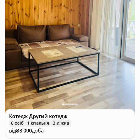
Котедж
Другий котедж
6 осіб
1 спальня
3 ліжка
від
₴8 000
доба