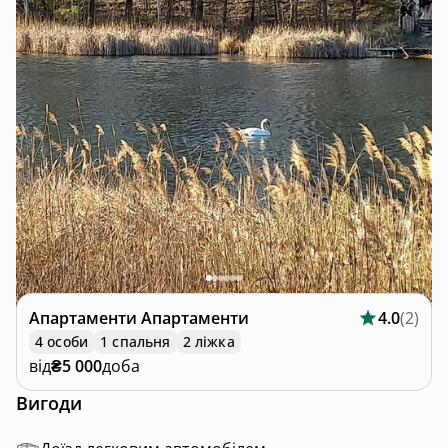
Апартаменти
Апартаменти
4.0
(
2
)
4 особи
1 спальня
2 ліжка
від
₴5 000
доба
Вигоди