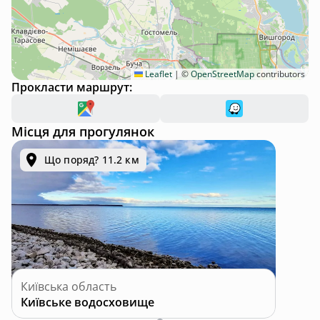
Leaflet
|
©
OpenStreetMap
contributors
Прокласти маршрут:
Місця для прогулянок
Що поряд? 11.2 км
Київська область
Київське водосховище