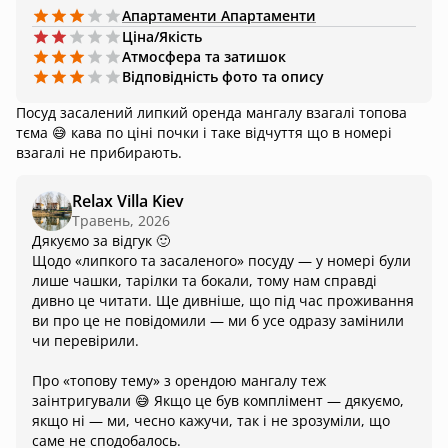
Апартаменти
Апартаменти
очікування, особливо дитини, були повністю зіпсовані.
Ціна/Якість
Атмосфера та затишок
Відповідність фото та опису
Посуд засалений липкий оренда мангалу взагалі топова
тєма 😅 кава по ціні почки і таке відчуття що в номері
взагалі не прибирають.
Relax Villa Kiev
Травень, 2026
Дякуємо за відгук 🙂
Щодо «липкого та засаленого» посуду — у номері були
лише чашки, тарілки та бокали, тому нам справді
дивно це читати. Ще дивніше, що під час проживання
ви про це не повідомили — ми б усе одразу замінили
чи перевірили.
Про «топову тему» з орендою мангалу теж
заінтригували 😅 Якщо це був комплімент — дякуємо,
якщо ні — ми, чесно кажучи, так і не зрозуміли, що
саме не сподобалось.