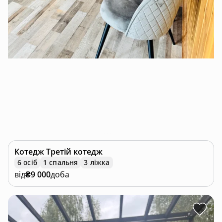
Котедж
Третій котедж
6 осіб
1 спальня
3 ліжка
від
₴9 000
доба