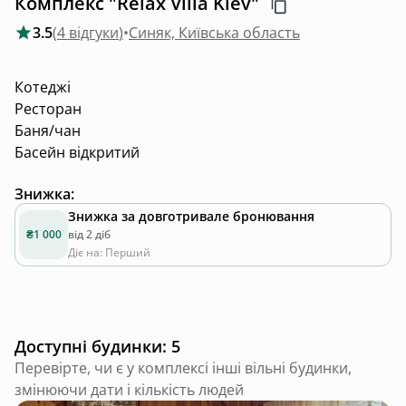
Комплекс "Relax Villa Kiev"
3.5
(
4 відгуки
)
•
Синяк, Київська область
Котеджі
Ресторан
Баня/чан
Басейн відкритий
Знижка
:
Знижка за довготривале бронювання
₴1 000
від 2 діб
Діє на: Перший
Доступні будинки: 5
Перевірте, чи є у комплексі інші вільні будинки,
змінюючи дати і кількість людей