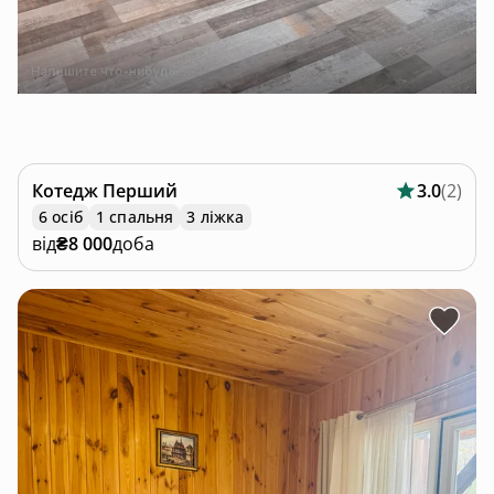
Котедж
Перший
3.0
(
2
)
6 осіб
1 спальня
3 ліжка
від
₴8 000
доба