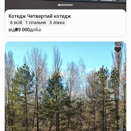
Котедж
Четвертий котедж
6 осіб
1 спальня
3 ліжка
від
₴9 000
доба