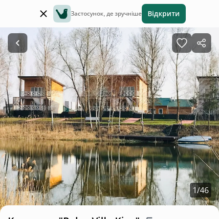
Відкрити
Застосунок, де зручніше
1
/
46