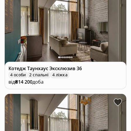
Котедж
Таунхаус Эксклюзив 36
4 особи
2 спальні
4 ліжка
від
₴14 200
доба