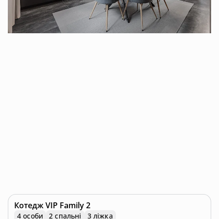
Котедж
VIP Family 2
4 особи
2 спальні
3 ліжка