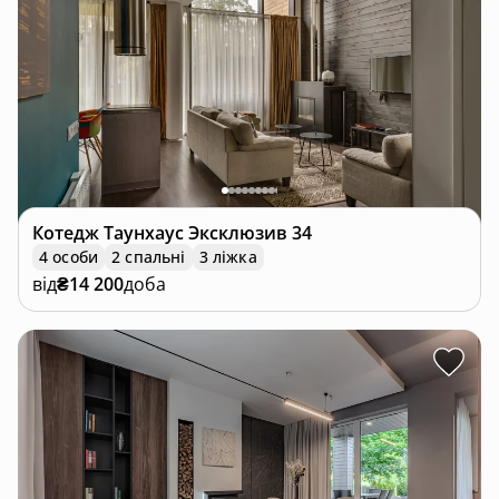
Наша адреса:
Київська область,
Вишгородський район,
село Глібівка, урочище Зелений Бір, 9
Котедж
Таунхаус Эксклюзив 34
4 особи
2 спальні
3 ліжка
від
₴14 200
доба