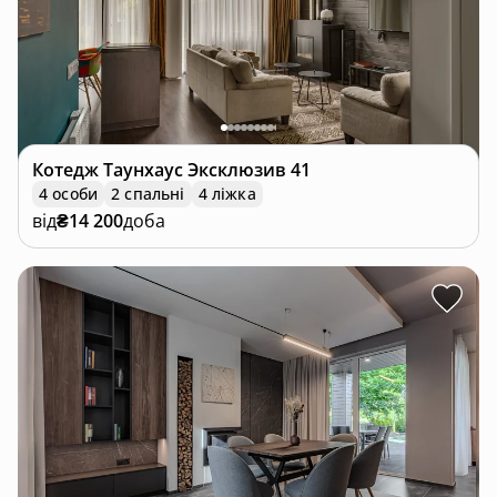
Котедж
Таунхаус Эксклюзив 41
4 особи
2 спальні
4 ліжка
від
₴14 200
доба