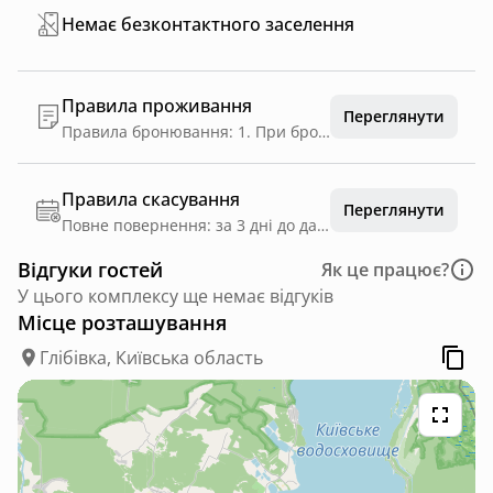
Немає безконтактного заселення
Правила проживання
Переглянути
Правила бронювання: 1. При бронюванні через сайт на оплату надається 30 хвилин. Неоплачені бронювання скасовуються автоматично. 2. При бронюванні через сайт повернення коштів можливе лише на депозит. Термін дії депозиту — 6 місяців. 3. При здійсненні повної оплати на сайті знижки не діють. 4. При бронюванні іншими способами, на внесення передоплати надається 24 години. У разі неоплати, бронювання не вважається гарантованим і може бути скасованим. 5. Кошти можуть бути перенесені на депозит у повному обсязі, якщо бронювання було скасовано не пізніше 72 годин до встановленої дати та години заїзду. 6. Якщо скасовується бронювання за добу або день у день, кошти за добу проживання вважаються Штрафом, а інші — переносяться на депозит. Депозитом можна скористатись протягом шести місяців Загальні правила: 1. Стандартний час поселення — з 15:00, розрахунковий час виїзду — 12:00. 2. Ранній заїзд та пізній виїзд можливий лише за попереднім узгодженням з рецепцією та сплачується у розмірі 50% від вартості доби проживання. 3. У період відкритих літніх басейнів діє гостьовий візит для тих, хто не проживає на території комплексу. Гостьовий візит передбачає вхід на територію, користування літніми відкритими басейнами, всіма локаціями комплексу. Сплачується за вартістю візиту на басейн. 4. Користування басейнами після виїзду з готелю сплачується у розмірі 50% від вартості гостьового візиту. 5. Послуга паркінгу сплачується за тарифом 100 грн/доба за одне паркомісце на території комплексу. 6. Просимо дбайливо ставитися до майна комплексу. У випадку псування або втрати майна, штраф стягується згідно затвердженому прейскуранту на рецепції. 7. Дотримуйтесь правил протипожежної безпеки та санітарної гігієни. 8. Просимо поважно ставитися до інших гостей, не допускати шум після 23:00. 9. При виїзді просимо закрити водопровідні крани, вікна, вимкнути світло, зачинити двері на ключ. Правила проживання з тваринами: 1. До тварин, з якими допускається проживання, відносяться тільки собаки не бійцівських порід до 15 кг. 2. Проживання тварин дозволяється в кількості не більше двох в одному номері чи котеджі. 3. Вартість проживання кожної тварини становить 700 грн за добу проживання. 4. Гості повинні мати паспорт тварини та довідку від ветеринарного лікаря з відміткою про всі щеплення. 5. На території комплексу просимо прибирати за улюбленцем та вигулювати лише на повідку. 6. Власник зобов’язується компенсувати вартість майна готелю в разі його пошкодження твариною. Штрафи і заборони: 1. Куріння тютюнових виробів, електронних сигарет і кальянів в номерах та будинках. Штраф: 3800 грн. 2. Порушення спокою проживаючих гостей після 23:00 і до 8:00 години ранку. Штраф: 3800 грн. 3. Виїзд на власному авто на пішохідну зону, залишення авто біля будинку. Штраф: 1500 грн. 4. Винос меблів з номеру/будинку. Штраф: 3800 грн. 5. Використання хлопалок, салютів, петард, конфеті на території комплексу. Штраф: 3800 грн. 6. У разі втрати ключа від номеру або котеджу – штраф 700 грн. 7. У разі втрати пластикової карти для отримання пляжних рушників – штраф 600 грн. 8. Песикам плавати у басейні заборонено – штраф 4000 грн. Заборонено заносити і зберігати предмети, які є небезпечними для громадян та майна. Заборонено залишати сторонніх осіб, які не заповнювали і не підписували реєстраційну карту гостя. Заборонено виносити з ресторану посуд, столові прибори, продукти харчування й напої.
Правила скасування
Переглянути
Повне повернення: за 3 дні до дати заїзду
Відгуки гостей
Як це працює?
У цього комплексу ще немає відгуків
Місце розташування
Глібівка, Київська область