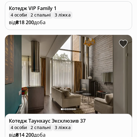
Котедж
VIP Family 1
4 особи
2 спальні
3 ліжка
від
₴18 200
доба
Котедж
Таунхаус Эксклюзив 37
4 особи
2 спальні
3 ліжка
від
₴14 200
доба