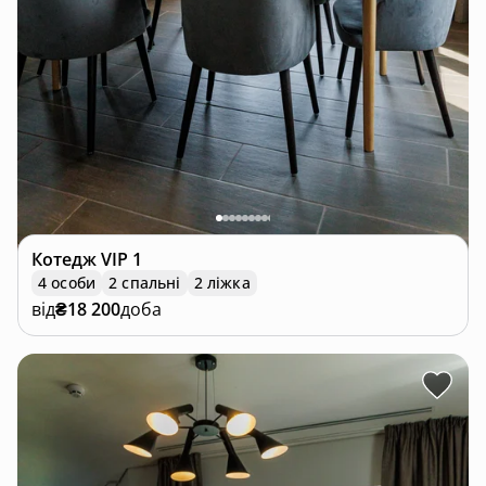
Котедж
VIP 1
4 особи
2 спальні
2 ліжка
від
₴18 200
доба