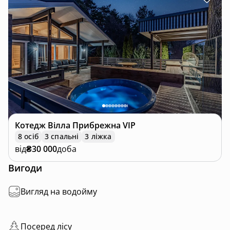
Котедж
Вілла Прибрежна VIP
8 осіб
3 спальні
3 ліжка
від
₴30 000
доба
Вигоди
Вигляд на водойму
Посеред лісу