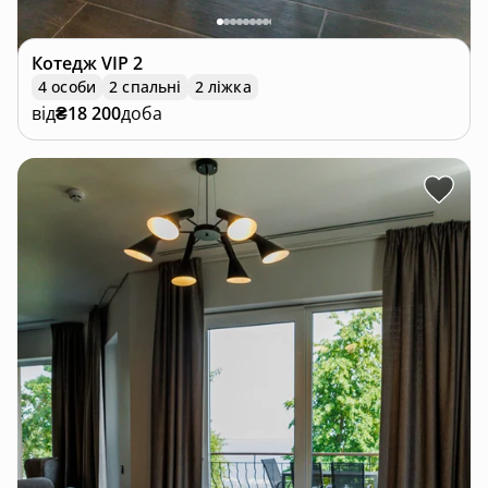
Котедж
VIP 2
4 особи
2 спальні
2 ліжка
від
₴18 200
доба