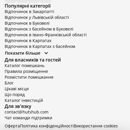
Популярні категорії
Відпочинок в Закарпатті
Відпочинок у Львівській області
Відпочинок в Буковелі
Відпочинок з басейном в Буковелі
Відпочинок в Івано-Франківській області
Відпочинок в Карпатах
Відпочинок в Карпатах з басейном
Відпочинок в Київській області
Показати більше
Відпочинок в Київській області з басейном
Для власників та гостей
Відпочинок в Тернопільській області
Каталог помешкань
Відпочинок у Вінницькій області
Правила розміщення
Відпочинок в Яремче
Розмістити помешкання
Відпочинок у Львівській області з басейном
Блог
Відпочинок з басейном в Тернопільській області
Цікаві місця
Що поряд
Каталог інвестицій
Для зв'язку
contact@hutshub.com
Чат команди підтримки
Оферта
Політика конфіденційності
Bикористання cookies