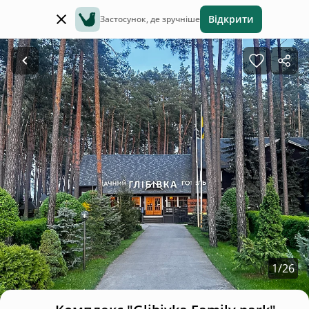
Відкрити
Застосунок, де зручніше
1
/
26