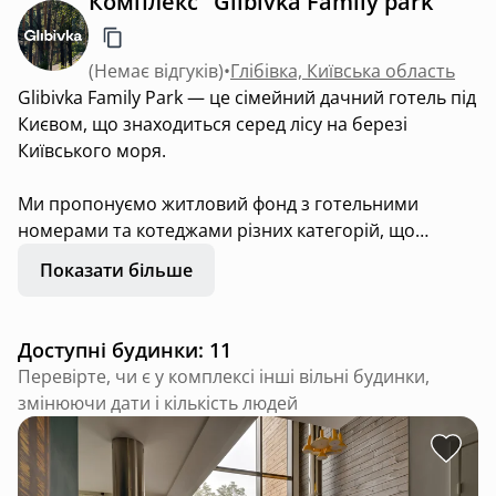
Комплекс "Glibivka Family park"
(
Немає відгуків
)
•
Глібівка, Київська область
Glibivka Family Park — це сімейний дачний готель під
Києвом, що знаходиться серед лісу на березі
Київського моря.
Ми пропонуємо житловий фонд з готельними
номерами та котеджами різних категорій, що
дозволяє розмістити більше 400 гостей одночасно.
Показати більше
На території комплексу працюють два ресторани,
СПА-центр, басейни, спортивні та дитячі локації —
все для затишного відпочинку з сім’єю, друзями і
Доступні будинки: 11
колегами.
Перевірте, чи є у комплексі інші вільні будинки,
Для представників бізнесу ми надаємо послуги
змінюючи дати і кількість людей
конференц-сервісу. Ми маємо великі зали для
заходів різних форматів, пропонуємо організацію та
супровід під час івенту.