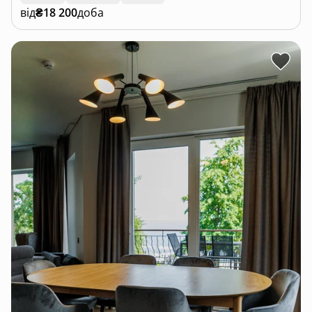
від
₴18 200
доба