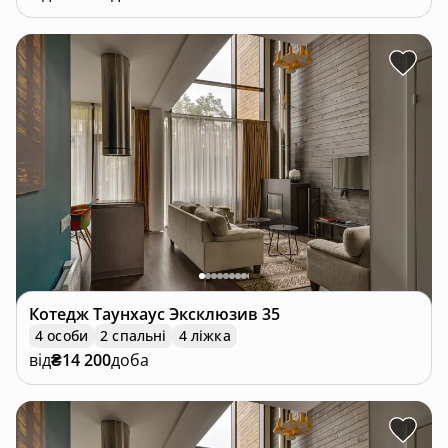
Котедж
Таунхаус Эксклюзив 35
4 особи
2 спальні
4 ліжка
від
₴14 200
доба