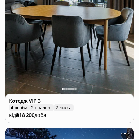
Котедж
VIP 3
4 особи
2 спальні
2 ліжка
від
₴18 200
доба