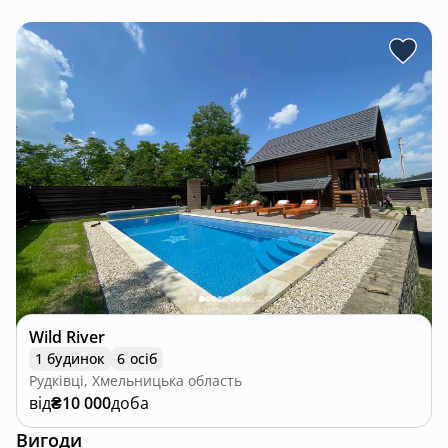
Wild River
1 будинок
6 осіб
Рудківці, Хмельницька область
від
₴10 000
доба
Вигоди