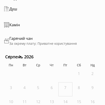
Душ
Камін
Гарячий чан
За окрему плату; Приватне користування
Серпень 2026
Пн
Вт
Ср
Чт
Пт
Сб
Нд
1
2
3
4
5
6
7
8
9
10
11
12
13
14
15
16