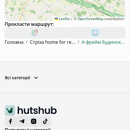
Leaflet
|
©
OpenStreetMap
contributors
Прокласти маршрут:
Головна
/
Стріха home for relax
/
А-фрейм Будинок #1
Всі категорії