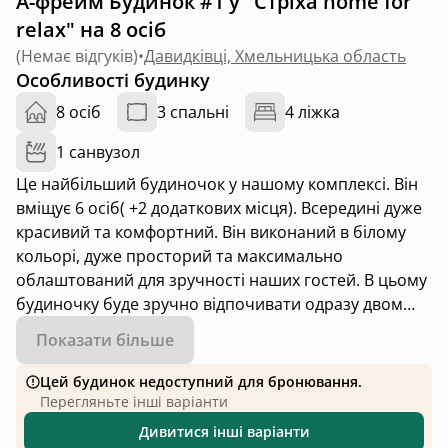
А-фрейм Будинок #1 у "Стріха home for
relax" на 8 осіб
(
Немає відгуків
)
•
Давидківці, Хмельницька область
Особливості будинку
8 осіб
3 спальні
4 ліжка
1 санвузол
Це найбільший будиночок у нашому комплексі. Він
вміщує 6 осіб( +2 додаткових місця). Всередині дуже
красивий та комфортний. Він виконаний в білому
кольорі, дуже просторий та максимально
облаштований для зручності наших гостей. В цьому
будиночку буде зручно відпочивати одразу двом
сімʼям або ж святкувати в невеликій компанії хороші
Показати більше
події.
Цей будинок недоступний для бронювання.
Перегляньте інші варіанти
Дивитися інші варіанти