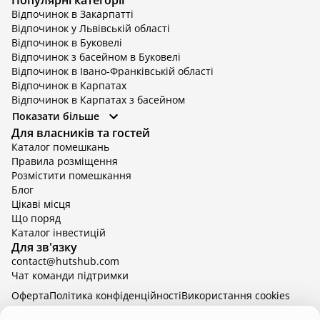
Популярні категорії
Відпочинок в Закарпатті
Відпочинок у Львівській області
Відпочинок в Буковелі
Відпочинок з басейном в Буковелі
Відпочинок в Івано-Франківській області
Відпочинок в Карпатах
Відпочинок в Карпатах з басейном
Відпочинок в Київській області
Показати більше
Відпочинок в Київській області з басейном
Для власників та гостей
Відпочинок в Тернопільській області
Каталог помешкань
Відпочинок у Вінницькій області
Правила розміщення
Відпочинок в Яремче
Розмістити помешкання
Відпочинок у Львівській області з басейном
Блог
Відпочинок з басейном в Тернопільській області
Цікаві місця
Що поряд
Каталог інвестицій
Для зв'язку
contact@hutshub.com
Чат команди підтримки
Оферта
Політика конфіденційності
Bикористання cookies
hutshub | ©
2026