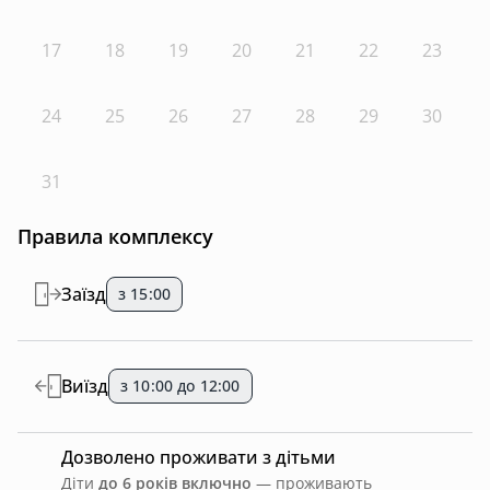
17
18
19
20
21
22
23
24
25
26
27
28
29
30
31
Правила комплексу
Заїзд
з 15:00
Виїзд
з 10:00 до 12:00
Дозволено проживати з дітьми
Діти
до 6 років включно
— проживають