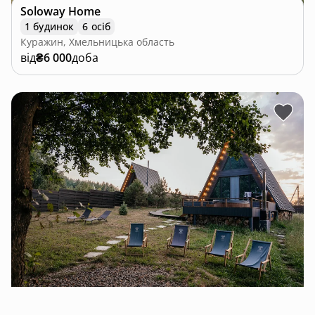
Soloway Home
1 будинок
6 осіб
Куражин, Хмельницька область
від
₴6 000
доба