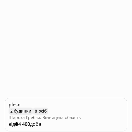
pleso
2 будинки
8 осіб
Широка Гребля, Вінницька область
від
₴4 400
доба