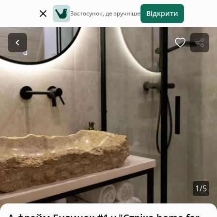
Відкрити
Застосунок, де зручніше
1
/
5