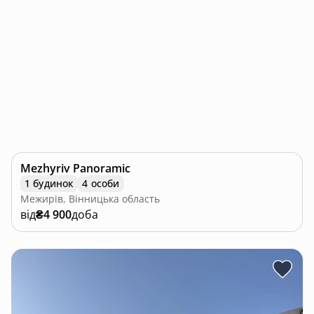
Mezhyriv Panoramic
1 будинок
4 особи
Межирів, Вінницька область
від
₴4 900
доба