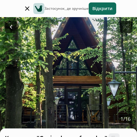
Відкрити
Застосунок, де зручніше
1
/
16