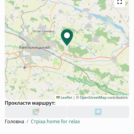
Leaflet
|
©
OpenStreetMap
contributors
Прокласти маршрут:
Головна
/
Стріха home for relax