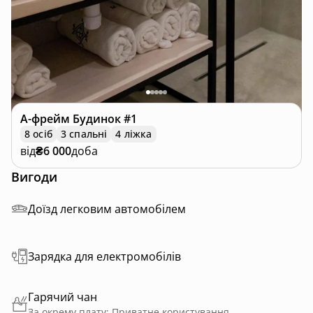
А-фрейм
Будинок #1
8 осіб
3 спальні
4 ліжка
від
₴6 000
доба
Вигоди
Доїзд легковим автомобілем
Зарядка для електромобілів
Гарячий чан
За окрему плату; Приватне користування