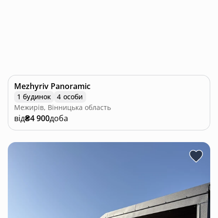
Mezhyriv Panoramic
1 будинок
4 особи
Межирів, Вінницька область
від
₴4 900
доба