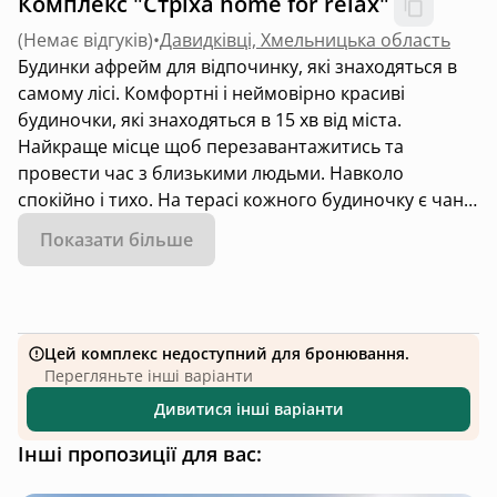
Комплекс "Стріха home for relax"
(
Немає відгуків
)
•
Давидківці, Хмельницька область
Будинки афрейм для відпочинку, які знаходяться в
самому лісі. Комфортні і неймовірно красиві
будиночки, які знаходяться в 15 хв від міста.
Найкраще місце щоб перезавантажитись та
провести час з близькими людьми. Навколо
спокійно і тихо. На терасі кожного будиночку є чан,
а також на території комплексу є лазня.
Показати більше
Цей комплекс недоступний для бронювання.
Перегляньте інші варіанти
Дивитися інші варіанти
Інші пропозиції для вас: