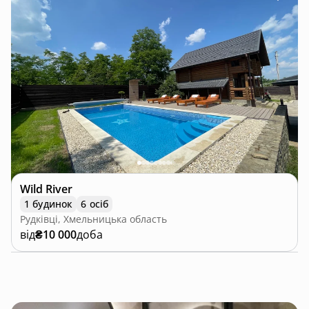
Wild River
1 будинок
6 осіб
Рудківці, Хмельницька область
від
₴10 000
доба