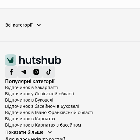
Всі категорії
Популярні категорії
Відпочинок в Закарпатті
Відпочинок у Львівській області
Відпочинок в Буковелі
Відпочинок з басейном в Буковелі
Відпочинок в Івано-Франківській області
Відпочинок в Карпатах
Відпочинок в Карпатах з басейном
Відпочинок в Київській області
Показати більше
Відпочинок в Київській області з басейном
Для власників та гостей