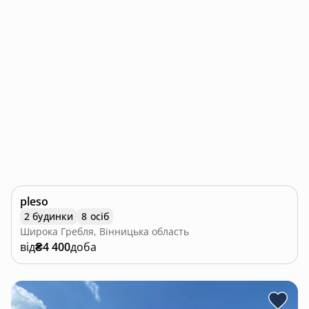
pleso
2 будинки
8 осіб
Широка Гребля, Вінницька область
від
₴4 400
доба