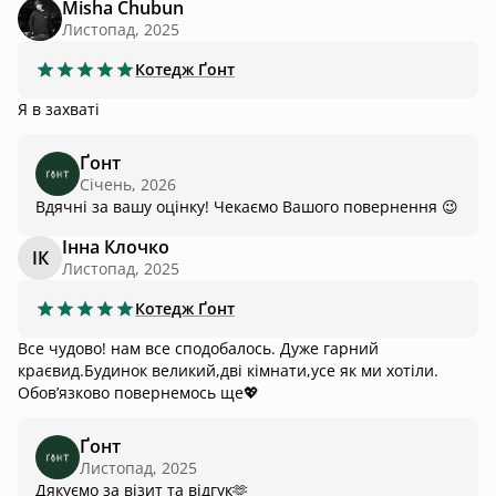
Misha Chubun
Листопад, 2025
Котедж
Ґонт
Я в захваті
Ґонт
Січень, 2026
Вдячні за вашу оцінку! Чекаємо Вашого повернення 😉
Інна Клочко
ІК
Листопад, 2025
Котедж
Ґонт
Все чудово! нам все сподобалось. Дуже гарний
краєвид.Будинок великий,дві кімнати,усе як ми хотіли.
Обовʼязково повернемось ще💖
Ґонт
Листопад, 2025
Дякуємо за візит та відгук🫶