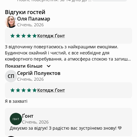
Відгуки гостей
Оля Паламар
Січень, 2026
Котедж
Ґонт
З відпочинку повертаємось з найкращими емоціями.
Будиночок охайний і чистий, є все необхідне для
комфортного перебування, а атмосфера спокою та затишку
відчувається в кожній деталі. Дякуємо за ці чудові
Показати більше
враження — із задоволенням повертатимемось знову і
Сергій Полуектов
СП
знову.
Січень, 2026
Котедж
Ґонт
Я в захваті
Ґонт
Січень, 2026
Дякуємо за відгук! З радістю вас зустрінемо знову! 💚