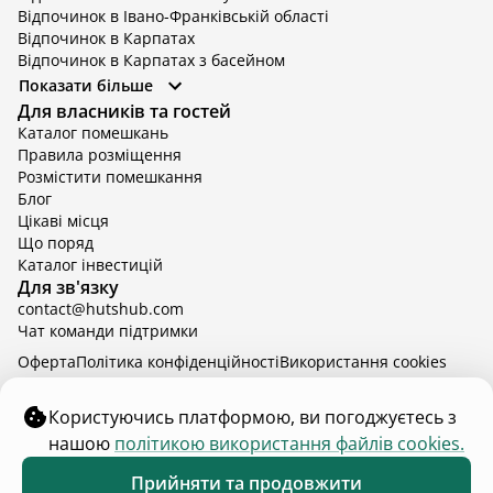
Відпочинок в Івано-Франківській області
Відпочинок в Карпатах
Відпочинок в Карпатах з басейном
Відпочинок в Київській області
Показати більше
Відпочинок в Київській області з басейном
Для власників та гостей
Відпочинок в Тернопільській області
Каталог помешкань
Відпочинок у Вінницькій області
Правила розміщення
Відпочинок в Яремче
Розмістити помешкання
Відпочинок у Львівській області з басейном
Блог
Відпочинок з басейном в Тернопільській області
Цікаві місця
Що поряд
Каталог інвестицій
Для зв'язку
contact@hutshub.com
Чат команди підтримки
Оферта
Політика конфіденційності
Bикористання cookies
hutshub | ©
2026
Користуючись платформою, ви погоджуєтесь з
нашою
політикою використання файлів cookies.
₴9 000
від
доба
Забронювати
Прийняти та продовжити