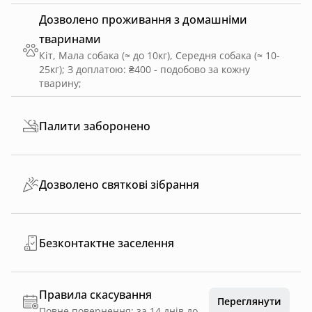
Дозволено проживання з домашніми
тваринами
Кіт, Мала собака (≈ до 10кг), Середня собака (≈ 10-
25кг)
;
З доплатою: ₴400 - подобово за кожну
тварину
;
Палити заборонено
Дозволено святкові зібрання
Безконтактне заселення
Правила скасування
Переглянути
Повне повернення: за 14 днів до дати заїзду