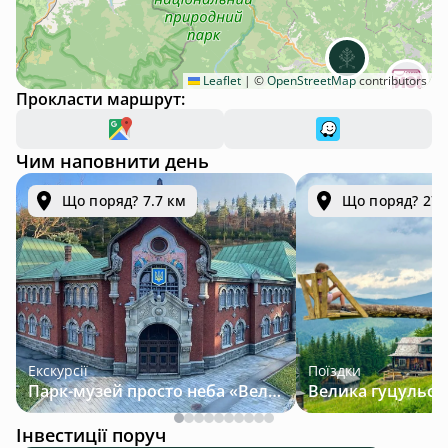
Leaflet
|
©
OpenStreetMap
contributors
Прокласти маршрут:
Чим наповнити день
Що поряд? 7.7 км
Що поряд? 27.
Екскурсії
Поїздки
Парк-музей просто неба «Велична Україна»
Інвестиції поруч