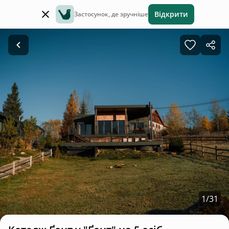
Відкрити
Застосунок, де зручніше
1
/
31