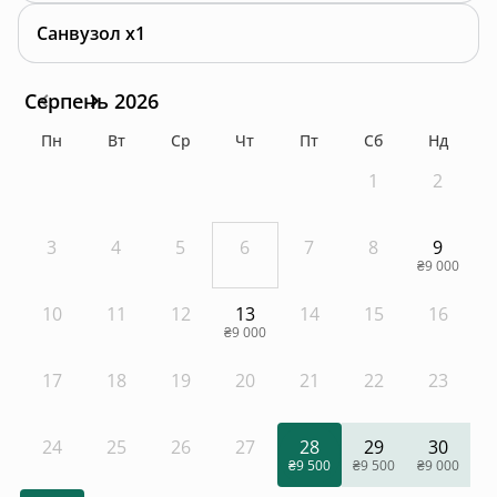
Санвузол x1
Серпень 2026
Пн
Вт
Ср
Чт
Пт
Сб
Нд
1
2
3
4
5
6
7
8
9
₴9 000
10
11
12
13
14
15
16
₴9 000
17
18
19
20
21
22
23
24
25
26
27
28
29
30
₴9 500
₴9 500
₴9 000