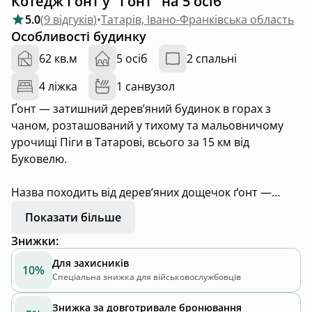
Котедж Ґонт у "Ґонт" на 5 осіб
5.0
(
9 відгуків
)
•
Татарів, Івано-Франківська область
Особливості будинку
62 кв.м
5 осіб
2 спальні
4 ліжка
1 санвузол
Ґонт — затишний дерев’яний будинок в горах з
чаном, розташований у тихому та мальовничому
урочищі Піги в Татарові, всього за 15 км від
Буковелю.
Назва походить від дерев’яних дощечок ґонт —
традиційного матеріалу, який у Карпатах здавна
Показати більше
використовували для покрівлі хат та церков. Це
Знижки
:
символ нашої поваги до ремесла, автентичності та
природних матеріалів.
Для захисників
10%
Спеціальна знижка для військовослужбовців
На вас чекає:
Знижка за довготривале бронювання
• 2 окремі спальні, кожна з виходом на терасу