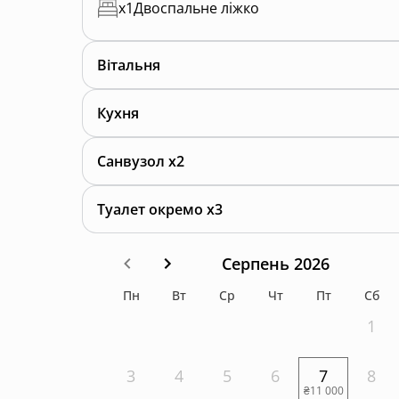
x
1
Двоспальне ліжко
Вітальня
Кухня
Санвузол x2
Туалет окремо x3
Серпень 2026
Пн
Вт
Ср
Чт
Пт
Сб
1
3
4
5
6
7
8
₴11 000