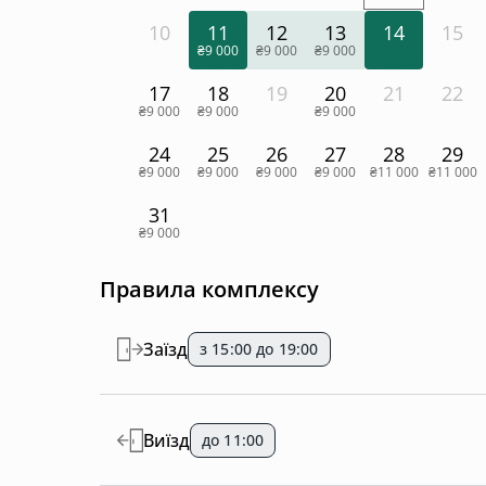
10
11
12
13
14
15
₴9 000
₴9 000
₴9 000
17
18
19
20
21
22
₴9 000
₴9 000
₴9 000
24
25
26
27
28
29
₴9 000
₴9 000
₴9 000
₴9 000
₴11 000
₴11 000
31
₴9 000
Правила комплексу
Заїзд
з 15:00 до 19:00
Виїзд
до 11:00