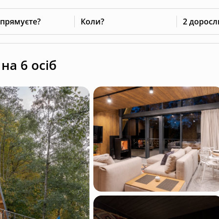
 прямуєте?
Коли?
2 доросл
на 6 осіб