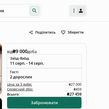
их
Поділитись
Зберегти
₴9 000
від
доба
Заїзд-Виїзд
11 серп. - 14 серп.
Гості
2 дорослих
Ціна
за
3 доби
:
₴27 000
Сервісний збір:
₴459
₴27 459
Всього:
Забронювати