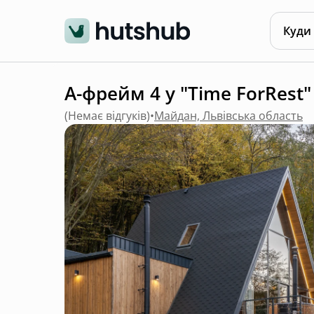
Куди
А-фрейм 4 у "Time ForRest" 
(
Немає відгуків
)
•
Майдан, Львівська область