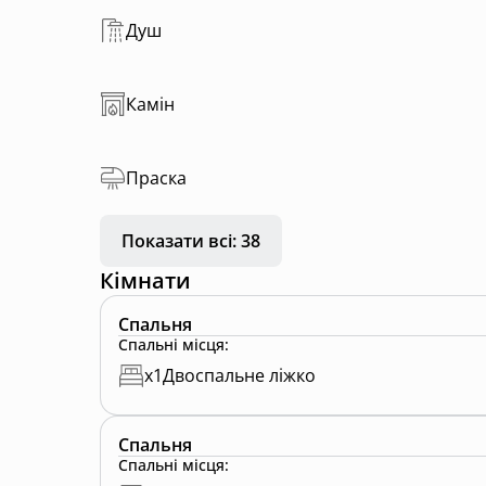
Душ
Камін
Праска
Показати всі: 38
Кімнати
Спальня
Спальні місця
:
x
1
Двоспальне ліжко
Спальня
Спальні місця
: