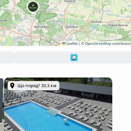
Leaflet
|
©
OpenStreetMap
contributor
Що поряд? 33.3 км