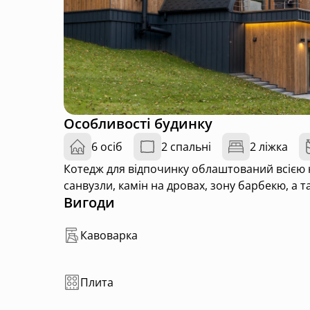
Особливості будинку
6 осіб
2 спальні
2 ліжка
Котедж для відпочинку облаштований всією необхідною технікою. Має власні джакузі та сауну, 3
санвузли, камін на дровах, зону барбекю, а 
Вигоди
Кавоварка
Плита