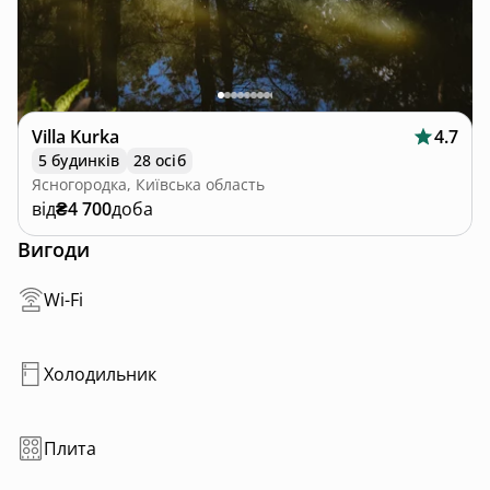
Villa Kurka
4.7
5 будинків
28 осіб
Ясногородка, Київська область
від
₴4 700
доба
Вигоди
Wi-Fi
Холодильник
Плита