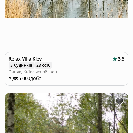
Relax Villa Kiev
3.5
5 будинків
28 осіб
Синяк, Київська область
від
₴5 000
доба