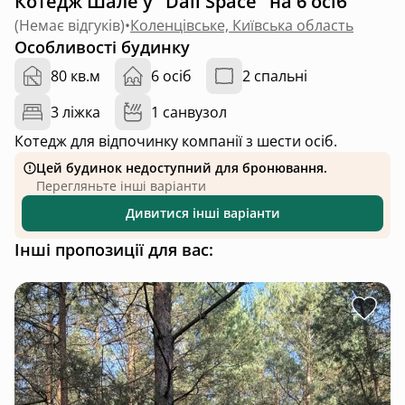
Котедж Шале у "Dali Space" на 6 осіб
(
Немає відгуків
)
•
Коленцівське, Київська область
Особливості будинку
80 кв.м
6 осіб
2 спальні
3 ліжка
1 санвузол
Котедж для відпочинку компанії з шести осіб.
Цей будинок недоступний для бронювання.
Перегляньте інші варіанти
Дивитися інші варіанти
Інші пропозиції для вас: