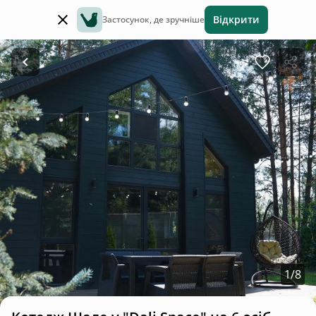
Відкрити
Застосунок, де зручніше
1
/
8