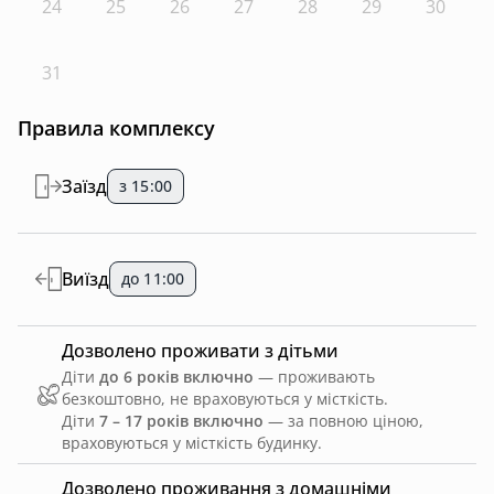
24
25
26
27
28
29
30
31
Правила комплексу
Заїзд
з 15:00
Виїзд
до 11:00
Дозволено проживати з дітьми
Діти
до 6 років включно
— проживають
безкоштовно, не враховуються у місткість.
Діти
7 – 17 років включно
— за повною ціною,
враховуються у місткість будинку.
Дозволено проживання з домашніми