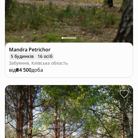
Mandra Petrichor
5 будинків
16 осіб
Забуяння, Київська область
від
₴4 500
доба