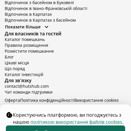
Відпочинок з басейном в Буковелі
Відпочинок в Івано-Франківській області
Відпочинок в Карпатах
Відпочинок в Карпатах з басейном
Відпочинок в Київській області
Показати більше
Відпочинок в Київській області з басейном
Для власників та гостей
Відпочинок в Тернопільській області
Каталог помешкань
Відпочинок у Вінницькій області
Правила розміщення
Відпочинок в Яремче
Розмістити помешкання
Відпочинок у Львівській області з басейном
Блог
Відпочинок з басейном в Тернопільській області
Цікаві місця
Що поряд
Каталог інвестицій
Для зв'язку
contact@hutshub.com
Чат команди підтримки
Оферта
Політика конфіденційності
Bикористання cookies
hutshub | ©
2026
Користуючись платформою, ви погоджуєтесь з
нашою
політикою використання файлів cookies.
Змініть кількість гостей щоб дізнатись ціну