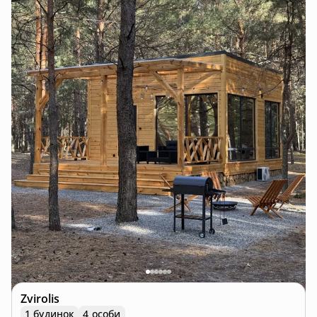
Zvirolis
1 будинок
4 особи