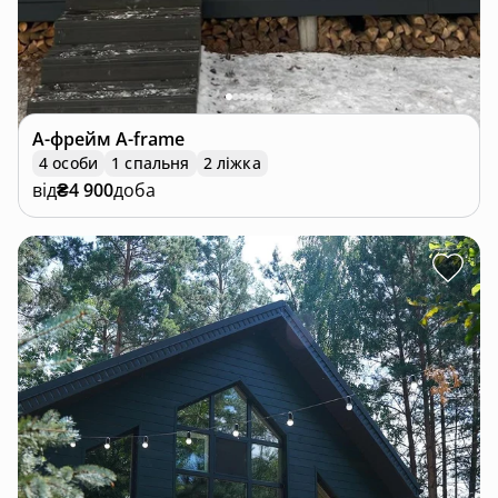
А-фрейм
A-frame
4 особи
1 спальня
2 ліжка
від
₴4 900
доба