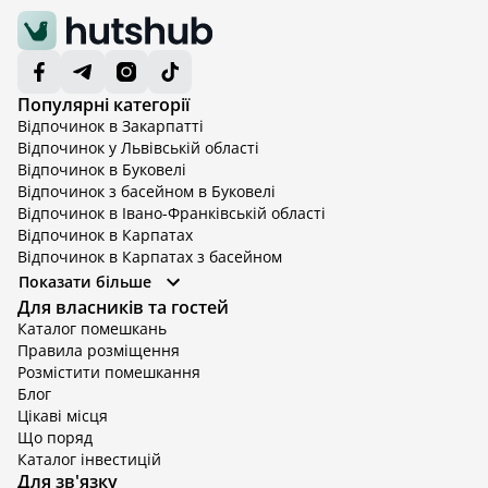
Популярні категорії
Відпочинок в Закарпатті
Відпочинок у Львівській області
Відпочинок в Буковелі
Відпочинок з басейном в Буковелі
Відпочинок в Івано-Франківській області
Відпочинок в Карпатах
Відпочинок в Карпатах з басейном
Відпочинок в Київській області
Показати більше
Відпочинок в Київській області з басейном
Для власників та гостей
Відпочинок в Тернопільській області
Каталог помешкань
Відпочинок у Вінницькій області
Правила розміщення
Відпочинок в Яремче
Розмістити помешкання
Відпочинок у Львівській області з басейном
Блог
Відпочинок з басейном в Тернопільській області
Цікаві місця
Що поряд
Каталог інвестицій
Для зв'язку