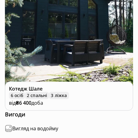
Котедж
Шале
6 осіб
2 спальні
3 ліжка
від
₴6 400
доба
Вигоди
Вигляд на водойму