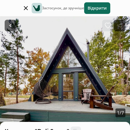
Відкрити
Застосунок, де зручніше
1
/
7