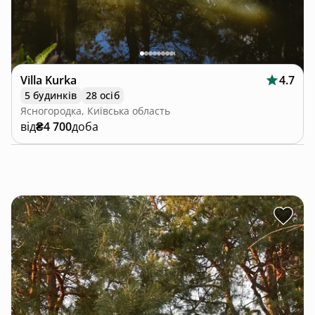
Villa Kurka
4.7
5 будинків
28 осіб
Ясногородка, Київська область
від
₴4 700
доба