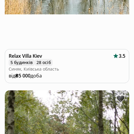
Relax Villa Kiev
3.5
5 будинків
28 осіб
Синяк, Київська область
від
₴5 000
доба