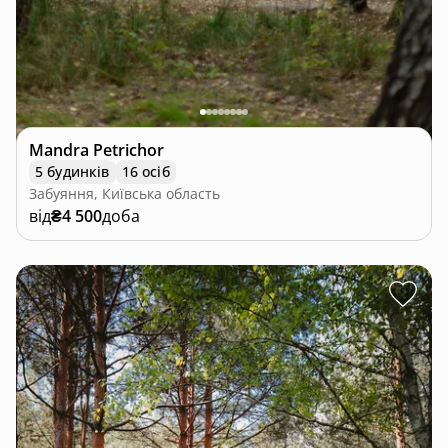
Mandra Petrichor
5 будинків
16 осіб
Забуяння, Київська область
від
₴4 500
доба