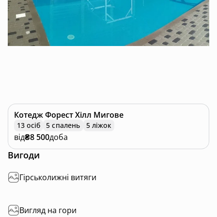
Котедж
Форест Хілл Мигове
13 осіб
5 спалень
5 ліжок
від
₴8 500
доба
Вигоди
Гірськолижні витяги
Вигляд на гори