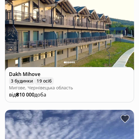
Dakh Mihove
3 будинки
19 осіб
Мигове, Чернівецька область
від
₴10 000
доба