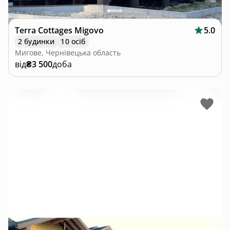
Terra Cottages Migovo
5.0
2 будинки
10 осіб
Мигове, Чернівецька область
від
₴3 500
доба