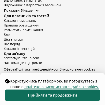
Відпочинок в Карпатах
Відпочинок в Карпатах з басейном
Відпочинок в Київській області
Показати більше
Відпочинок в Київській області з басейном
Для власників та гостей
Відпочинок в Тернопільській області
Каталог помешкань
Відпочинок у Вінницькій області
Правила розміщення
Відпочинок в Яремче
Розмістити помешкання
Відпочинок у Львівській області з басейном
Блог
Відпочинок з басейном в Тернопільській області
Цікаві місця
Що поряд
Каталог інвестицій
Для зв'язку
contact@hutshub.com
Чат команди підтримки
Оферта
Політика конфіденційності
Bикористання cookies
hutshub | ©
2026
Користуючись платформою, ви погоджуєтесь з
нашою
політикою використання файлів cookies.
Оберіть інші дати аби дізнатись ціну
Прийняти та продовжити
Коли?
2 дорослих