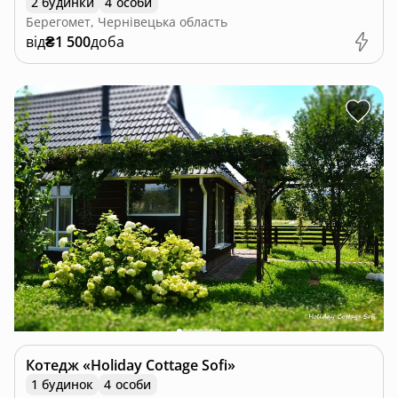
2 будинки
4 особи
Берегомет, Чернівецька область
від
₴1 500
доба
Котедж «Holiday Cottage Sofi»
1 будинок
4 особи