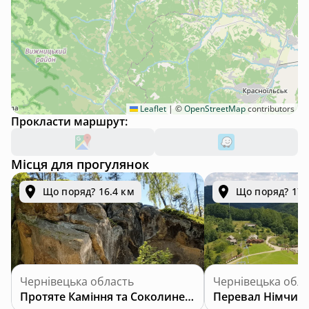
Leaflet
|
©
OpenStreetMap
contributors
Прокласти маршрут:
Місця для прогулянок
Що поряд? 16.4 км
Що поряд? 17.
Чернівецька область
Чернівецька обла
Протяте Каміння та Соколине Око
Перевал Німчич