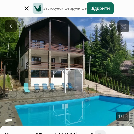
Відкрити
Застосунок, де зручніше
1
/
13