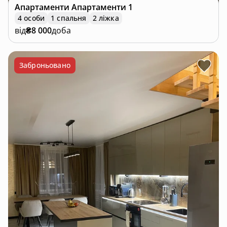
Апартаменти
Апартаменти 1
4 особи
1 спальня
2 ліжка
від
₴8 000
доба
Заброньовано