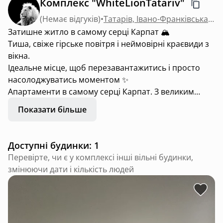
Комплекс "WhiteLionTatariv"
(
Немає відгуків
)
•
Татарів, Івано-Франківська область
Затишне житло в самому серці Карпат 🏔️
Тиша, свіже гірське повітря і неймовірні краєвиди з
вікна.
Ідеальне місце, щоб перезавантажитись і просто
насолоджуватись моментом ✨
Апартаменти в самому серці Карпат. З великим
басейном з підігрівом! Нереальний вид на гори. Є
Показати більше
все необхідне для затишного та комфортного
відпочинку. Є апартаменти на 2-4 осіб та
двоповерхові апартаменти на 6-8 осіб.
Доступні будинки: 1
Заїзд після 14.00
Перевірте, чи є у комплексі інші вільні будинки,
Виїзд до 11.00
змінюючи дати і кількість людей