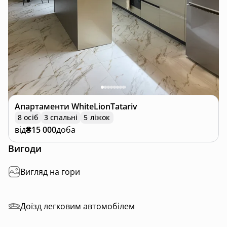
Апартаменти
WhiteLionTatariv
8 осіб
3 спальні
5 ліжок
від
₴15 000
доба
Вигоди
Вигляд на гори
Доїзд легковим автомобілем