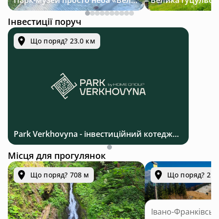
Парк-музей просто неба «Велична Україна»
Інвестиції поруч
Що поряд? 23.0 км
Park Verkhovyna - інвестиційний котеджний комплекс біля Верховини в Карпатах
Місця для прогулянок
Що поряд? 708 м
Що поряд? 2.6
Івано-Франківськ