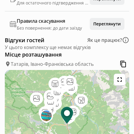
Для остаточного підтвердження бронювання гостю потрібно внести додаткову другу передоплату у розмірі 30% від вартості проживання на реквізити комплексу: 4441111032683413 Решта суми оплачується при заселенні. Дякуємо за розуміння та будемо раді бачити вас у нас 🌿
Правила скасування
Переглянути
Без повернення: до дати заїзду
Відгуки гостей
Як це працює?
У цього комплексу ще немає відгуків
Місце розташування
Татарів, Івано-Франківська область