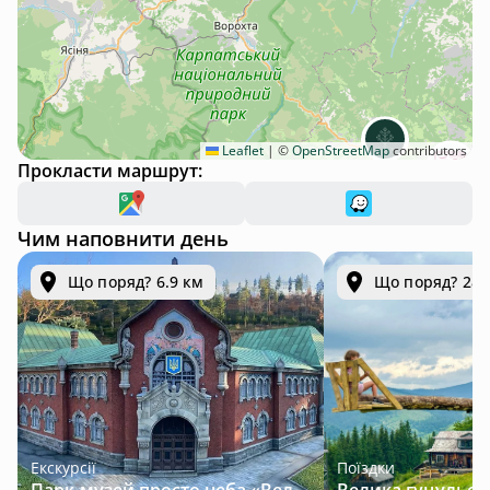
Leaflet
|
©
OpenStreetMap
contributors
Прокласти маршрут:
Чим наповнити день
Що поряд? 6.9 км
Що поряд? 28.
Екскурсії
Поїздки