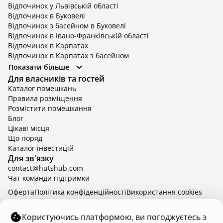
Відпочинок у Львівській області
Відпочинок в Буковелі
Відпочинок з басейном в Буковелі
Відпочинок в Івано-Франківській області
Відпочинок в Карпатах
Відпочинок в Карпатах з басейном
Відпочинок в Київській області
Показати більше
Відпочинок в Київській області з басейном
Для власників та гостей
Відпочинок в Тернопільській області
Каталог помешкань
Відпочинок у Вінницькій області
Правила розміщення
Відпочинок в Яремче
Розмістити помешкання
Відпочинок у Львівській області з басейном
Блог
Відпочинок з басейном в Тернопільській області
Цікаві місця
Що поряд
Каталог інвестицій
Для зв'язку
contact@hutshub.com
Чат команди підтримки
Оферта
Політика конфіденційності
Bикористання cookies
hutshub | ©
2026
Користуючись платформою, ви погоджуєтесь з