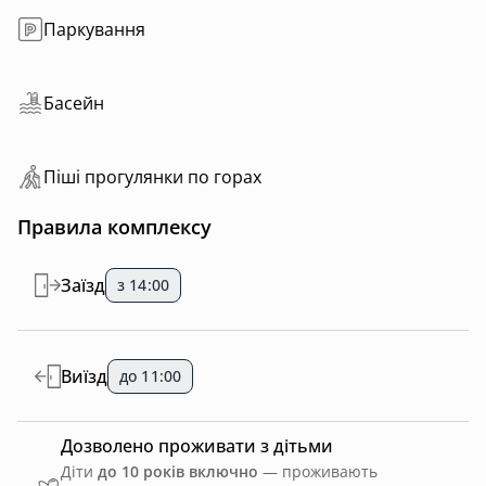
Паркування
Басейн
Пiшi прoгулянки пo горах
Правила комплексу
Заїзд
з 14:00
Виїзд
до 11:00
Дозволено проживати з дітьми
Діти
до 10 років включно
— проживають