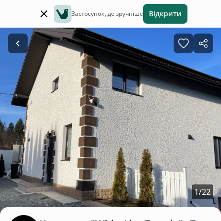
Відкрити
Застосунок, де зручніше
1
/
22