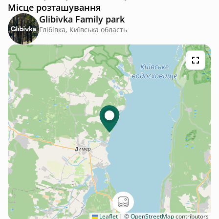
Місце розташування
Glibivka Family park
Глібівка, Київська область
Leaflet
|
©
OpenStreetMap
contributors