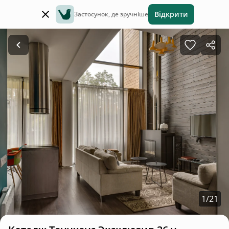
Відкрити
Застосунок, де зручніше
1
/
21