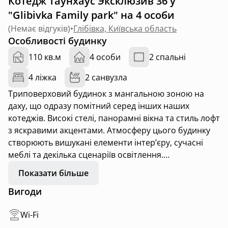
Котедж Таунхаус Эксклюзив 36 у
"Glibivka Family park" на 4 особи
(
Немає відгуків
)
•
Глібівка, Київська область
Особливості будинку
110 кв.м
4 особи
2 спальні
4 ліжка
2 санвузла
Триповерховий будинок з мангальною зоною на
даху, що одразу помітний серед інших наших
котеджів. Високі стелі, панорамні вікна та стиль лофт
з яскравими акцентами. Атмосферу цього будинку
створюють вишукані елементи інтер’єру, сучасні
меблі та декілька сценаріїв освітлення.
Показати більше
Вигоди
4 місця
+ 2 додаткових
Wi-Fi