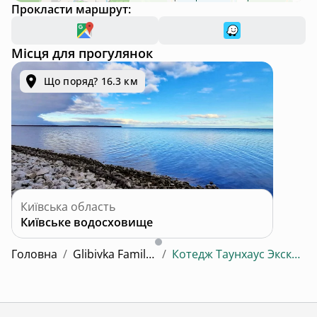
Прокласти маршрут:
Місця для прогулянок
Що поряд? 16.3 км
Київська область
Київське водосховище
Головна
/
Glibivka Family park
/
Котедж Таунхаус Эксклюзив 36