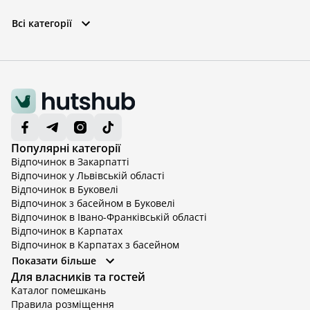
Всі категорії
Популярні категорії
Відпочинок в Закарпатті
Відпочинок у Львівській області
Відпочинок в Буковелі
Відпочинок з басейном в Буковелі
Відпочинок в Івано-Франківській області
Відпочинок в Карпатах
Відпочинок в Карпатах з басейном
Відпочинок в Київській області
Показати більше
Відпочинок в Київській області з басейном
Для власників та гостей
Відпочинок в Тернопільській області
Каталог помешкань
Відпочинок у Вінницькій області
Правила розміщення