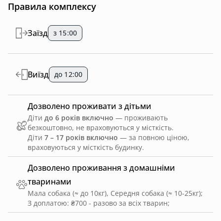
Правила комплексу
Заїзд
з 15:00
Виїзд
до 12:00
Дозволено проживати з дітьми
Діти
до 6 років включно
— проживають
безкоштовно, не враховуються у місткість.
Діти
7 – 17 років включно
— за повною ціною,
враховуються у місткість будинку.
Дозволено проживання з домашніми
тваринами
Мала собака (≈ до 10кг), Середня собака (≈ 10-25кг)
;
З доплатою: ₴700 - разово за всіх тварин
;