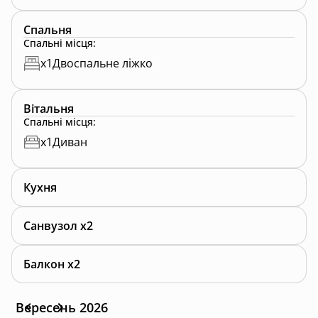
Кондиціонер
Спальня
Кухня
Спальні місця
:
Наші будинки обладнані технікою: кухня з
x
1
Двоспальне ліжко
холодильником, мікрохвильовкою, чайником,
духовою шафою, варильною поверхнею та посудом.
У ванній кімнаті: рушники, халати, капці, засоби
Вітальня
Спальні місця
:
гігієни. За потреби звертайтесь до рецепції.
x
1
Диван
Кухня
Санвузол x2
Балкон x2
Вересень 2026