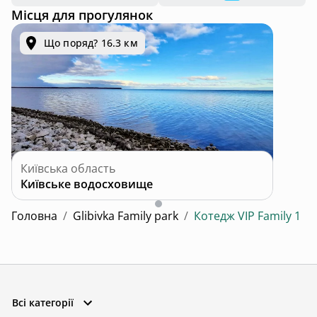
Місця для прогулянок
Що поряд? 16.3 км
Київська область
Київське водосховище
Головна
/
Glibivka Family park
/
Котедж VIP Family 1
Всі категорії