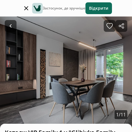
Відкрити
Застосунок, де зручніше
1
/
11