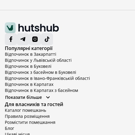
Популярні категорії
Відпочинок в Закарпатті
Відпочинок у Львівській області
Відпочинок в Буковелі
Відпочинок з басейном в Буковелі
Відпочинок в Івано-Франківській області
Відпочинок в Карпатах
Відпочинок в Карпатах з басейном
Відпочинок в Київській області
Показати більше
Відпочинок в Київській області з басейном
Для власників та гостей
Відпочинок в Тернопільській області
Каталог помешкань
Відпочинок у Вінницькій області
Правила розміщення
Відпочинок в Яремче
Розмістити помешкання
Відпочинок у Львівській області з басейном
Блог
Відпочинок з басейном в Тернопільській області
Цікаві місця