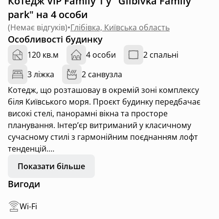
Котедж VIP Family 1 у "Glibivka Family
park" на 4 особи
(
Немає відгуків
)
•
Глібівка, Київська область
Особливості будинку
120 кв.м
4 особи
2 спальні
3 ліжка
2 санвузла
Котедж, що розташоваy в окремій зоні комплексу
біля Київського моря. Проєкт будинку передбачає
високі стелі, панорамні вікна та просторе
планування. Інтер’єр витриманий у класичному
сучасному стилі з гармонійним поєднанням лофт
тенденцій.
Показати більше
Вигоди
4 місця
+ 2 додаткових
Wi-Fi