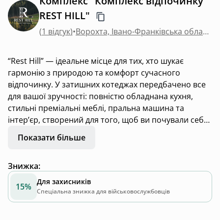
Комплекс "Комплекс відпочинку
REST HILL"
(
1 відгук
)
•
Ворохта, Івано-Франківська область
“Rest Hill” — ідеальне місце для тих, хто шукає
гармонію з природою та комфорт сучасного
відпочинку. У затишних котеджах передбачено все
для вашої зручності: повністю обладнана кухня,
стильні преміальні меблі, пральна машина та
інтер’єр, створений для того, щоб ви почували себе
як вдома.
Показати більше
Хто цінує час на свіжому повітрі, ми підготували
Знижка
:
чарівну альтанку. Тут ви зможете провести
незабутні вечори, насолоджуючись чистим гірським
Для захисників
15%
повітрям. Зона патіо зручна для релаксу — ідеальне
Спеціальна знижка для військовослужбовців
місце, щоб випити чашку чаю чи кави, милуючись
заходом сонця.