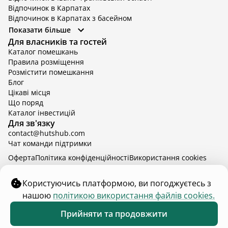
Відпочинок в Карпатах
Відпочинок в Карпатах з басейном
Відпочинок в Київській області
Показати більше
Відпочинок в Київській області з басейном
Для власників та гостей
Відпочинок в Тернопільській області
Каталог помешкань
Відпочинок у Вінницькій області
Правила розміщення
Відпочинок в Яремче
Розмістити помешкання
Відпочинок у Львівській області з басейном
Блог
Відпочинок з басейном в Тернопільській області
Цікаві місця
Що поряд
Каталог інвестицій
Для зв'язку
contact@hutshub.com
Чат команди підтримки
Оферта
Політика конфіденційності
Bикористання cookies
hutshub | ©
2026
Користуючись платформою, ви погоджуєтесь з
нашою
політикою використання файлів cookies.
₴8 000
від
доба
Забронювати
Прийняти та продовжити
24 - 27 серп.
2 дорослих