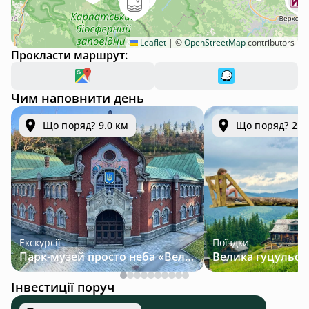
Leaflet
|
©
OpenStreetMap
contributors
Прокласти маршрут:
Чим наповнити день
Що поряд? 9.0 км
Що поряд? 25.
Екскурсії
Поїздки
Парк-музей просто неба «Велична Україна»
Інвестиції поруч