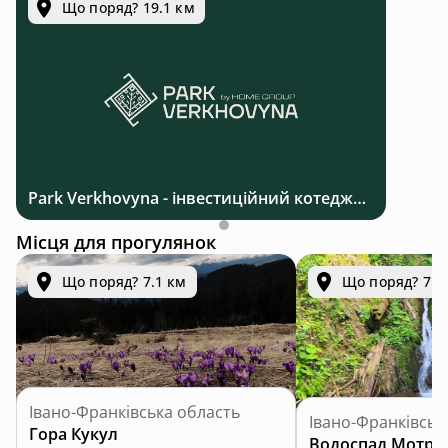
Що поряд? 19.1 км
Park Verkhovyna - інвестиційний котеджний комплекс біля Верховини в Карпатах
Місця для прогулянок
Що поряд? 7.1 км
Що поряд? 7.9
Івано-Франківська область
Івано-Франківськ
Гора Кукул
Водоспад Мотру