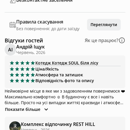
Безконтактне заселення
Правила скасування
Переглянути
Без повернення: до дати заїзду
Відгуки гостей
Як це працює?
Андрій Іщук
АІ
Червень, 2026
Котедж
Котедж SOUL біля лісу
Ціна/Якість
Атмосфера та затишок
Відповідність фото та опису
Неймовірне місце в яке ми з задоволенням повернемося ❤️
Максимально комфортно ☺️ В будиночку є все і навіть
більше. Просто на усі випадки життя) краєвиди і атмосфера
неймовірні. Комфортний доїзд, тиша та спокій, найвищий
Показати більше
рівень надання послуг. Треба просто поїхати і відчути цей
затишок і комфорт. Щиро і з задоволенням буду
Комплекс відпочинку REST HILL
рекомендувати це місце усім 😍
Червень, 2026