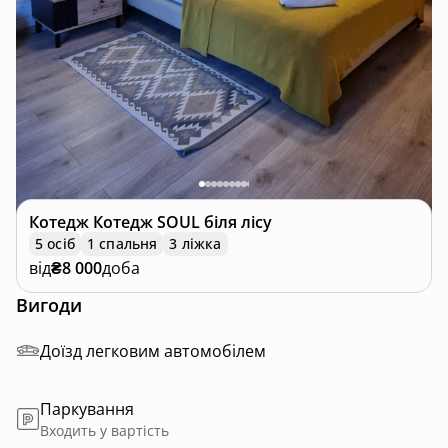
Котедж
Котедж SOUL біля лісу
5 осіб
1 спальня
3 ліжка
від
₴8 000
доба
Вигоди
Доїзд легковим автомобілем
Паркування
Входить у вартість