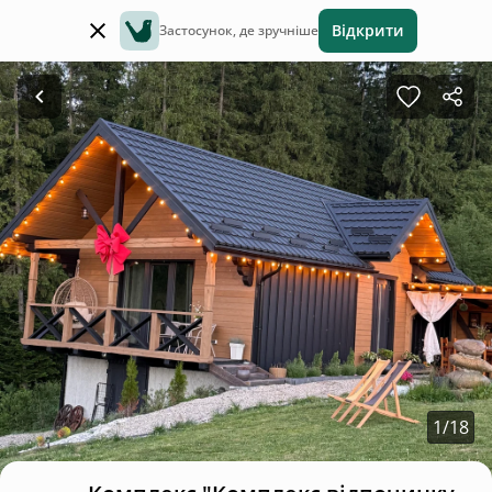
Відкрити
Застосунок, де зручніше
1
/
18