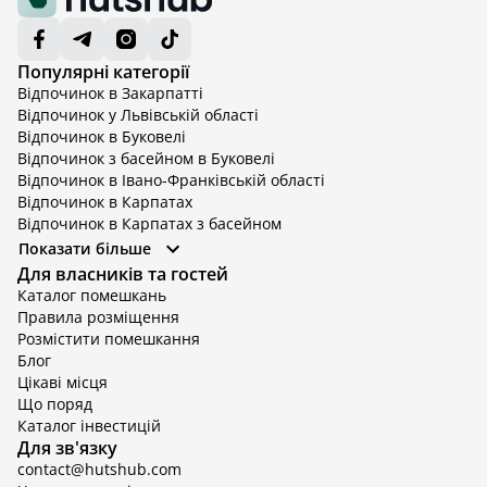
Популярні категорії
Відпочинок в Закарпатті
Відпочинок у Львівській області
Відпочинок в Буковелі
Відпочинок з басейном в Буковелі
Відпочинок в Івано-Франківській області
Відпочинок в Карпатах
Відпочинок в Карпатах з басейном
Відпочинок в Київській області
Показати більше
Відпочинок в Київській області з басейном
Для власників та гостей
Відпочинок в Тернопільській області
Каталог помешкань
Відпочинок у Вінницькій області
Правила розміщення
Відпочинок в Яремче
Розмістити помешкання
Відпочинок у Львівській області з басейном
Блог
Відпочинок з басейном в Тернопільській області
Цікаві місця
Що поряд
Каталог інвестицій
Для зв'язку
contact@hutshub.com