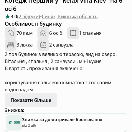
Котедж Перший у "Relax Villa Kiev" на 6
осіб
3.0
(
2 відгуки
)
•
Синяк, Київська область
Особливості будинку
70 кв.м
6 осіб
1 спальня
3 ліжка
2 санвузла
2 пов будинок з великою терасою, вид на озеро.
Вітальня , спальня , 2 санвузли , міні кухня
В вартість проживання включено:
користування сольовою кімнатою з сольовим
водоспадом
Риболовля
Показати більше
Дитячий майданчик/ батут
Знижка
:
На території є чан/баня на дровах, ресторан
Знижка за довготривале бронювання
₴1 000
від 2 діб