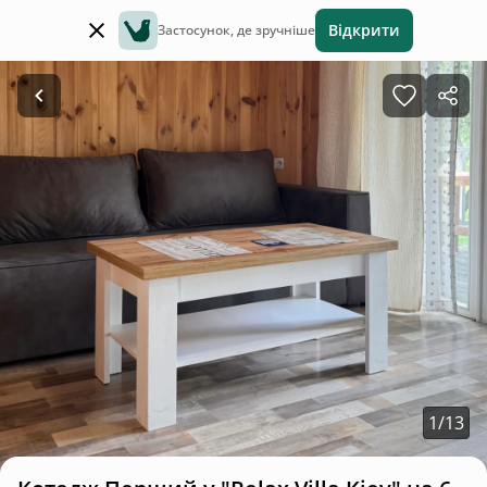
Відкрити
Застосунок, де зручніше
1
/
13