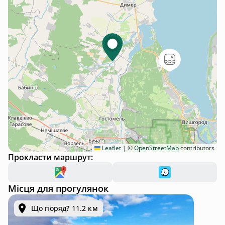
Leaflet
|
©
OpenStreetMap
contributors
Прокласти маршрут:
Місця для прогулянок
Що поряд? 11.2 км