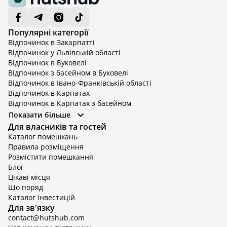
Популярні категорії
Відпочинок в Закарпатті
Відпочинок у Львівській області
Відпочинок в Буковелі
Відпочинок з басейном в Буковелі
Відпочинок в Івано-Франківській області
Відпочинок в Карпатах
Відпочинок в Карпатах з басейном
Відпочинок в Київській області
Показати більше
Відпочинок в Київській області з басейном
Для власників та гостей
Відпочинок в Тернопільській області
Каталог помешкань
Відпочинок у Вінницькій області
Правила розміщення
Відпочинок в Яремче
Розмістити помешкання
Відпочинок у Львівській області з басейном
Блог
Відпочинок з басейном в Тернопільській області
Цікаві місця
Що поряд
Каталог інвестицій
Для зв'язку
contact@hutshub.com