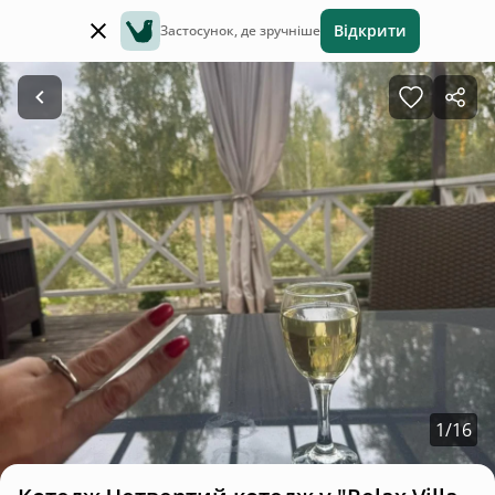
Відкрити
Застосунок, де зручніше
1
/
16