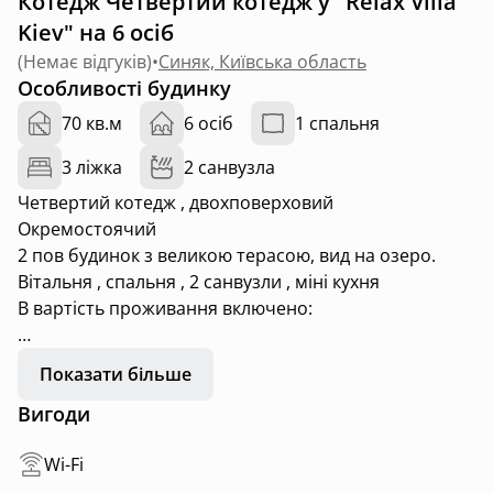
Котедж Четвертий котедж у "Relax Villa
Kiev" на 6 осіб
(
Немає відгуків
)
•
Синяк, Київська область
Особливості будинку
70 кв.м
6 осіб
1 спальня
3 ліжка
2 санвузла
Четвертий котедж , двохповерховий
Окремостоячий
2 пов будинок з великою терасою, вид на озеро.
Вітальня , спальня , 2 санвузли , міні кухня
В вартість проживання включено:
користування сольовою кімнатою з сольовим
Показати більше
водоспадом
Вигоди
Риболовля
Дитячий майданчик/ батут
Wi-Fi