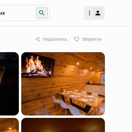
их
Поділитись
Зберегти