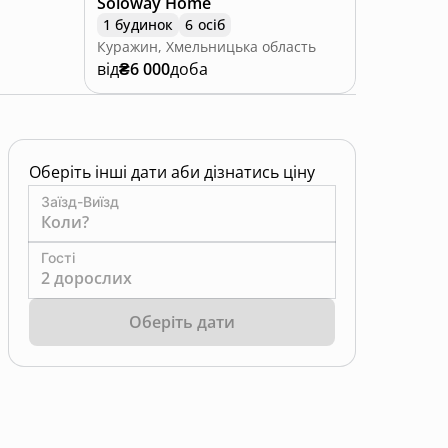
Soloway Home
1 будинок
6 осіб
Куражин, Хмельницька область
від
₴6 000
доба
Оберіть інші дати аби дізнатись ціну
Заїзд-Виїзд
Коли?
Гості
2 дорослих
Оберіть дати