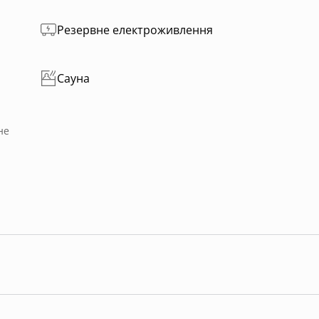
Резервне електроживлення
Сауна
не