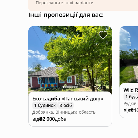
Перегляньте інші варіанти
Інші пропозиції для вас:
Wild R
1 буд
Еко-садиба «Панський двір»
Рудків
1 будинок
8 осіб
від
₴1
Добрянка, Вінницька область
від
₴2 000
доба