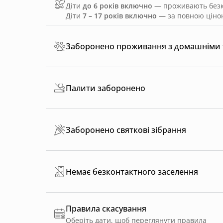
Діти
до 6 років включно
— проживають безко
Діти
7 – 17 років включно
— за повною ціною
Заборонено проживання з домашніми
Палити заборонено
Заборонено святкові зібрання
Немає безконтактного заселення
Правила скасування
Оберіть дати, щоб переглянути правила