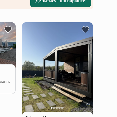
Дивитися інші варіанти
ласть