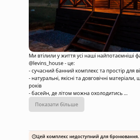
Ми втілили у життя усі наші найпотаємніші фа
@levins_house - це:
- сучасний банний комплекс та простір для в
- натуральні, якісні та довговічні матеріали
років
- басейн, де літом можна охолодитись
- мангал-зона, де ви можете втілити усі свої 
Показати більше
- велика альтанка на 12 осіб, де можна з зад
- чудове місцерозташування, подалі від міськ
- будинок повністю автономний з неперебійн
Тож залишайся на звʼязку, раді відповісти на 
Цей комплекс недоступний для бронювання.