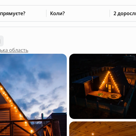
 прямуєте?
Коли?
2 доросл
цька область