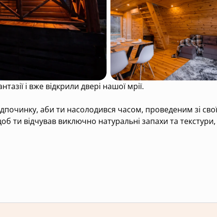
нтазії і вже відкрили двері нашої мрії.
ідпочинку, аби ти насолодився часом, проведеним зі сво
, щоб ти відчував виключно натуральні запахи та текстури
кулінарні забаганки
оволенням відсвяткувати будь-які події або просто відпо
ої метушні, аби ти міг зібратися з думками і надихатись
им світлом та інтернетом.
усі твої питання за тел 096 32 40 233