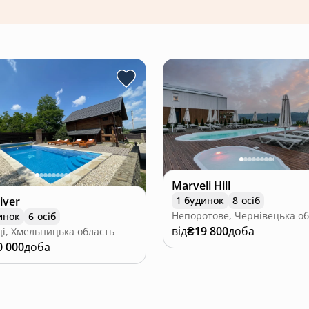
Marveli Hill
iver
1 будинок
8 осіб
Непоротове, Чернівецька об
инок
6 осіб
від
₴19 800
доба
ці, Хмельницька область
0 000
доба