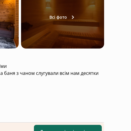
Всі фото
їми
, а баня з чаном слугували всім нам десятки
чити
 свіжим повітрям