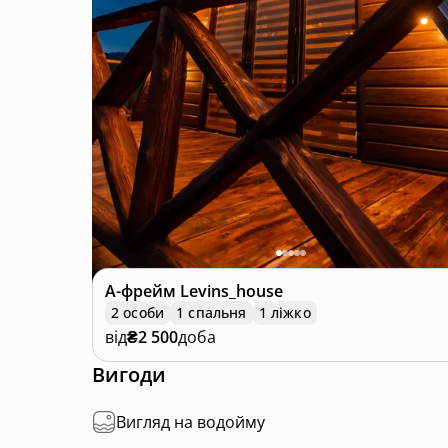
А-фрейм
Levins_house
2 особи
1 спальня
1 ліжко
від
₴2 500
доба
Вигоди
Вигляд на водойму