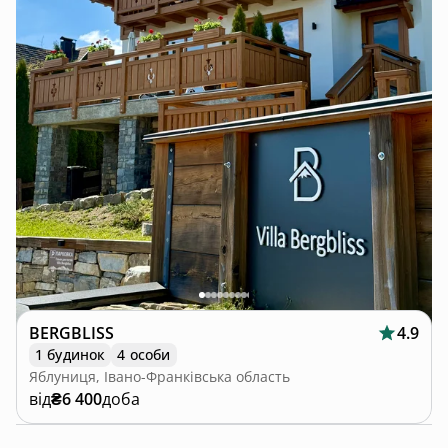
BERGBLISS
4.9
1 будинок
4 особи
Яблуниця, Івано-Франківська область
від
₴6 400
доба