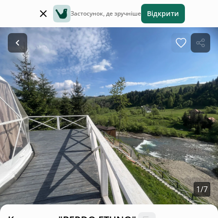
Відкрити
Застосунок, де зручніше
1
/
7