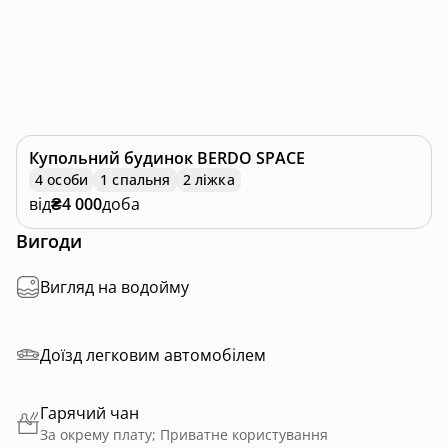
Купольний будинок
BERDO SPACE
4 особи
1 спальня
2 ліжка
від
₴4 000
доба
Вигоди
Вигляд на водойму
Доїзд легковим автомобілем
Гарячий чан
За окрему плату; Приватне користування