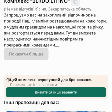
Комплекс "BERDO.ETHNO"
(
Немає відгуків
)
•
Ясіня, Закарпатська область
Запрошуємо вас на захопливий відпочинок на
природі! Наш глемпінг розташований на краю гори,
з чудовим краєвидом на навколишні гори та річку,
яка розгортається перед вами. Тут ви зможете
насолодитися найчистішим повітрям та
прекрасними краєвидами.
Показати більше
На території є все необхідне для комфортного
відпочинку. BBQ зона з мангалом чекає на вас для
смачних грильованих страв, альтанка та гамак
дозволять вам розслабитися під звуки природи. І,
Цей комплекс недоступний для бронювання.
звичайно ж, не забудьте відвідати наш чан для
Перегляньте інші варіанти
занурення у гарячу воду і розслаблення після
Дивитися інші варіанти
активного дня на природі.
Інші пропозиції для вас: