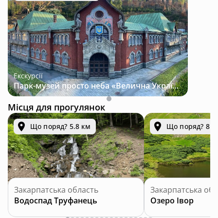
Екскурсії
Парк-музей просто неба «Велична Україна»
Місця для прогулянок
Що поряд? 5.8 км
Що поряд? 8.8
Закарпатська область
Закарпатська обл
Водоспад Труфанець
Озеро Івор