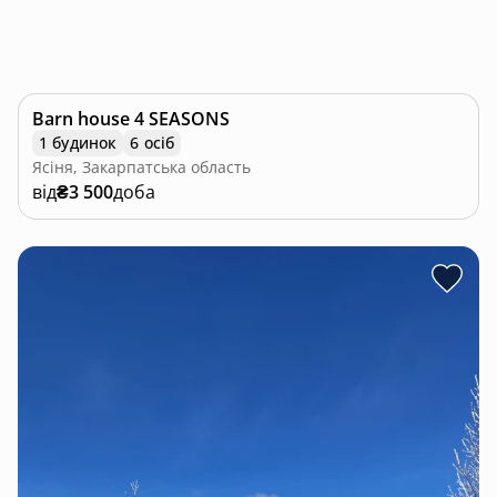
Barn house 4 SEASONS
1 будинок
6 осіб
Ясіня, Закарпатська область
від
₴3 500
доба