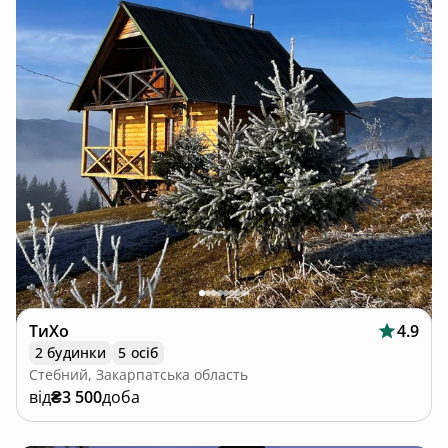
ТиХо
4.9
2 будинки
5 осіб
Стебний, Закарпатська область
від
₴3 500
доба