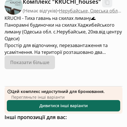
Комплекс "KRUCHI_houses"
(
Немає відгуків
)
•
Нерубайське, Одеська область
KRUCHI - Тиха гавань на схилах лиману🌊
Панорамні будиночки на схилах Хаджибейського
лиману (Одеська обл. с.Нерубайське, 20хв.від центру
Одеси)
Простір для відпочинку, перезавантаження та
усамітнення. На території розташовано два
будиночки близнюки ,кожен з будинків - це
Показати більше
осередок затишку та релаксу з великими
панорамними вікнами на чаруючи схили лиману.
Будиночки обладнані всім необхідним для
комфортного проживання та приготування їжі. На
Цей комплекс недоступний для бронювання.
території є велика зона BBQ, з можливістю
Перегляньте інші варіанти
посмажити гриль або посидіти біля вогнища. Зона з
Дивитися інші варіанти
шезлонгами/літній душ. Свій пірс з виходом до
лиману. Безкоштовна парковка на території.
Інші пропозиції для вас:
Безконтактний доступ до комплексу,та повна