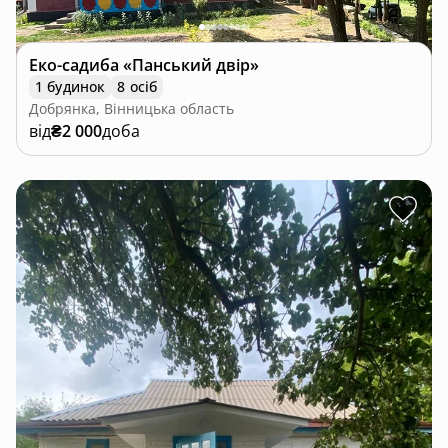
Еко-садиба «Панський двір»
1 будинок
8 осіб
Добрянка, Вінницька область
від
₴2 000
доба