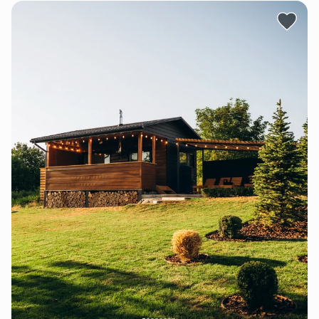
автономність.
Будиночок - розрахований для комфортного
розміщення 2 осіб, допустиме розміщення 2+1на
додатковому приставному ліжко матрац(за
попереднім запитом)
На території розміщено два будинки повністю
единтичні ,як зовні так і в середені.
Ми дружньо ставимось до пухнастиків, тож можна
приїжджати зі своїм домашнім улюбленцем.
Є можливість замовити їжу до будиночку( за
додаткову оплату).
Тут можна порибалити або милуватися заходом та
сходом сонця на схилах лиману, а ще — смажити
вечерю на грилі у компанії друзів,або просто
мовчки сидіти з келихом вина на терасі з коханою
людиною. У будь-яку пору року можна комфортно і
романтично провести час.