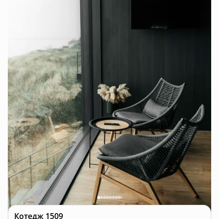
Котедж
1509