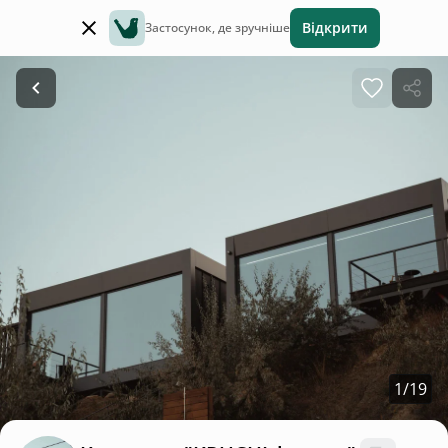
Відкрити
Застосунок, де зручніше
1
/
19