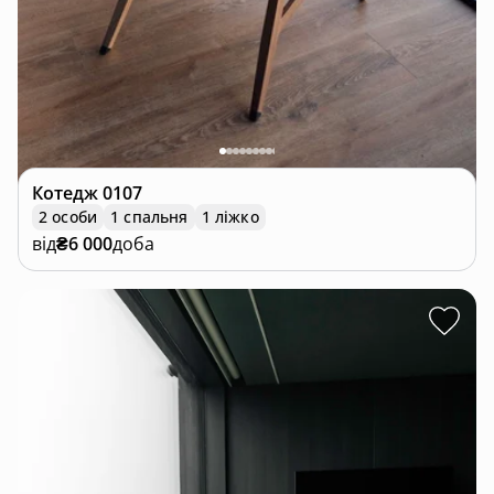
Котедж
0107
2 особи
1 спальня
1 ліжко
від
₴6 000
доба