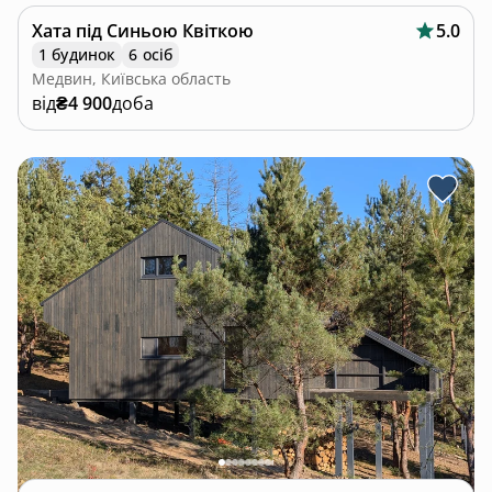
Хата під Синьою Квіткою
5.0
1 будинок
6 осіб
Медвин, Київська область
від
₴4 900
доба