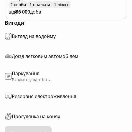
2 особи
1 спальня
1 ліжко
від
₴6 000
доба
Вигоди
Вигляд на водойму
Доїзд легковим автомобілем
Паркування
Входить у вартість
Резервне електроживлення
Прогулянка на конях