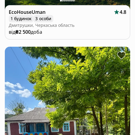
EcoHouseUman
4.8
1 будинок
3 особи
Дмитрушки, Черкаська область
від
₴2 500
доба