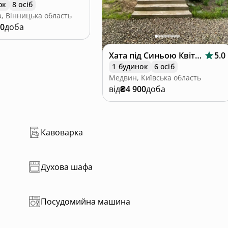
ок
8 осіб
, Вінницька область
00
доба
Хата під Синьою Квіткою
5.0
1 будинок
6 осіб
Медвин, Київська область
від
₴4 900
доба
Кавоварка
Духова шафа
Посудомийна машина