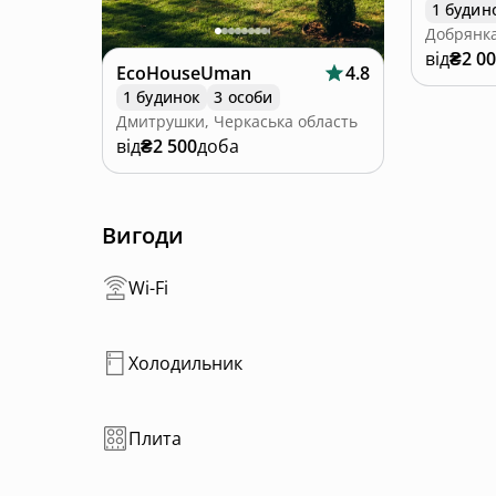
1 будин
Добрянка
від
₴2 0
EcoHouseUman
4.8
1 будинок
3 особи
Дмитрушки, Черкаська область
від
₴2 500
доба
Вигоди
Wi-Fi
Холодильник
Плита