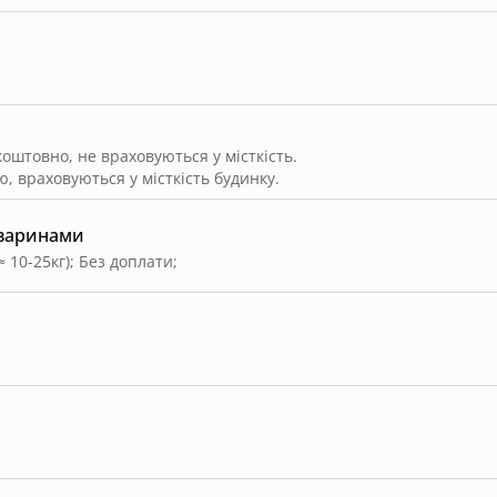
штовно, не враховуються у місткість.
, враховуються у місткість будинку.
тваринами
≈ 10-25кг)
;
Без доплати
;