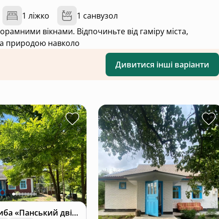
1 ліжко
1 санвузол
а природою навколо
Дивитися інші варіанти
Еко-садиба «Панський двір»