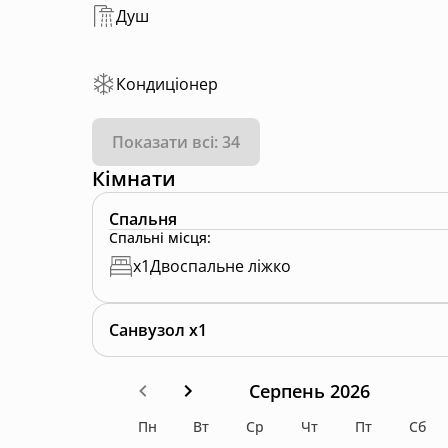
Душ
Кондиціонер
Показати всі: 34
Кімнати
Спальня
Спальні місця
:
x
1
Двоспальне ліжко
Санвузол x1
Серпень 2026
Пн
Вт
Ср
Чт
Пт
Сб