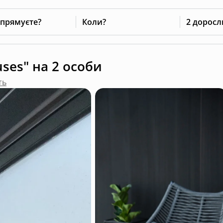
 прямуєте?
Коли?
2 доросл
ses" на 2 особи
ть