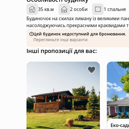
35 кв.м
2 особи
1 спальня
Будиночок на схилах лиману із великими панорамними вікнами. Відпочиньте від гаміру міста,
насолоджуючись прекрасними краєвидами т
Цей будинок недоступний для бронювання.
Перегляньте інші варіанти
Інші пропозиції для вас: