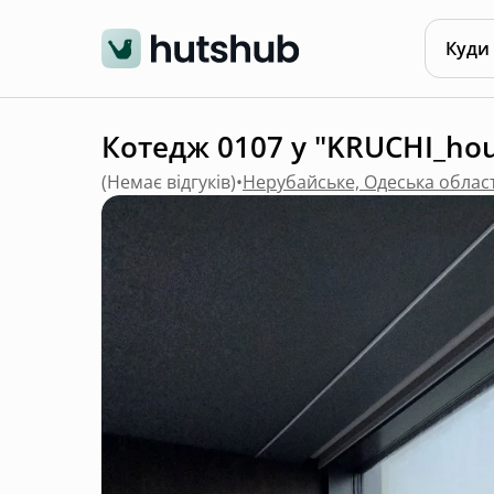
Куди
Котедж 0107 у "KRUCHI_hou
(
Немає відгуків
)
•
Нерубайське, Одеська облас