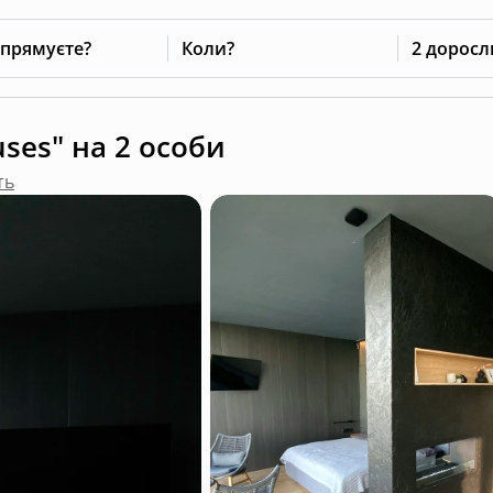
 прямуєте?
Коли?
2 доросл
ses" на 2 особи
ть