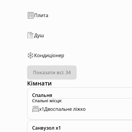
Плита
Душ
Кондиціонер
Показати всі: 34
Кімнати
Спальня
Спальні місця
:
x
1
Двоспальне ліжко
Санвузол x1