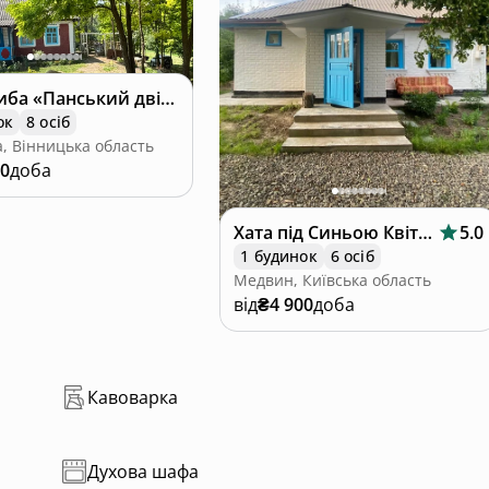
Еко-садиба «Панський двір»
ок
8 осіб
, Вінницька область
00
доба
Хата під Синьою Квіткою
5.0
1 будинок
6 осіб
Медвин, Київська область
від
₴4 900
доба
Кавоварка
Духова шафа