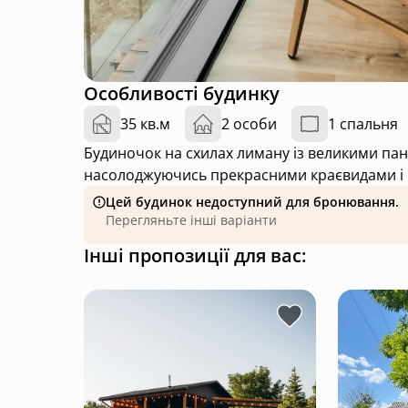
Особливості будинку
35 кв.м
2 особи
1 спальня
Будиночок на схилах лиману із великими панорамними вікнами. Відпочиньте від гаміру міста,
насолоджуючись прекрасними краєвидами і
Цей будинок недоступний для бронювання.
Перегляньте інші варіанти
Інші пропозиції для вас: