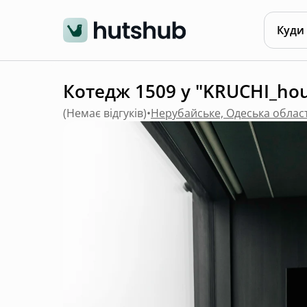
Куди
Котедж 1509 у "KRUCHI_hou
(
Немає відгуків
)
•
Нерубайське, Одеська облас