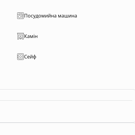
Посудомийна машина
Камін
Сейф