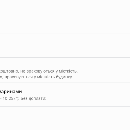
штовно, не враховуються у місткість.
, враховуються у місткість будинку.
тваринами
≈ 10-25кг)
;
Без доплати
;