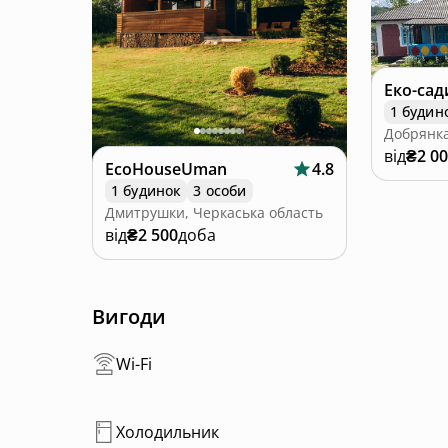
1 будин
Добрянка
від
₴2 0
EcoHouseUman
4.8
1 будинок
3 особи
Дмитрушки, Черкаська область
від
₴2 500
доба
Вигоди
Wi-Fi
Холодильник