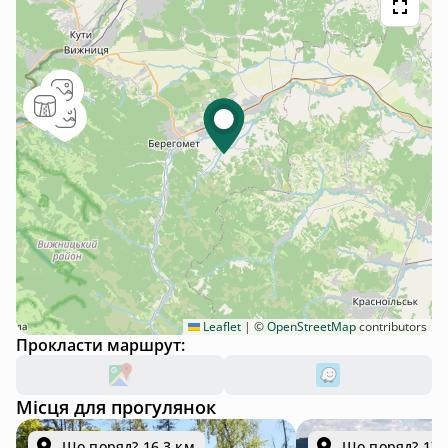
Leaflet
|
©
OpenStreetMap
contributors
Прокласти маршрут:
Місця для прогулянок
Що поряд? 16.3 км
Що поряд? 17.