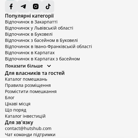
Популярні категорії
Відпочинок в Закарпатті
Відпочинок у Львівській області
Відпочинок в Буковелі
Відпочинок з басейном в Буковелі
Відпочинок в Івано-Франківській області
Відпочинок в Карпатах
Відпочинок в Карпатах з басейном
Відпочинок в Київській області
Показати більше
Відпочинок в Київській області з басейном
Для власників та гостей
Відпочинок в Тернопільській області
Каталог помешкань
Відпочинок у Вінницькій області
Правила розміщення
Відпочинок в Яремче
Розмістити помешкання
Відпочинок у Львівській області з басейном
Блог
Відпочинок з басейном в Тернопільській області
Цікаві місця
Що поряд
Каталог інвестицій
Для зв'язку
contact@hutshub.com
Чат команди підтримки