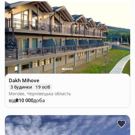
Dakh Mihove
3 будинки
19 осіб
Мигове, Чернівецька область
від
₴10 000
доба