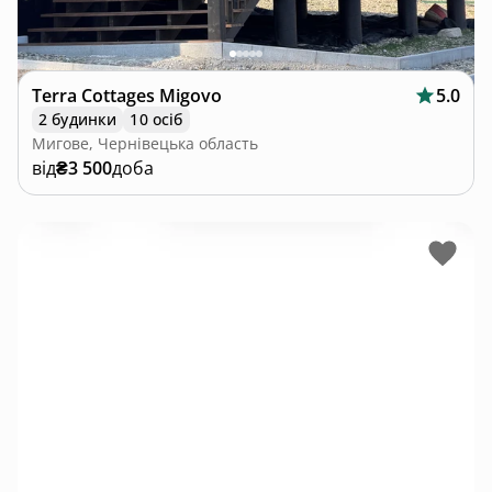
Terra Cottages Migovo
5.0
2 будинки
10 осіб
Мигове, Чернівецька область
від
₴3 500
доба