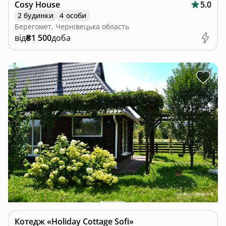
Cosy House
5.0
2 будинки
4 особи
Берегомет, Чернівецька область
від
₴1 500
доба
Котедж «Holiday Cottage Sofi»