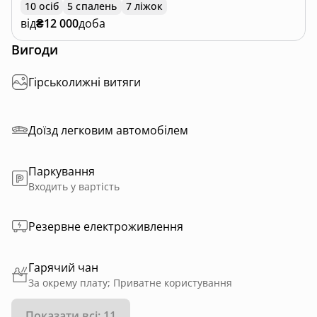
10 осіб
5 спалень
7 ліжок
від
₴12 000
доба
Вигоди
Гірськолижні витяги
Доїзд легковим автомобілем
Паркування
Входить у вартість
Резервне електроживлення
Гарячий чан
За окрему плату; Приватне користування
Показати всі: 11