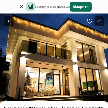
Відкрити
Застосунок, де зручніше
1
/
14