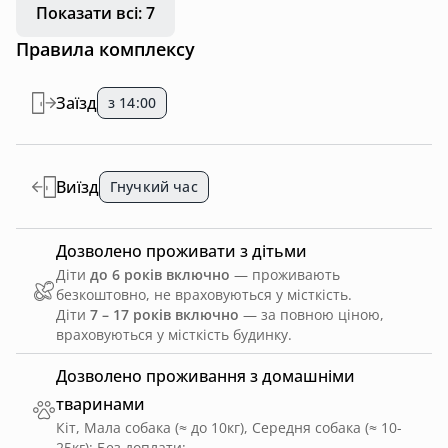
Показати всі: 7
Правила комплексу
Заїзд
з 14:00
Виїзд
Гнучкий час
Дозволено проживати з дітьми
Діти
до 6 років включно
— проживають
безкоштовно, не враховуються у місткість.
Діти
7 – 17 років включно
— за повною ціною,
враховуються у місткість будинку.
Дозволено проживання з домашніми
тваринами
Кіт, Мала собака (≈ до 10кг), Середня собака (≈ 10-
25кг)
;
Без доплати
;