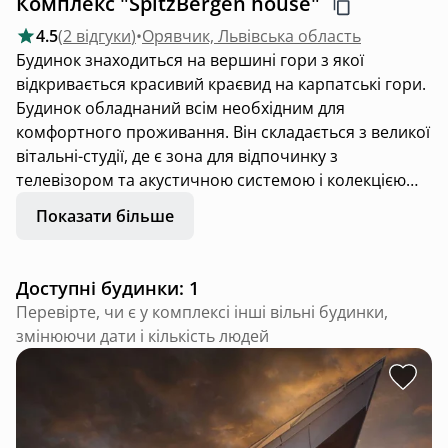
Комплекс "SpitzBergen house"
4.5
(
2 відгуки
)
•
Орявчик, Львівська область
Будинок знаходиться на вершині гори з якої
відкривається красивий краєвид на карпатські гори.
Будинок обладнаний всім необхідним для
комфортного проживання. Він складається з великої
вітальні-студії, де є зона для відпочинку з
телевізором та акустичною системою і колекцією
дисків. На кухні маємо весь необхідний посуд,
Показати більше
холодильник, мікрохвильову піч, чайник, тостер,
індукційну плиту та пароварку.
Доступні будинки: 1
Також чай чорний та трав’яний карпатський, цукор,
Перевірте, чи є у комплексі інші вільні будинки,
олію та основні крупи. Вода з гірського джерела.
змінюючи дати і кількість людей
Маємо цілу полицю різних ігор, книжок та забав для
дітей та дорослих. На горі на антресолях затишна
спальня для 3-х гостей з чудовим краєвидом на
гори. На великій терасі є зона барбекю та кострова
чаша. Сидячі на дивані, загорнувшись в теплий