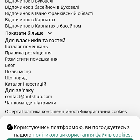
Відпочинок в Буковелі
Відпочинок з басейном в Буковелі
Відпочинок в Івано-Франківській області
Відпочинок в Карпатах
Відпочинок в Карпатах з басейном
Відпочинок в Київській області
Показати більше
Відпочинок в Київській області з басейном
Для власників та гостей
Відпочинок в Тернопільській області
Каталог помешкань
Відпочинок у Вінницькій області
Правила розміщення
Відпочинок в Яремче
Розмістити помешкання
Відпочинок у Львівській області з басейном
Блог
Відпочинок з басейном в Тернопільській області
Цікаві місця
Що поряд
Каталог інвестицій
Для зв'язку
contact@hutshub.com
Чат команди підтримки
Оферта
Політика конфіденційності
Bикористання cookies
hutshub | ©
2026
Користуючись платформою, ви погоджуєтесь з
нашою
політикою використання файлів cookies.