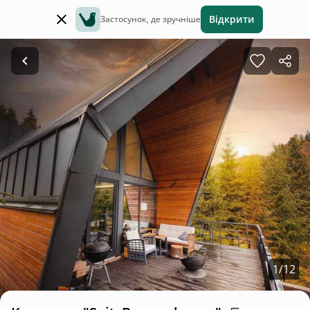
Відкрити
Застосунок, де зручніше
1
/
12