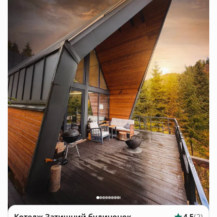
плед, біля палаючого вогнища, можна милуватися
навколишньою красою та вдихати чисте повітря. В
полі зору вам не трапляться ані люди ані будинки)
Найближчій магазин розташований в селі – від
будинку 10 хв. пішки.
В готельному комплексі Георгій є ресторан – від
будинку 20 хв. пішки. В садибі Аляска є їдальня –
можна замовляти страви карпатської кухні
(приносять до будинку). Також у них є чан – від
будинку пару хвилин. Лижні траси: Село Тисовець,
комплекс Тисовець (6,5 км. від будинку) Село Плавє,
комплекс Плай (11 км. від будинку) Село Волосянка,
комплекс Захар Беркут ( 45 км. від будинку)
Що подивитися навколо: Тустань – унікальна
наскельна фортеця. Село Урич (53 км. від будинку). Є
невеличкій музей де розкажуть про історію фортеці