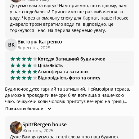
Дякуємо вам за відгук! Нам приємно, що в цілому, вам
у нас сподобалось! Приносимо ще раз вибачення за
воду. Через аномальну спеку для Карпат, наше гірське
джерело трохи втратило води та, відповідно, це
торкнулося і нас. На перила звернемо увагу.
Вікторія Катренко
ВК
Вересень, 2025
Котедж
Затишний будиночок
Ціна/Якість
Атмосфера та затишок
Відповідність фото та опису
Будиночок дуже гарний та затишний. Неймовірна тераса,
де можна проводити вечори біля вогнища з чашечкою
чаю, очікуючи коли чоловік приготує вечерю на грилі)
Проте власникам рекомендую замінити розбитий посуд (а
Показати більше
саме заварник для чаю) та трішки більше уваги приділяти
прибиранню, щоб павутиння не псувало естетики будинку.
SpitzBergen house
Жовтень, 2025
Дуже Вам дякуємо за теплі слова про наш будинок.