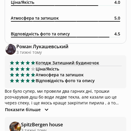
Ціна/Якість
4.0
Атмосфера та затишок
5.0
Відповідність фото та опису
4.5
Роман Лукашевський
3 тижні тому
Котедж
Затишний будиночок
Ціна/Якість
Атмосфера та затишок
Відповідність фото та опису
Все було супер, ми провели два гарних дні, трошки
розчарував душ бо води ледве текла, але казали шо це
через спеку, і ще якось краще закріпити пирила , а то
вони дуже якісь ре стабільні
Показати більше
SpitzBergen house
3 тижні тому