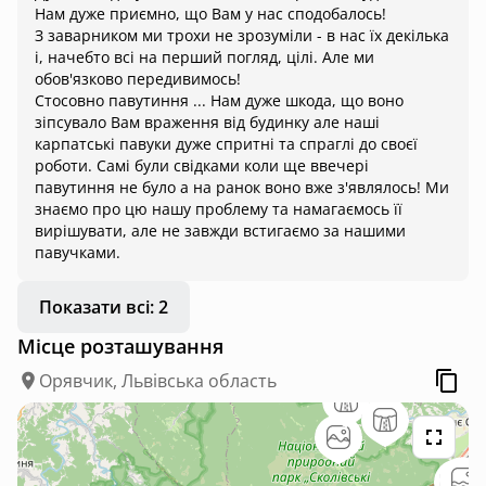
Нам дуже приємно, що Вам у нас сподобалось!
З заварником ми трохи не зрозуміли - в нас їх декілька
і, начебто всі на перший погляд, цілі. Але ми
обов'язково передивимось!
Стосовно павутиння ... Нам дуже шкода, що воно
зіпсувало Вам враження від будинку але наші
карпатські павуки дуже спритні та спраглі до своєї
роботи. Самі були свідками коли ще ввечері
павутиння не було а на ранок воно вже з'являлось! Ми
знаємо про цю нашу проблему та намагаємось її
вирішувати, але не завжди встигаємо за нашими
павучками.
Показати всі: 2
Місце розташування
Орявчик, Львівська область