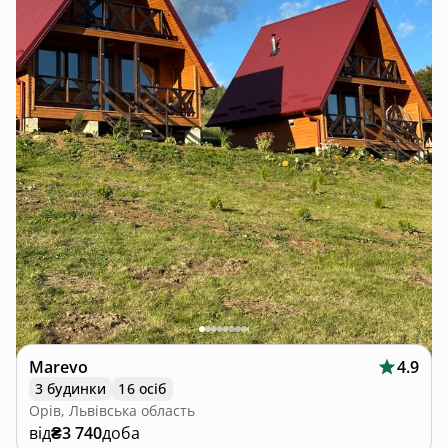
Marevo
4.9
3 будинки
16 осіб
Орів, Львівська область
від
₴3 740
доба