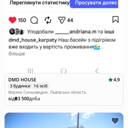
DMD HOUSE
4.9
3 будинки
16 осіб
Верхнє Синьовидне, Львівська область
від
₴3 500
доба