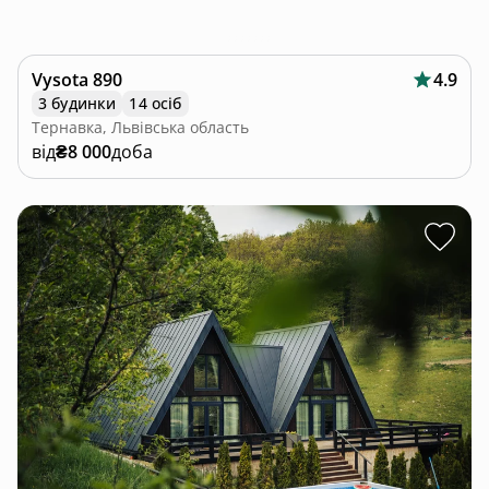
Vysota 890
4.9
3 будинки
14 осіб
Тернавка, Львівська область
від
₴8 000
доба