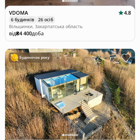
VDOMA
4.8
6 будинків
26 осіб
Вільшинки, Закарпатська область
від
₴4 400
доба
Будиночок року