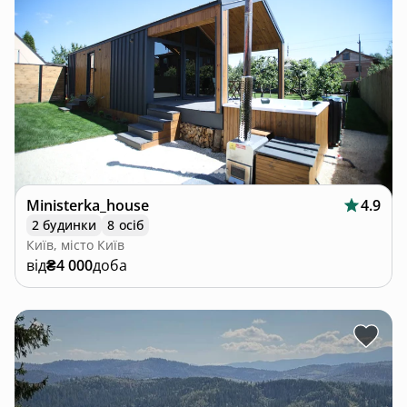
Ministerka_house
4.9
2 будинки
8 осіб
Київ, місто Київ
від
₴4 000
доба