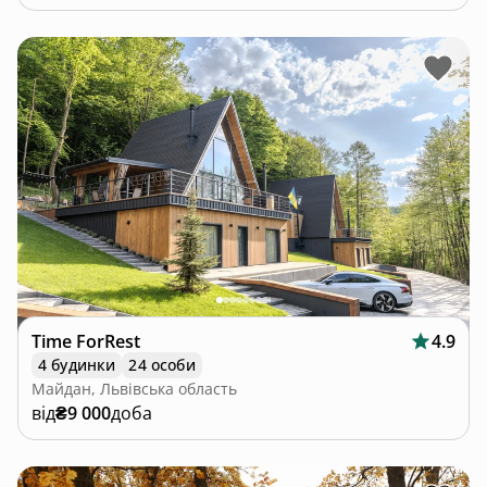
Time ForRest
4.9
4 будинки
24 особи
Майдан, Львівська область
від
₴9 000
доба