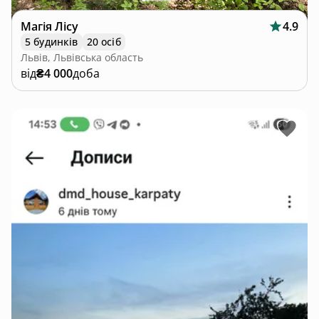
Магія Лісу
4.9
5 будинків
20 осіб
Львів, Львівська область
від
₴4 000
доба