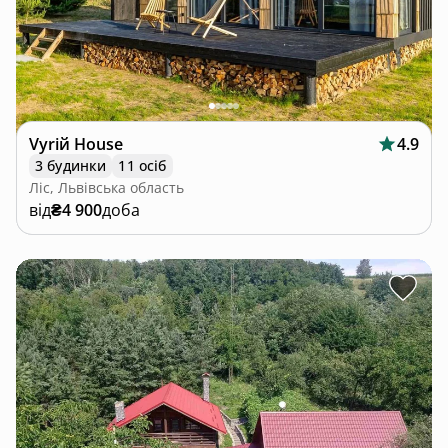
Vyriй House
4.9
3 будинки
11 осіб
Ліс, Львівська область
від
₴4 900
доба