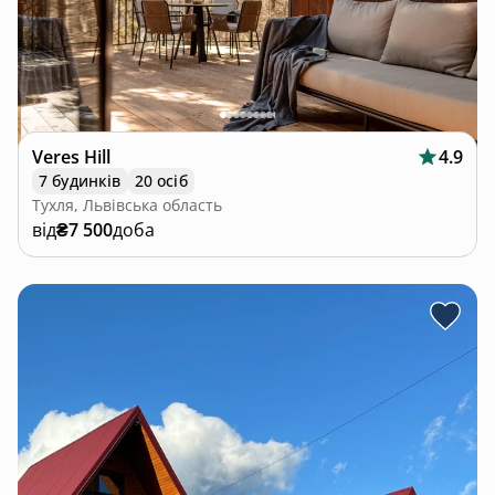
Veres Hill
4.9
7 будинків
20 осіб
Тухля, Львівська область
від
₴7 500
доба