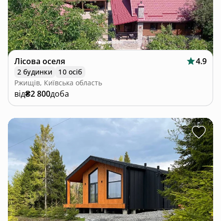
Лісова оселя
4.9
2 будинки
10 осіб
Ржищів, Київська область
від
₴2 800
доба