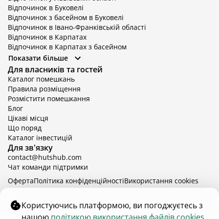
Відпочинок в Буковелі
Відпочинок з басейном в Буковелі
Відпочинок в Івано-Франківській області
Відпочинок в Карпатах
Відпочинок в Карпатах з басейном
Відпочинок в Київській області
Показати більше
Відпочинок в Київській області з басейном
Для власників та гостей
Відпочинок в Тернопільській області
Каталог помешкань
Відпочинок у Вінницькій області
Правила розміщення
Відпочинок в Яремче
Розмістити помешкання
Відпочинок у Львівській області з басейном
Блог
Відпочинок з басейном в Тернопільській області
Цікаві місця
Що поряд
Каталог інвестицій
Для зв'язку
contact@hutshub.com
Чат команди підтримки
Оферта
Політика конфіденційності
Bикористання cookies
hutshub | ©
2026
Користуючись платформою, ви погоджуєтесь з
нашою
політикою використання файлів cookies.