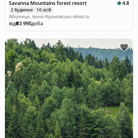
Savanna Mountains forest resort
4.8
2 будинки
10 осіб
Яблуниця, Івано-Франківська область
від
₴3 990
доба