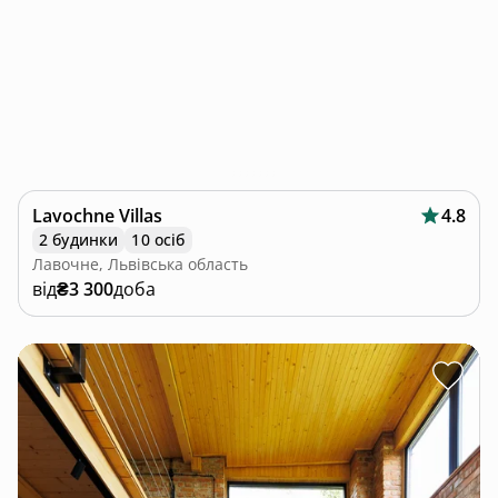
Lavochne Villas
4.8
2 будинки
10 осіб
Лавочне, Львівська область
від
₴3 300
доба