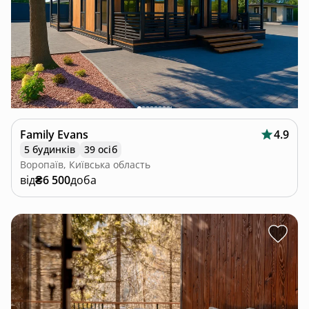
Family Evans
4.9
5 будинків
39 осіб
Воропаїв, Київська область
від
₴6 500
доба