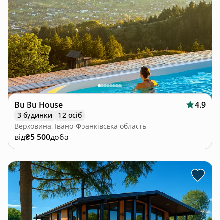
Bu Bu House
4.9
3 будинки
12 осіб
Верховина, Івано-Франківська область
від
₴5 500
доба