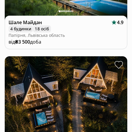
Шале Майдан
4.9
4 будинки
18 осіб
Папірня, Львівська область
від
₴3 500
доба