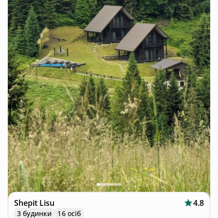
Shepit Lisu
4.8
3 будинки
16 осіб