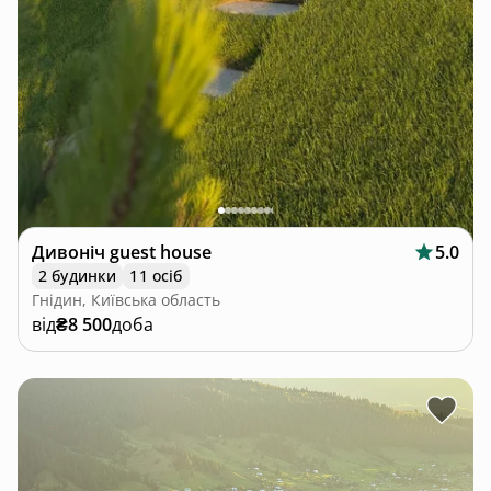
Дивоніч guest house
5.0
2 будинки
11 осіб
Гнідин, Київська область
від
₴8 500
доба