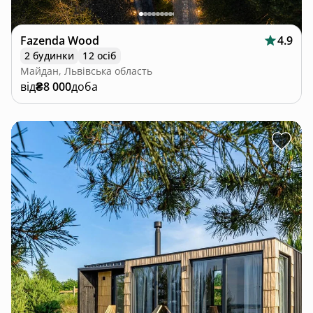
Fazenda Wood
4.9
2 будинки
12 осіб
Майдан, Львівська область
від
₴8 000
доба