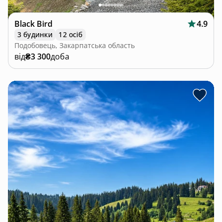
Black Bird
4.9
3 будинки
12 осіб
Подобовець, Закарпатська область
від
₴3 300
доба