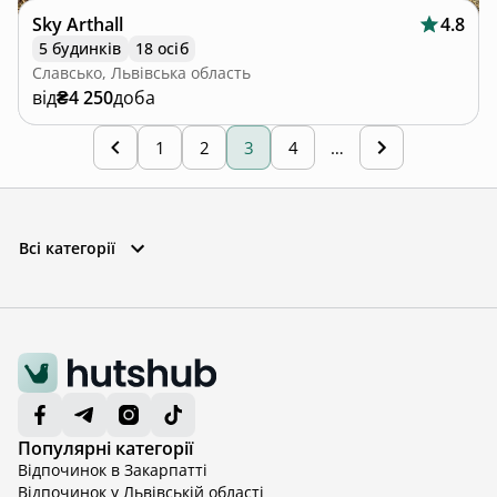
Sky Arthall
4.8
5 будинків
18 осіб
Славсько, Львівська область
від
₴4 250
доба
1
2
3
4
…
Всі категорії
Популярні категорії
Відпочинок в Закарпатті
Відпочинок у Львівській області