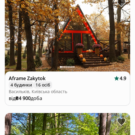
Aframe Zakytok
4.9
4 будинки
16 осіб
Васильків, Київська область
від
₴4 900
доба