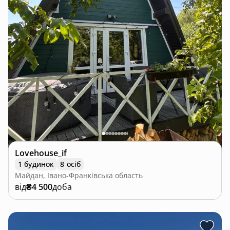
Lovehouse_if
1 будинок
8 осіб
Майдан, Івано-Франківська область
від
₴4 500
доба