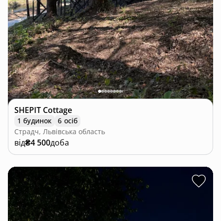
SHEPIT Cottage
1 будинок
6 осіб
Страдч, Львівська область
від
₴4 500
доба