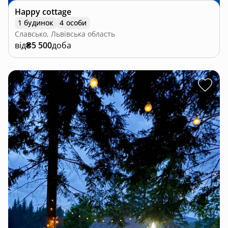
Happy cottage
1 будинок
4 особи
Славсько, Львівська область
від
₴5 500
доба