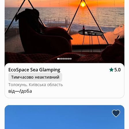
EcoSpace Sea Glamping
5.0
Тимчасово неактивний
Толокунь, Київська область
від
—/
доба