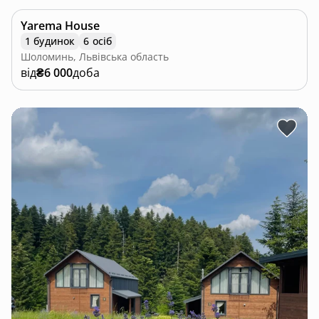
Yarema House
1 будинок
6 осіб
Шоломинь, Львівська область
від
₴6 000
доба