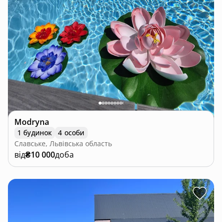
Modryna
1 будинок
4 особи
Славське, Львівська область
від
₴10 000
доба