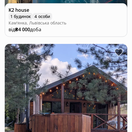
K2 house
1 будинок
4 особи
Кам'янка, Львівська область
від
₴4 000
доба