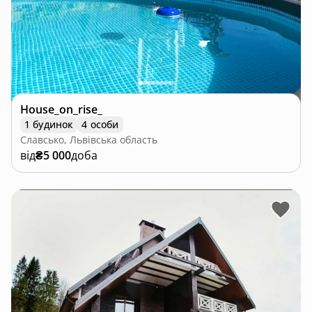
House_on_rise_
1 будинок
4 особи
Славсько, Львівська область
від
₴5 000
доба