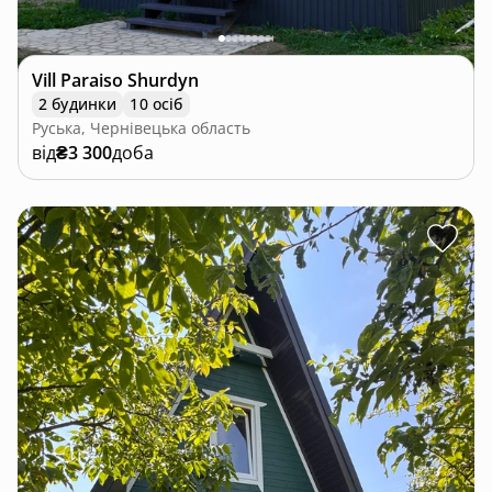
Vill Paraiso Shurdyn
2 будинки
10 осіб
Руська, Чернівецька область
від
₴3 300
доба