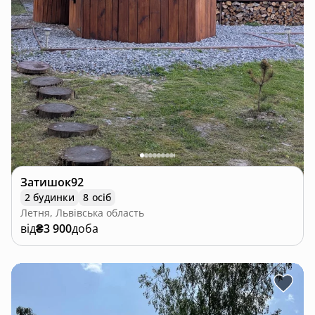
Затишок92
2 будинки
8 осіб
Летня, Львівська область
від
₴3 900
доба