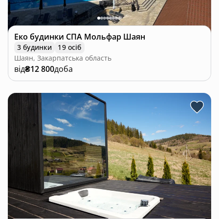
Еко будинки СПА Мольфар Шаян
3 будинки
19 осіб
Шаян, Закарпатська область
від
₴12 800
доба