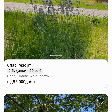
Спас Резорт
2 будинки
20 осіб
Спас, Львівська область
від
₴5 000
доба