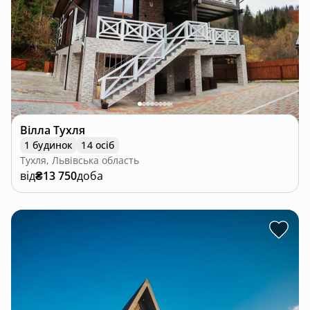
Вілла Тухля
1 будинок
14 осіб
Тухля, Львівська область
від
₴13 750
доба