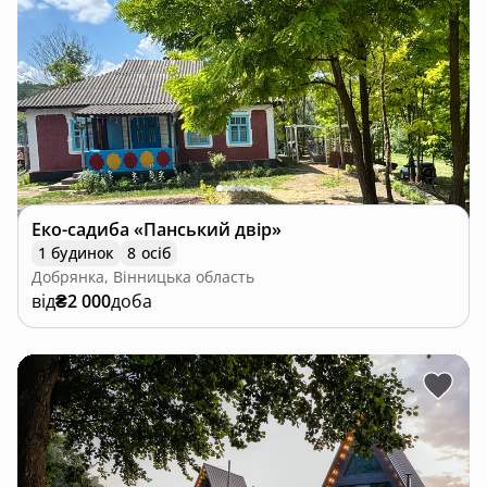
Еко-садиба «Панський двір»
1 будинок
8 осіб
Добрянка, Вінницька область
від
₴2 000
доба