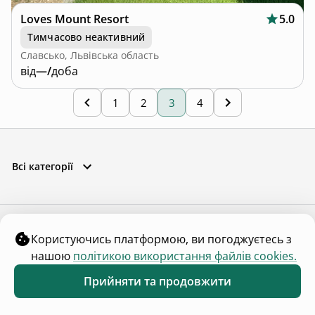
Loves Mount Resort
5.0
Тимчасово неактивний
Славсько, Львівська область
від
—/
доба
1
2
3
4
Всі категорії
Користуючись платформою, ви погоджуєтесь з
нашою
політикою використання файлів cookies.
Прийняти та продовжити
Популярні категорії
Обране
Каталог
Меню
Відпочинок в Закарпатті