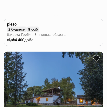
pleso
2 будинки
8 осіб
Широка Гребля, Вінницька область
від
₴4 400
доба