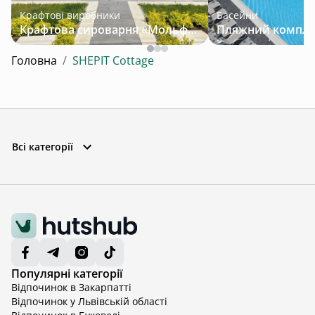
Крафтові виробники
Басейни
Крафтова сироварня «Мольфар»
Головна
/
SHEPIT Cottage
Всі категорії
Популярні категорії
Відпочинок в Закарпатті
Відпочинок у Львівській області