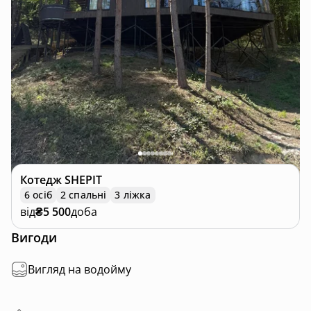
Котедж
SHEPIT
6 осіб
2 спальні
3 ліжка
від
₴5 500
доба
Вигоди
Вигляд на водойму