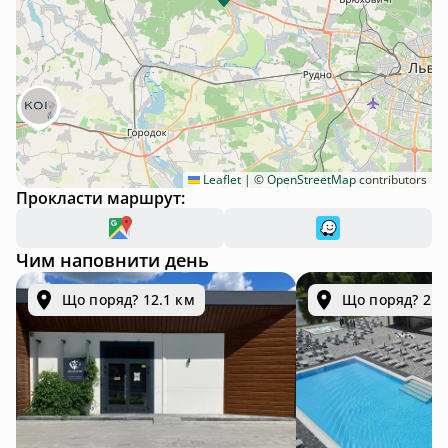
Leaflet
|
©
OpenStreetMap
contributors
Прокласти маршрут:
Чим наповнити день
Що поряд? 12.1 км
Що поряд? 21.