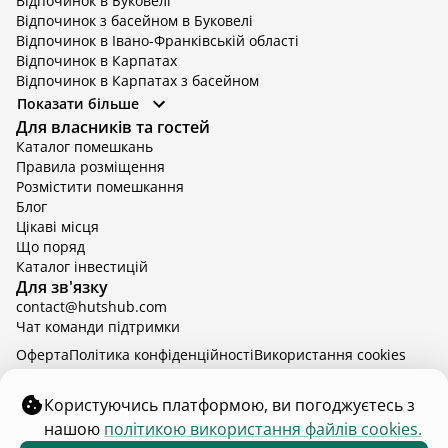
Відпочинок в Буковелі
Відпочинок з басейном в Буковелі
Відпочинок в Івано-Франківській області
Відпочинок в Карпатах
Відпочинок в Карпатах з басейном
Відпочинок в Київській області
Показати більше
Відпочинок в Київській області з басейном
Для власників та гостей
Відпочинок в Тернопільській області
Каталог помешкань
Відпочинок у Вінницькій області
Правила розміщення
Відпочинок в Яремче
Розмістити помешкання
Відпочинок у Львівській області з басейном
Блог
Відпочинок з басейном в Тернопільській області
Цікаві місця
Що поряд
Каталог інвестицій
Для зв'язку
contact@hutshub.com
Чат команди підтримки
Оферта
Політика конфіденційності
Bикористання cookies
hutshub | ©
2026
Користуючись платформою, ви погоджуєтесь з
нашою
політикою використання файлів cookies.