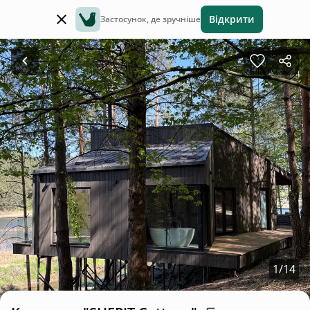
Відкрити
Застосунок, де зручніше
1
/
14