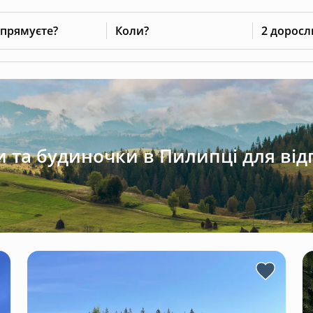
 прямуєте?
Коли?
2 доросл
 та будиночки в Пилипці для ві