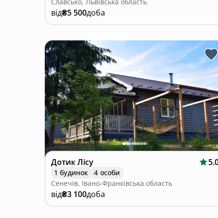
Славсько, Львівська область
від
₴5 500
доба
Дотик Лісу
5.
1 будинок
4 особи
Сенечів, Івано-Франківська область
від
₴3 100
доба