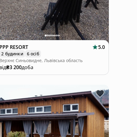
PPP RESORT
5.0
2 будинки
6 осіб
Верхнє Синьовидне, Львівська область
від
₴3 200
доба