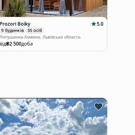
Prozori Boiky
5.0
9 будинків
35 осіб
Лопушанка-Хомина, Львівська область
від
₴2 500
доба