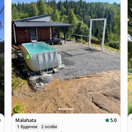
0
Malahata
5.0
1 будинок
2 особи