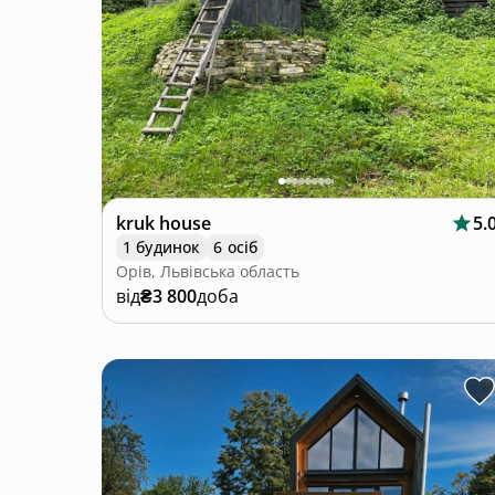
kruk house
5.
1 будинок
6 осіб
Орів, Львівська область
від
₴3 800
доба