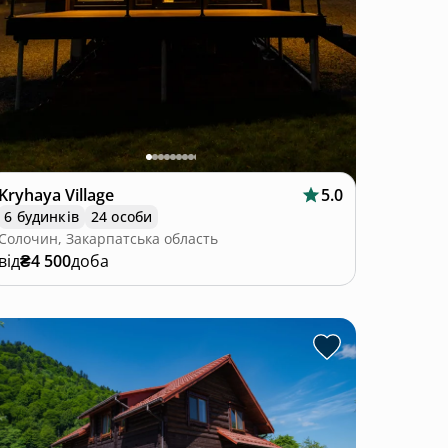
Kryhaya Village
5.0
6 будинків
24 особи
Солочин, Закарпатська область
від
₴4 500
доба