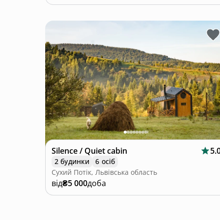
Silence / Quiet cabin
5.
2 будинки
6 осіб
Сухий Потік, Львівська область
від
₴5 000
доба