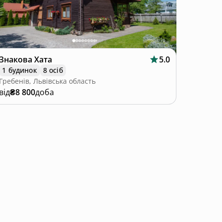
Знакова Хата
5.0
1 будинок
8 осіб
Гребенів, Львівська область
від
₴8 800
доба