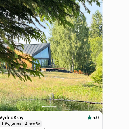
VydnoKray
5.0
1 будинок
4 особи