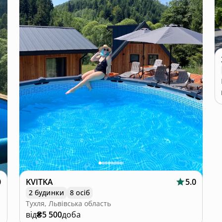
0
KVITKA
5.0
2 будинки
8 осіб
Тухля, Львівська область
від
₴5 500
доба