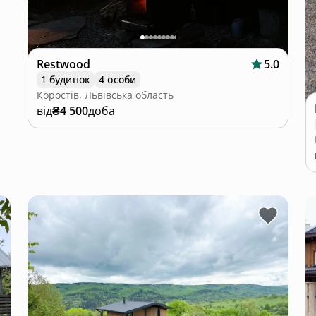
Restwood
5.0
1 будинок
4 особи
Коростів, Львівська область
від
₴4 500
доба