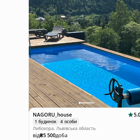
NAGORU_house
5.
1 будинок
4 особи
Либохора, Львівська область
від
₴5 500
доба