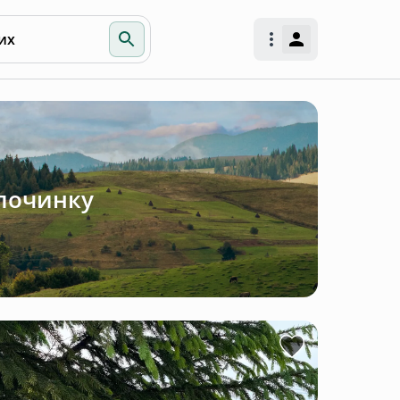
их
дпочинку