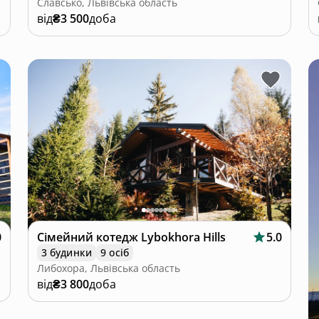
Славсько, Львівська область
від
₴3 500
доба
0
Сімейний котедж Lybokhora Hills
5.0
3 будинки
9 осіб
Либохора, Львівська область
від
₴3 800
доба