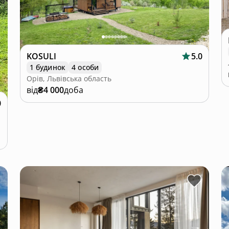
KOSULI
5.0
1 будинок
4 особи
Орів, Львівська область
від
₴4 000
доба
0