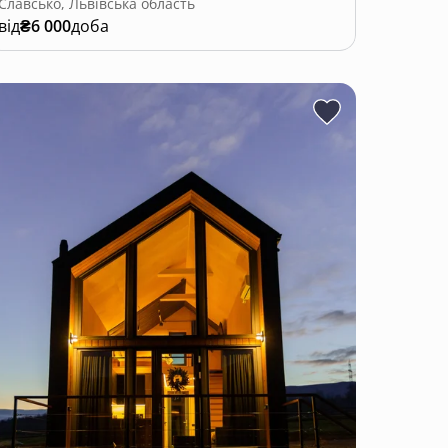
Славсько, Львівська область
від
₴6 000
доба