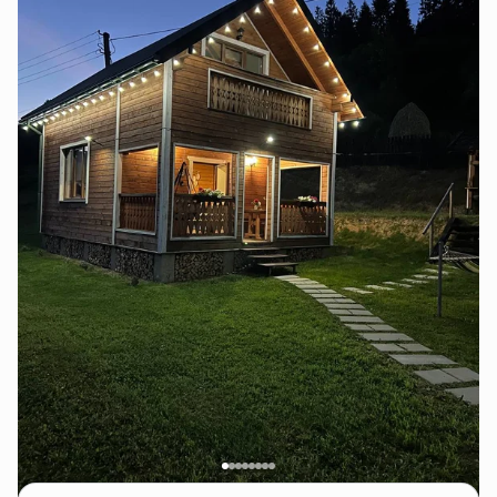
Парашку, покататися на лижах (неподалік працюють
витяги), пройтися екостежками Сколівських
Бескидів, відвідати водоспад Кам’янка та музей
«Сколівщина».