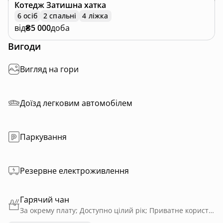
Котедж
Затишна хатка
6 осіб
2 спальні
4 ліжка
від
₴5 000
доба
Вигоди
Вигляд на гори
Доїзд легковим автомобілем
Паркування
Резервне електроживлення
Гарячий чан
За окрему плату; Доступно цілий рік; Приватне користування; На дровах