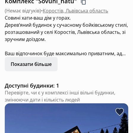
Комплекс "Sovuni_hatu"
(
Немає відгуків
)
•
Коростів, Львівська область
Совині хати-ваш дім у горах.
Деревʼяний будинок у сучасному бойківському стилі,
розташований у селі Коростів, Львівська область, зі
зручним доїздом.
Ваш відпочинок буде максимально приватним, адже
на локації не буде нікого, окрім вас.
Показати більше
Будинок облаштований усім необхідним для
сімейного відпочинку або затишного відпочинку з
Доступні будинки: 1
друзями. На території є гойдалка, дитячий
Перевірте, чи є у комплексі інші вільні будинки,
майданчик, зона барбекю, а влітку працює басейн.
змінюючи дати і кількість людей
Також для гостей доступні справжній великий чан та
сауна на дровах з окремою кімнатою відпочинку.
Гостюючи у нас, ви можете піднятися на гору