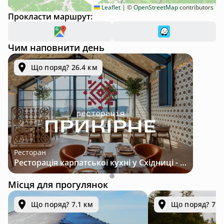
Leaflet
|
©
OpenStreetMap
contributors
Прокласти маршрут:
Чим наповнити день
Що поряд? 26.4 км
Ресторан
Ресторація карпатської кухні у Східниці - місце з характером і традиціями
Місця для прогулянок
Що поряд? 7.1 км
Що поряд? 7.5