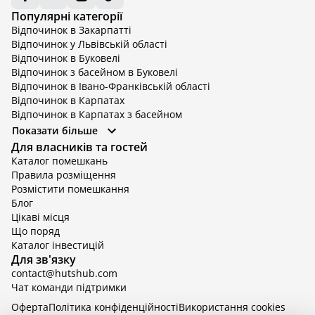
Популярні категорії
Відпочинок в Закарпатті
Відпочинок у Львівській області
Відпочинок в Буковелі
Відпочинок з басейном в Буковелі
Відпочинок в Івано-Франківській області
Відпочинок в Карпатах
Відпочинок в Карпатах з басейном
Відпочинок в Київській області
Показати більше
Відпочинок в Київській області з басейном
Для власників та гостей
Відпочинок в Тернопільській області
Каталог помешкань
Відпочинок у Вінницькій області
Правила розміщення
Відпочинок в Яремче
Розмістити помешкання
Відпочинок у Львівській області з басейном
Блог
Відпочинок з басейном в Тернопільській області
Цікаві місця
Що поряд
Каталог інвестицій
Для зв'язку
contact@hutshub.com
Чат команди підтримки
Оферта
Політика конфіденційності
Bикористання cookies