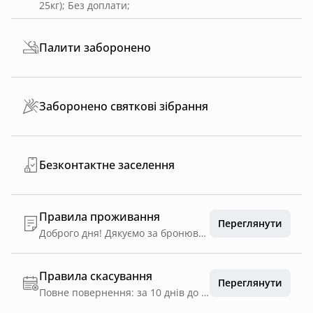
25кг)
;
Без доплати
;
Палити заборонено
Заборонено святкові зібрання
Безконтактне заселення
Правила проживання
Переглянути
Доброго дня! Дякуємо за бронювання нашого будиночку 💚 Щоб закріпити бронювання за вами на обрані дати, просимо внести передоплату у розмірі 40% від вартості проживання. Термін внесення передоплати — 3 години.У разі її відсутності протягом зазначеного часу бронювання буде скасовано, а кошти, сплачені через платформу Hutshub, автоматично повернуться на карту, з якої було здійснено оплату. Дякуємо за розуміння та бажаємо гарного дня 🌿
Правила скасування
Переглянути
Повне повернення: за 10 днів до дати заїзду