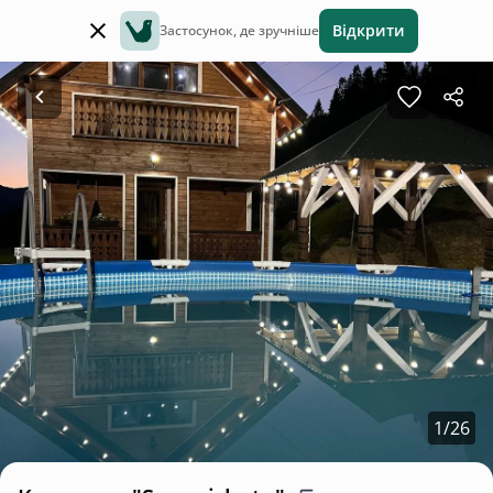
Відкрити
Застосунок, де зручніше
1
/
26