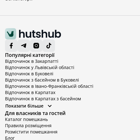
Популярні категорії
Відпочинок в Закарпатті
Відпочинок у Львівській області
Відпочинок в Буковелі
Відпочинок з басейном в Буковелі
Відпочинок в Івано-Франківській області
Відпочинок в Карпатах
Відпочинок в Карпатах з басейном
Відпочинок в Київській області
Показати більше
Відпочинок в Київській області з басейном
Для власників та гостей
Відпочинок в Тернопільській області
Каталог помешкань
Відпочинок у Вінницькій області
Правила розміщення
Відпочинок в Яремче
Розмістити помешкання
Відпочинок у Львівській області з басейном
Блог