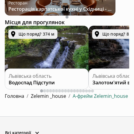
Ресторан
Ресторація карпатської кухні у Східниці - місце з характером і традиціями
Місця для прогулянок
Що поряд? 374 м
Що поряд? 853
Львівська область
Львівська област
Водоспад Підступи
Залотом'ятий во
Головна
/
Zelemin _house
/
А-фрейм Zelemin_house
Всі категорії