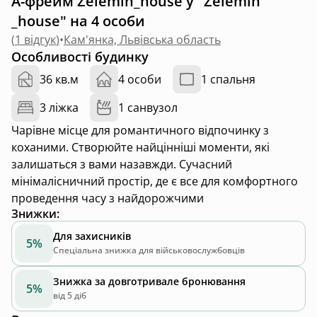
А-фрейм Zelemin_house у "Zelemin
_house" на 4 особи
(
1 відгук
)
•
Кам'янка, Львівська область
Особливості будинку
36 кв.м
4 особи
1 спальня
3 ліжка
1 санвузол
Чарівне місце для романтичного відпочинку з
коханими. Створюйте найцінніші моменти, які
залишаться з вами назавжди. Сучасний
мінімалісничний простір, де є все для комфортного
проведення часу з найдорожчими
Знижки
:
Для захисників
5%
Спеціальна знижка для військовослужбовців
Знижка за довготривале бронювання
5%
від 5 діб