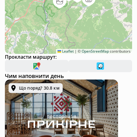
Leaflet
|
©
OpenStreetMap
contributors
Прокласти маршрут:
Чим наповнити день
Що поряд? 30.8 км