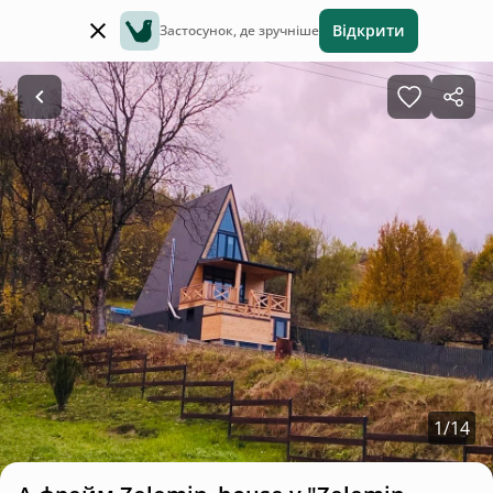
Відкрити
Застосунок, де зручніше
1
/
14