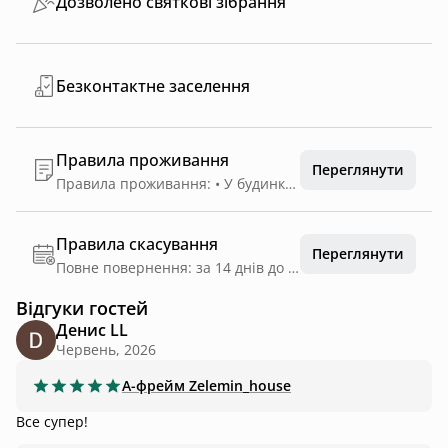
Дозволено святкові зібрання
Безконтактне заселення
Правила проживання
Переглянути
Правила проживання: • У будинку не палимо. • Бережемо майно та чистоту. • Вимикаємо світло й прилади при виході. • Чан і купіль використовуємо за правилами безпеки. •. Чан за додаткову плату •. Решту 90% оплати при заселенні, зручним для вас способом, готівкою чи на карту
Правила скасування
Переглянути
Повне повернення: за 14 днів до дати заїзду
Відгуки гостей
Денис LL
Червень, 2026
А-фрейм
Zelemin_house
Все супер!